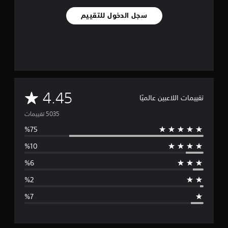
سجل الدخول للتقييم
م
4.45
تقييمات اللاعبين عالميًا
ت
و
س
ط
ا
ل