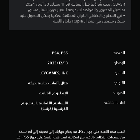
GBVSR، يجب شراؤها قبل الساعة 11:59 مساءً، 30 أبريل 2024.
ا
تفاصيل المحتوى والمواصفات عرضة للتغيير دون إشعار مسبق
• في المحتوى الإضافي الألوان المختلفة بعضها يمكن الحصول عليه
ل
بشكل منفصل في متجر الـ Rupie داخل اللعبة
ي
5
المنصة:
PS4, PS5
0
الإصدار:
13‏/12‏/2023
3
الناشر:
CYGAMES, INC.
5
الأنواع:
قتال, ألعاب جماعية, حركة
م
الصوت:
الإنجليزية, اليابانية
ن
لغات الشاشة:
الأسبانية, الألمانية, الإنجليزية,
الفرنسية (فرنسا)
ا
ل
للعب هذه اللعبة على جهاز PS5، قد يحتاج جهازك إلى تحديثه إلى آخر نسخة 
ت
من برمجيات النظام. بالرغم من إمكانية لعب هذه اللعبة على جهاز PS5، قد 