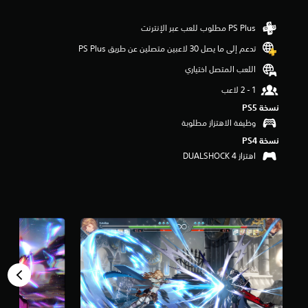
م
م
ن
تدعم إلى ما يصل 30 لاعبين متصلين عن طريق PS Plus‏
5
ن
اللعب المتصل اختياري
ج
و
م
نسخة PS5‏
م
وظيفة الاهتزاز مطلوبة
ن
إ
نسخة PS4‏
ج
اهتزاز DUALSHOCK 4‏
م
ا
ل
ي
5
أ
ل
ف
م
ن
ا