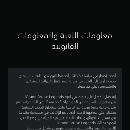
ت
ق
ي
ي
معلومات اللعبة والمعلومات
م
القانونية
4
.
4
أحدث إصدار في سلسلة GBVS يأخذ هذا النوع من الألعاب إلى آفاق
جديدة! ارتقِ إلى المجد في تجربة لعبة القتال النهائية للمبتدئين
5
والمتمرسين على حد سواء.
ن
إنه حفل! احصل على تاجك في لعبة Grand Bruise Legends!
هل تحتاج إلى استراحة من المواجهات؟ خذ قسطًا من الراحة واستمتع
ج
بتجربة قاعة جزيرة فريدة من نوعها مليئة بمناطق الجذب الممتعة.
يمكنك حتى مواجهة لاعبين آخرين عبر الإنترنت في مجموعة متنوعة
و
من مسارات العوائق وألعاب البقاء على قيد الحياة في وضع الحفل
الجديد تمامًا، Grand Bruise Legends!
م
(الصورة الرمزية والشخصية والوضع متوفرين بشكل محدود في