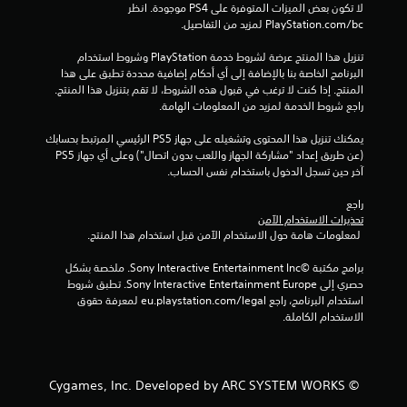
لا تكون بعض الميزات المتوفرة على PS4 موجودة. انظر 
ق
‎PlayStation.com/bc لمزيد من التفاصيل.
ي
تنزيل هذا المنتج عرضة لشروط خدمة‫ PlayStation وشروط استخدام 
البرنامج الخاصة بنا بالإضافة إلى أي أحكام إضافية محددة تطبق على هذا 
ي
المنتج. إذا كنت لا ترغب في قبول هذه الشروط، لا تقم بتنزيل هذا المنتج. 
راجع شروط الخدمة لمزيد من المعلومات الهامة.
م
يمكنك تنزيل هذا المحتوى وتشغيله على جهاز PS5 الرئيسي المرتبط بحسابك 
ا
(عن طريق إعداد "مشاركة الجهاز واللعب بدون اتصال") وعلى أي جهاز PS5 
آخر حين تسجل الدخول باستخدام نفس الحساب.
ت
راجع 
تحذيرات الاستخدام الآمن
 لمعلومات هامة حول الاستخدام الآمن قبل استخدام هذا المنتج.
برامج مكتبة ©Sony Interactive Entertainment Inc. ملخصة بشكل 
حصري إلى Sony Interactive Entertainment Europe. تطبق شروط 
استخدام البرنامج، راجع eu.playstation.com/legal لمعرفة حقوق 
الاستخدام الكاملة.
© Cygames, Inc. Developed by ARC SYSTEM WORKS