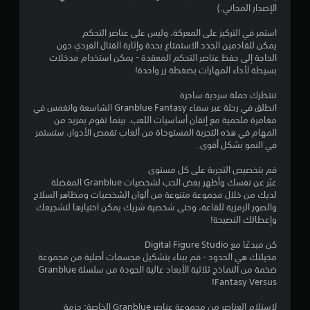
الإصدار المجاني.)
م
استمر في التركيز على المعركة، وليس على عناصر التحكم
ن
يمكن للقادمين الجدد الاستمتاع بحدة وإثارة القتال الفردي دون
الحاجة إلى حفظ عناصر التحكم المعقدة - يمكن استخدام مدخلات
5
بسيطة لأداء المهارات بضغطة زر واحدة!
ن
تنتظرك حملة سردية ساحرة
انطلق في رحلة عبر سماء Granblue Fantasy الشاسعة وانغمس في
مغامرة ملحمية مع إتقان أساسيات اللعب. بينما تقوم بمزيد من
ج
المهام في هذه التجربة المستوحاة من ألعاب تقمص الأدوار، ستستمر
في النمو بشكل أقوى.
و
قم بتخصيص التجربة على كل مستوى
م
عبّر عن نفسك وأظهر بعض الحب لشخصيات Granblue المفضلة
لديك من خلال مجموعة متنوعة من ألوان الشخصيات ومظاهر السلاح
م
والصور الرمزية للقاعة، وحتى شخصية شريك يمكن اختيارها لتشجيعك
وإعطائك النصيحة!
ن
كن مبدعًا مع Digital Figure Studio
إ
مخيلتك هي الحدود - قم ببناء بتشكيل مجسمات أصلية من مجموعة
ضخمة من النماذج ثلاثية الأبعاد عالية الجودة من سلسلة Granblue
ج
Fantasy Versus!
م
لاستلام العناصر من مجموعة عناصر Granblue الخاصة: حزمة