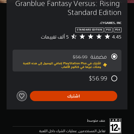
Granblue Fantasy Versus: Rising 
Standard Edition
CYGAMES, INC.
STANDARD EDITION
PS5
PS4
4.45
م
ت
و
س
مضمنة
$56.99
ط
مخصوم من السعر الأصلي البالغ $56.99‏
اشترك في PlayStation Plus إضافي للوصول إلى هذه اللعبة
ا
ومئات غيرها في كتالوج الألعاب
ل
ت
$56.99
ق
ي
ي
اشترك
م
4
.
4
5
عنف متوسط
ن
ج
تفاعل المستخدمين, عمليات الشراء داخل اللعبة
و