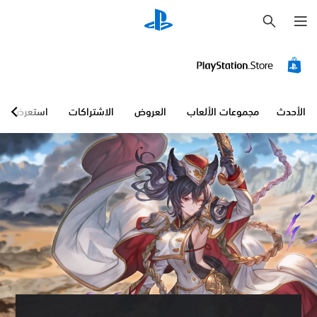
ب
ح
ث
الأحدث
مجموعات الألعاب
العروض
الاشتراكات
استعرض