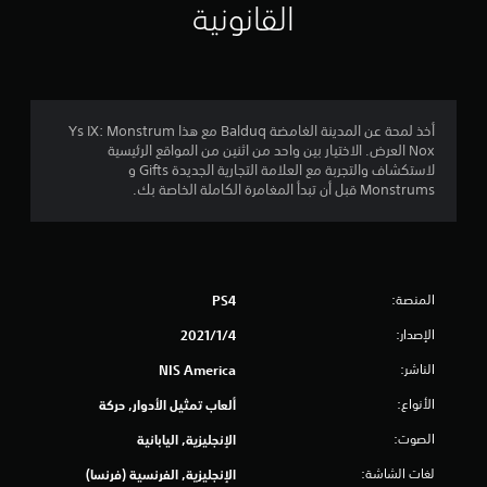
م
القانونية
4
.
6
أخذ لمحة عن المدينة الغامضة Balduq مع هذا Ys IX: Monstrum
Nox العرض. الاختيار بين واحد من اثنين من المواقع الرئيسية
7
لاستكشاف والتجربة مع العلامة التجارية الجديدة Gifts و
Monstrums قبل أن تبدأ المغامرة الكاملة الخاصة بك.
ن
ج
و
المنصة:
PS4
م
الإصدار:
4‏/1‏/2021
م
الناشر:
NIS America
ن
الأنواع:
ألعاب تمثيل الأدوار, حركة
الصوت:
الإنجليزية, اليابانية
5
لغات الشاشة:
الإنجليزية, الفرنسية (فرنسا)