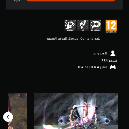
ق
ي
ي
م
4
.
6
اللغة, Sexual Content, العناصر العنيفة
7
ن
ج
لاعب واحد
و
م
نسخة PS4‏
م
اهتزاز DUALSHOCK 4‏
ن
5
ن
ج
و
م
م
ن
إ
ج
م
ا