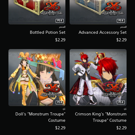
PS4
PS4
العنصر
العنصر
Bottled Potion Set
Advanced Accessory Set
$2.29
$2.29
PS4
PS4
زي
زي
Doll's "Monstrum Troupe"
Crimson King's "Monstrum
Costume
Troupe" Costume
$2.29
$2.29