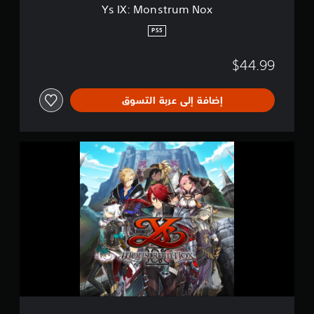
N
Ys IX: Monstrum Nox
o
x
PS5
$44.99
إضافة إلى عربة التسوق
Y
s
I
X
:
M
o
n
s
t
r
u
m
N