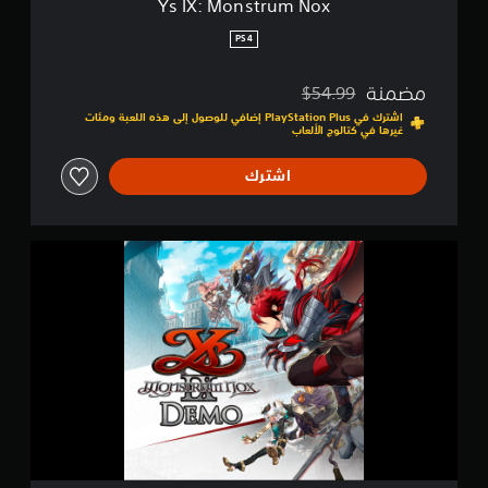
Ys IX: Monstrum Nox
o
x
PS4
مضمنة
$54.99
مخصوم من السعر الأصلي البالغ $54.99‏
اشترك في PlayStation Plus إضافي للوصول إلى هذه اللعبة ومئات
غيرها في كتالوج الألعاب
اشترك
Y
s
I
X
:
M
o
n
s
t
r
u
m