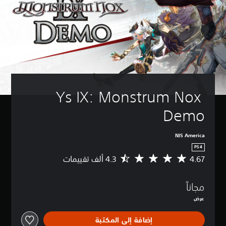
Ys IX: Monstrum Nox 
Demo
NIS America
PS4
4.67
م
ت
و
مجاناً
س
ط
عرض
ا
ل
إضافة إلى المكتبة
ت