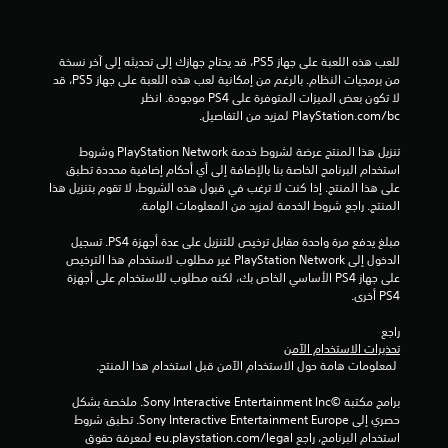
ن
ج
للعب هذه اللعبة على جهاز PS5، قد يحتاج جهازك إلى تحديثه إلى آخر نسخة 
و
من برمجيات النظام. بالرغم من إمكانية لعب هذه اللعبة على جهاز PS5، قد 
لا تكون بعض الميزات المتوفرة على PS4 موجودة. انظر 
م
‎PlayStation.com/bc لمزيد من التفاصيل.
م
تنزيل هذا المنتج عرضة لشروط خدمة PlayStation Network وشروط 
استخدام البرنامج الخاصة بنا بالإضافة إلى أي أحكام إضافية محددة تطبق 
ن
على هذا المنتج. إذا كنت لا ترغب في قبول هذه الشروط، لا تقوم بتنزيل هذا 
المنتج. راجع شروط الخدمة لمزيد من المعلومات الهامة.
إ
مبلغ يدفع مرة واحدة مقابل ترخيص للتنزيل على عدة أجهزة PS4. تسجيل 
ج
الدخول إلى PlayStation Network غير مطلوب لاستخدام هذا الترخيص 
على جهاز PS4 الأساسي الخاص بك، لكنه مطلوب للاستخدام على أجهزة 
م
PS4 أخرى.
ا
راجع 
تحذيرات الاستخدام الآمن
 لمعلومات هامة حول الاستخدام الآمن قبل استخدام هذا المنتج.
ل
برامج مكتبة ©Sony Interactive Entertainment Inc. ملخصة بشكل 
ي
حصري إلى Sony Interactive Entertainment Europe. تطبق شروط 
استخدام البرنامج، راجع eu.playstation.com/legal لمعرفة حقوق 