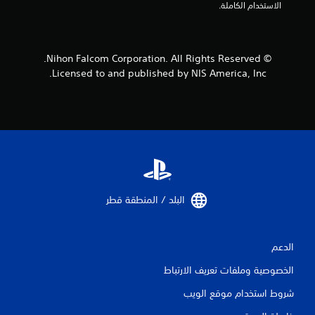
4
الاستخدام الكاملة.
3
4
© Nihon Falcom Corporation. All Rights Reserved.
3
Licensed to and published by NIS America, Inc.
م
ن
ا
ل
البلد / المنطقة قطر‏
ت
ق
الدعم
ي
الخصوصية وملفات تعريف الارتباط
ي
شروط استخدام موقع الويب
م