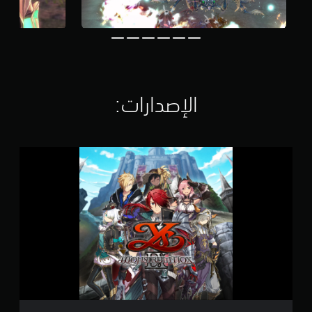
ل
ي
4
.
3
أ
ل
الإصدارات:‏
ف
م
ن
ا
Y
ل
s
ت
I
ق
X
ي
:
ي
M
م
o
ا
n
ت
s
t
r
u
m