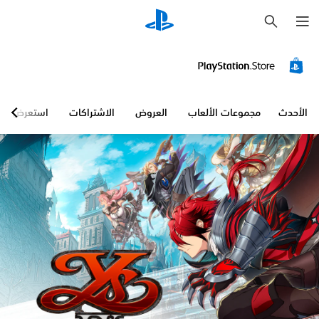
ب
ح
ث
الأحدث
مجموعات الألعاب
العروض
الاشتراكات
استعرض