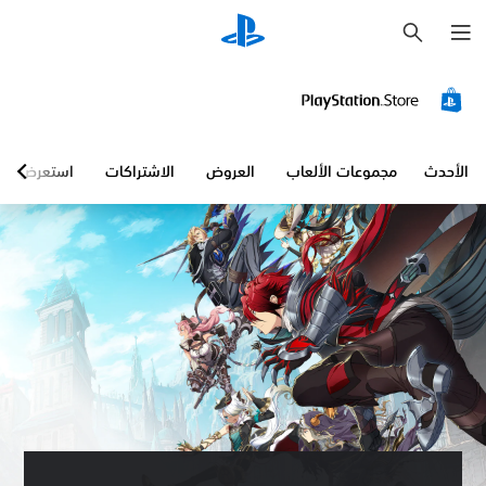
ب
ح
ث
الأحدث
مجموعات الألعاب
العروض
الاشتراكات
استعرض