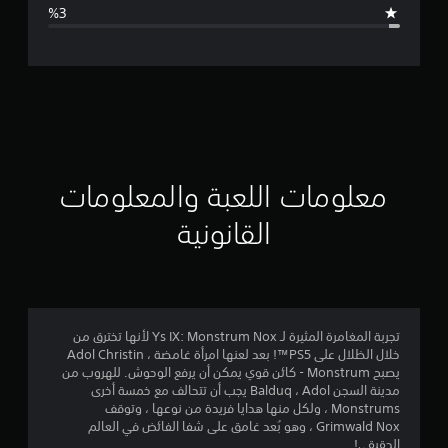
ا
ل
ت
ق
ي
ي
معلومات اللعبة والمعلومات
م
القانونية
4
.
6
تجربة المغامرة المثيرة لـ Ys IX: Monstrum Nox لأنها تخترق من
خلال الظلال على PS5™! بعد لعنها امرأة غامضة ، Adol Christin
7
يصبح Monstrum - كائن قوي يمكن أن يرفع الوحوش. للهروب من
مدينة السجن Balduq ، Adol يجب أن تتحالف مع خمسة أخرى
ن
Monstrums ، ولكل منها هدايا فريدة من نوعها ، وتوقف
Grimwald Nox ، وهو بُعد غامق على شفا الفائض في العالم
ج
الحقيقي!