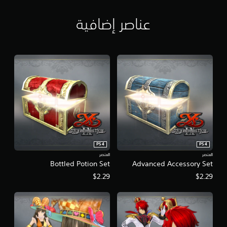
عناصر إضافية
PS4
PS4
العنصر
العنصر
Bottled Potion Set
Advanced Accessory Set
$2.29
$2.29