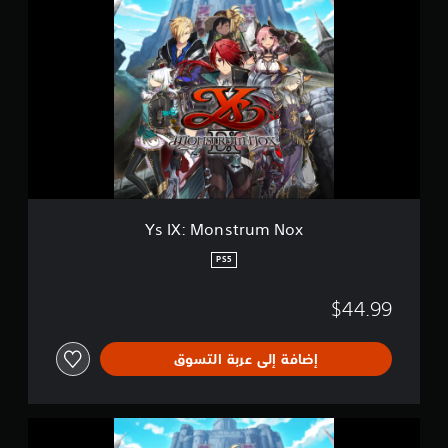
s
ل
I
ت
X
ق
:
ي
M
ي
o
م
n
ا
s
ت
t
r
u
m
N
Ys IX: Monstrum Nox
o
x
PS5
$44.99
إضافة إلى عربة التسوق
Y
s