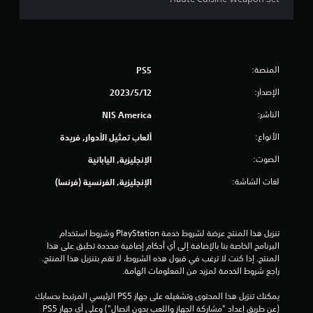
ج
م
ا
المنصة:
PS5
الإصدار:
12‏/5‏/2023
ل
الناشر:
NIS America
ي
الأنواع:
ألعاب تمثيل الأدوار, فريدة
4
الصوت:
الإنجليزية, اليابانية
3
لغات الشاشة:
الإنجليزية, الفرنسية (فرنسا)
4
3
تنزيل هذا المنتج عرضة لشروط خدمة‫ PlayStation وشروط استخدام 
البرنامج الخاصة بنا بالإضافة إلى أي أحكام إضافية محددة تطبق على هذا 
م
المنتج. إذا كنت لا ترغب في قبول هذه الشروط، لا تقم بتنزيل هذا المنتج. 
راجع شروط الخدمة لمزيد من المعلومات الهامة.
ن
يمكنك تنزيل هذا المحتوى وتشغيله على جهاز PS5 الرئيسي المرتبط بحسابك 
ا
(عن طريق إعداد "مشاركة الجهاز واللعب بدون اتصال") وعلى أي جهاز PS5 