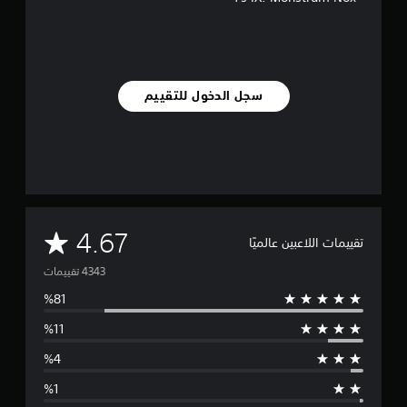
سجل الدخول للتقييم
م
4.67
تقييمات اللاعبين عالميًا
ت
و
س
ط