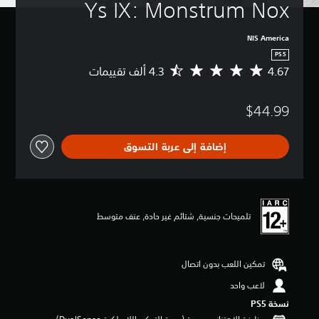
Ys IX: Monstrum Nox
NIS America
PS5
4.67
م
ت
و
$44.99
س
ط
ا
إضافة إلى عربة التسوق
ل
ت
ق
ي
ي
م
تلميحات جنسية, شتائم غير حادة, عنف متوسط
4
.
6
تمكين اللعب بدون اتصال
7
ن
لاعب واحد
ج
و
نسخة PS5‏
م