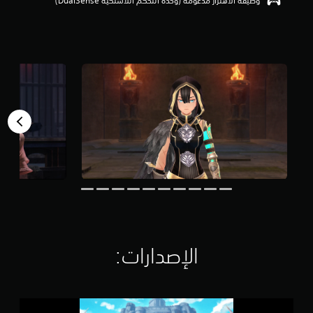
وظيفة الاهتزاز مدعومة (وحدة التحكم اللاسلكية DualSense‏)
م
ن
5
ن
ج
و
م
م
ن
إ
ج
م
ا
ل
ي
4
.
3
أ
الإصدارات:‏
ل
ف
م
ن
Y
ا