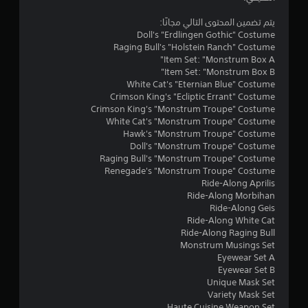
و
يتم تضمين المحتوى التالي مجانًا:
Doll's "Erdlingen Gothic" Costume
م
Raging Bull's "Holstein Ranch" Costume
Item Set: "Monstrum Box A"
م
Item Set: "Monstrum Box B"
White Cat's "Eternian Blue" Costume
ن
Crimson King's "Ecliptic Errant" Costume
Crimson King's "Monstrum Troupe" Costume
5
White Cat's "Monstrum Troupe" Costume
Hawk's "Monstrum Troupe" Costume
ن
Doll's "Monstrum Troupe" Costume
Raging Bull's "Monstrum Troupe" Costume
Renegade's "Monstrum Troupe" Costume
ج
Ride-Along Aprilis
Ride-Along Morbihan
و
Ride-Along Geis
Ride-Along White Cat
م
Ride-Along Raging Bull
Monstrum Musings Set
م
Eyewear Set A
Eyewear Set B
ن
Unique Mask Set
Variety Mask Set
إ
Haute Cuisine Weapon Set