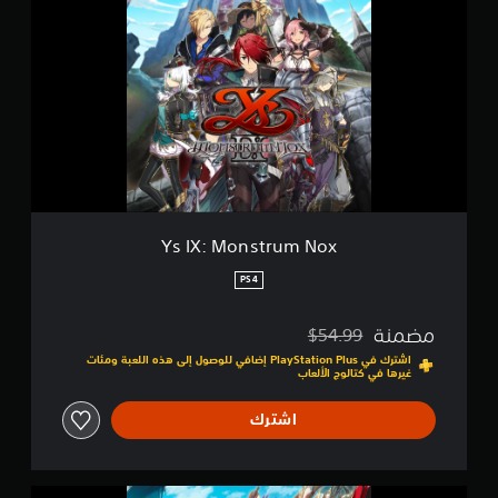
I
X
:
M
o
n
s
t
r
u
m
N
Ys IX: Monstrum Nox
o
x
PS4
مضمنة
$54.99
مخصوم من السعر الأصلي البالغ $54.99‏
اشترك في PlayStation Plus إضافي للوصول إلى هذه اللعبة ومئات
غيرها في كتالوج الألعاب
اشترك
Y