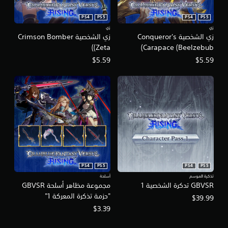
PS4
PS5
PS4
PS5
زي
زي
زي الشخصية Conqueror's
زي الشخصية Crimson Bomber
(Zeta)
Carapace (Beelzebub)
$5.59
$5.59
PS4
PS5
PS4
PS5
تذكرة الموسم
أسلحة
GBVSR تدكرة الشخصية 1
مجموعة مظاهر أسلحة GBVSR
"حزمة تذكرة المعركة 1"
$39.99
$3.39