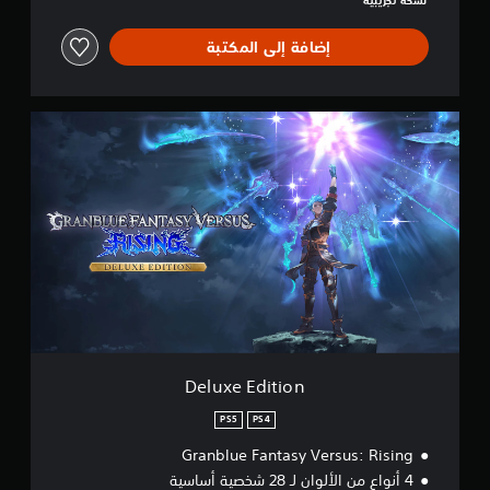
نسخة تجريبية
إضافة إلى المكتبة
D
e
l
u
x
e
E
d
i
t
i
o
n
Deluxe Edition
PS5
PS4
Granblue Fantasy Versus: Rising
4 أنواع من الألوان لـ 28 شخصية أساسية