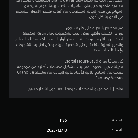
انطلق في رحلة عبر سماء Granblue Fantasy الشاسعة وانغمس في
مغامرة ملحمية مع إتقان أساسيات اللعب. بينما تقوم بمزيد من
ج
المهام في هذه التجربة المستوحاة من ألعاب تقمص الأدوار، ستستمر
في النمو بشكل أقوى.
و
قم بتخصيص التجربة على كل مستوى
م
عبّر عن نفسك وأظهر بعض الحب لشخصيات Granblue المفضلة
لديك من خلال مجموعة متنوعة من ألوان الشخصيات ومظاهر السلاح
م
والصور الرمزية للقاعة، وحتى شخصية شريك يمكن اختيارها لتشجيعك
وإعطائك النصيحة!
ن
كن مبدعًا مع Digital Figure Studio
إ
مخيلتك هي الحدود - قم ببناء بتشكيل مجسمات أصلية من مجموعة
ضخمة من النماذج ثلاثية الأبعاد عالية الجودة من سلسلة Granblue
ج
Fantasy Versus!
م
تفاصيل المحتوى والمواصفات عرضة للتغيير دون إشعار مسبق
ا
ل
ي
المنصة:
PS5
الإصدار:
13‏/12‏/2023
5