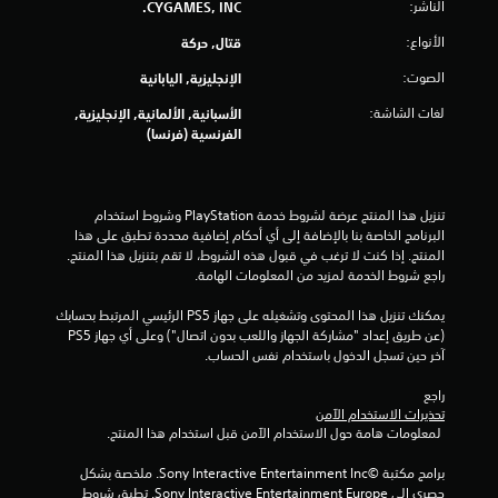
الناشر:
CYGAMES, INC.
0
الأنواع:
قتال, حركة
4
الصوت:
الإنجليزية, اليابانية
0
لغات الشاشة:
الأسبانية, الألمانية, الإنجليزية,
الفرنسية (فرنسا)
م
ن
تنزيل هذا المنتج عرضة لشروط خدمة‫ PlayStation وشروط استخدام 
ا
البرنامج الخاصة بنا بالإضافة إلى أي أحكام إضافية محددة تطبق على هذا 
المنتج. إذا كنت لا ترغب في قبول هذه الشروط، لا تقم بتنزيل هذا المنتج. 
ل
راجع شروط الخدمة لمزيد من المعلومات الهامة.
ت
يمكنك تنزيل هذا المحتوى وتشغيله على جهاز PS5 الرئيسي المرتبط بحسابك 
(عن طريق إعداد "مشاركة الجهاز واللعب بدون اتصال") وعلى أي جهاز PS5 
ق
آخر حين تسجل الدخول باستخدام نفس الحساب.
ي
راجع 
تحذيرات الاستخدام الآمن
ي
 لمعلومات هامة حول الاستخدام الآمن قبل استخدام هذا المنتج.
م
برامج مكتبة ©Sony Interactive Entertainment Inc. ملخصة بشكل 
حصري إلى Sony Interactive Entertainment Europe. تطبق شروط 