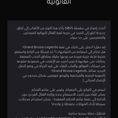
القانونية
4
.
4
أحدث إصدار في سلسلة GBVS يأخذ هذا النوع من الألعاب إلى آفاق
جديدة! ارتقِ إلى المجد في تجربة لعبة القتال النهائية للمبتدئين
4
والمتمرسين على حد سواء.
ن
إنه حفل! احصل على تاجك في لعبة Grand Bruise Legends!
هل تحتاج إلى استراحة من المواجهات؟ خذ قسطًا من الراحة واستمتع
ج
بتجربة قاعة جزيرة فريدة من نوعها مليئة بمناطق الجذب الممتعة.
يمكنك حتى مواجهة لاعبين آخرين عبر الإنترنت في مجموعة متنوعة
و
من مسارات العوائق وألعاب البقاء على قيد الحياة في وضع الحفل
الجديد تمامًا، Grand Bruise Legends!
م
(الصورة الرمزية والشخصية والوضع متوفرين بشكل محدود في
الإصدار المجاني.)
م
استمر في التركيز على المعركة، وليس على عناصر التحكم
ن
يمكن للقادمين الجدد الاستمتاع بحدة وإثارة القتال الفردي دون
الحاجة إلى حفظ عناصر التحكم المعقدة - يمكن استخدام مدخلات
5
بسيطة لأداء المهارات بضغطة زر واحدة!
ن
تنتظرك حملة سردية ساحرة