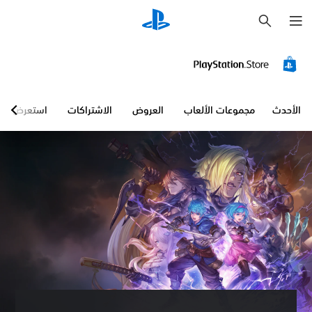
ب
ح
ث
الأحدث
مجموعات الألعاب
العروض
الاشتراكات
استعرض