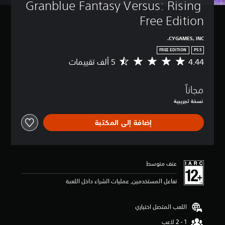
Granblue Fantasy Versus: Rising 
Free Edition
CYGAMES, INC.
FREE EDITION
PS5
4.44
م
ت
و
مجاناً
س
ط
نسخة تجريبية
ا
ل
إضافة إلى المكتبة
ت
ق
ي
ي
م
عنف متوسط
4
.
تفاعل المستخدمين, عمليات الشراء داخل اللعبة
4
4
اللعب المتصل اختياري
ن
ج
و