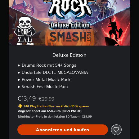
x
e
E
d
i
t
i
o
n
Deluxe Edition
Drums Rock mit 54+ Songs
Undertale DLC ft. MEGALOVANIA
Power Metal Music Pack
Smash Fest Music Pack
€13,49
€29,99
Preisnachlass gegenüber dem Originalpreis von 
Mit PlayStation Plus zusätzlich 10 % sparen
Angebot endet am 12.8.2026 10:59 PM UTC
Niedrigster Preis in den letzten 30 Tagen: €29,99
Abonnieren und kaufen