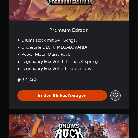
i
t
i
o
n
Premium Edition
Drums Rock mit 54+ Songs.
Undertale DLC ft. MEGALOVANIA
Power Metal Music Pack
Legendary Mix Vol. 1 ft. The Offspring
Legendary Mix Vol. 2 ft. Green Day
€34,99
In den Einkaufswagen
L
i
n
k