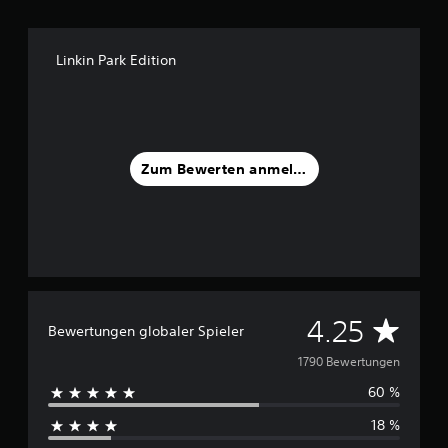
Linkin Park Edition
Zum Bewerten anmelden
D
4.25
Bewertungen globaler Spieler
u
1790 Bewertungen
60 %
r
18 %
c