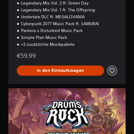
Legendary Mix Vol. 2 ft. Green Day
i
Legendary Mix Vol. 1 ft. The Offspring
o
n
Undertale DLC ft. MEGALOVANIA
Cyberpunk 2077 Music Pack ft. SAMURAI
Pantera x Disturbed Music Pack
Simple Plan Music Pack
+2 zusätzliche Musikpakete
€59,99
In den Einkaufswagen
P
r
e
m
i
u
m
E
d