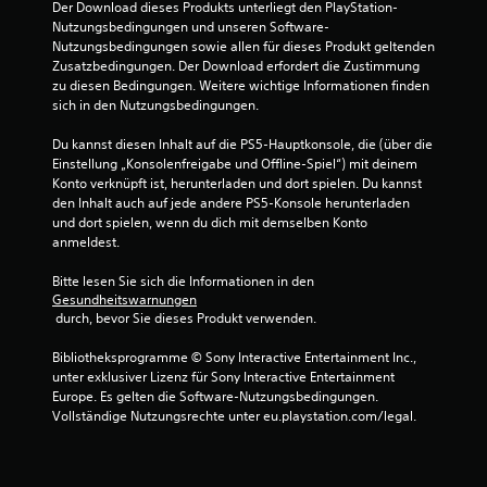
Der Download dieses Produkts unterliegt den PlayStation-
n
Nutzungsbedingungen und unseren Software-
Nutzungsbedingungen sowie allen für dieses Produkt geltenden 
e
Zusatzbedingungen. Der Download erfordert die Zustimmung 
zu diesen Bedingungen. Weitere wichtige Informationen finden 
n
sich in den Nutzungsbedingungen.
a
Du kannst diesen Inhalt auf die PS5-Hauptkonsole, die (über die 
Einstellung „Konsolenfreigabe und Offline-Spiel“) mit deinem 
u
Konto verknüpft ist, herunterladen und dort spielen. Du kannst 
den Inhalt auch auf jede andere PS5-Konsole herunterladen 
s
und dort spielen, wenn du dich mit demselben Konto 
anmeldest.
1
Bitte lesen Sie sich die Informationen in den 
7
Gesundheitswarnungen
 durch, bevor Sie dieses Produkt verwenden.
9
Bibliotheksprogramme © Sony Interactive Entertainment Inc., 
0
unter exklusiver Lizenz für Sony Interactive Entertainment 
Europe. Es gelten die Software-Nutzungsbedingungen. 
Vollständige Nutzungsrechte unter eu.playstation.com/legal.
B