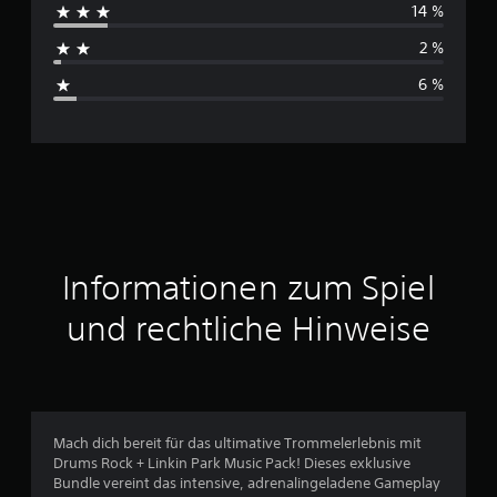
14 %
h
2 %
s
6 %
c
h
n
i
t
Informationen zum Spiel
t
und rechtliche Hinweise
l
i
c
Mach dich bereit für das ultimative Trommelerlebnis mit
Drums Rock + Linkin Park Music Pack! Dieses exklusive
h
Bundle vereint das intensive, adrenalingeladene Gameplay