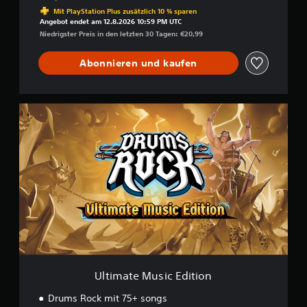
Preisnachlass gegenüber dem Originalpreis von €
Mit PlayStation Plus zusätzlich 10 % sparen
Angebot endet am 12.8.2026 10:59 PM UTC
Niedrigster Preis in den letzten 30 Tagen: €20,99
Abonnieren und kaufen
U
l
t
i
m
a
t
e
M
u
s
i
c
E
Ultimate Music Edition
d
i
Drums Rock mit 75+ songs
t