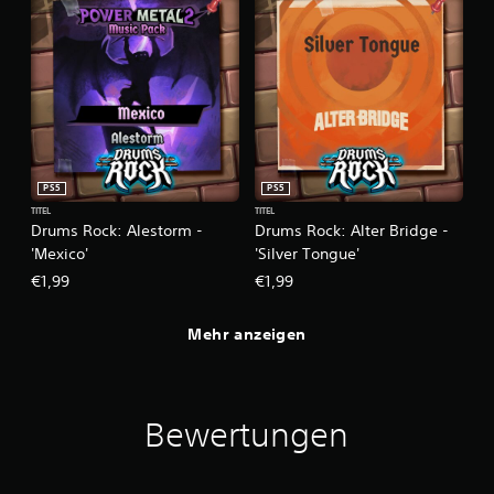
PS5
PS5
TITEL
TITEL
Drums Rock: Alestorm -
Drums Rock: Alter Bridge -
'Mexico'
'Silver Tongue'
€1,99
€1,99
Mehr anzeigen
Bewertungen