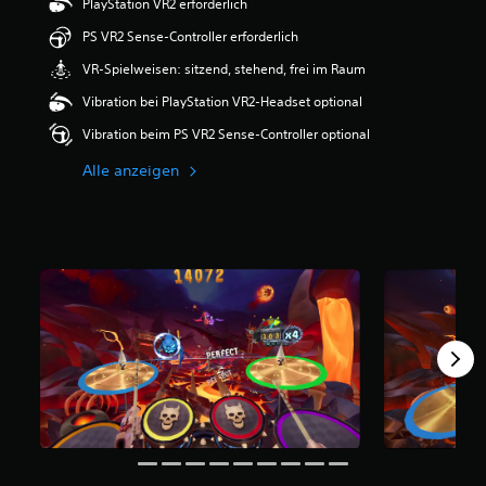
PlayStation VR2 erforderlich
e
r
PS VR2 Sense-Controller erforderlich
t
VR-Spielweisen: sitzend, stehend, frei im Raum
u
n
Vibration bei PlayStation VR2-Headset optional
g
:
Vibration beim PS VR2 Sense-Controller optional
4
.
Alle anzeigen
2
5
v
o
n
5
S
t
e
r
n
e
n
a
u