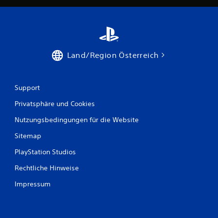
e
w
e
Land/Region Österreich
r
t
Support
u
Privatsphäre und Cookies
n
Nutzungsbedingungen für die Website
g
Sitemap
e
PlayStation Studios
n
Rechtliche Hinweise
Impressum