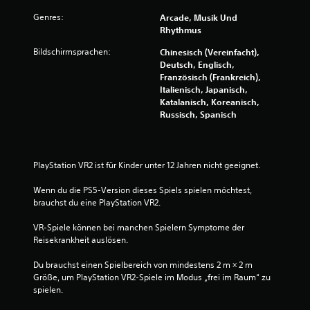
.
Genres:
Arcade, Musik Und
Rhythmus
2
Bildschirmsprachen:
Chinesisch (Vereinfacht),
5
Deutsch, Englisch,
Französisch (Frankreich),
v
Italienisch, Japanisch,
Katalanisch, Koreanisch,
o
Russisch, Spanisch
n
5
PlayStation VR2 ist für Kinder unter 12 Jahren nicht geeignet.
Wenn du die PS5-Version dieses Spiels spielen möchtest, 
brauchst du eine PlayStation VR2.
S
VR-Spiele können bei manchen Spielern Symptome der 
t
Reisekrankheit auslösen.
e
Du brauchst einen Spielbereich von mindestens 2 m × 2 m 
Größe, um PlayStation VR2-Spiele im Modus „frei im Raum“ zu 
spielen.
r