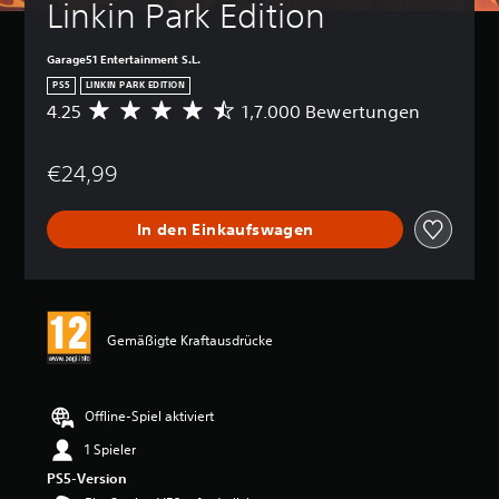
Linkin Park Edition
Garage51 Entertainment S.L.
PS5
LINKIN PARK EDITION
4.25
1,7.000 Bewertungen
D
u
r
€24,99
c
h
s
In den Einkaufswagen
c
h
n
i
t
t
Gemäßigte Kraftausdrücke
l
i
c
h
Offline-Spiel aktiviert
e
1 Spieler
B
e
PS5-Version
w