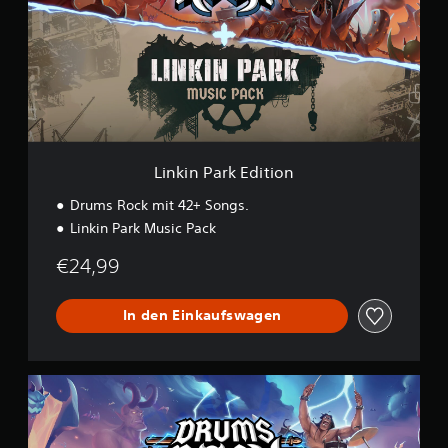
i
n
P
a
r
k
E
d
i
t
Linkin Park Edition
i
o
Drums Rock mit 42+ Songs.
n
Linkin Park Music Pack
€24,99
In den Einkaufswagen
D
e
l
u