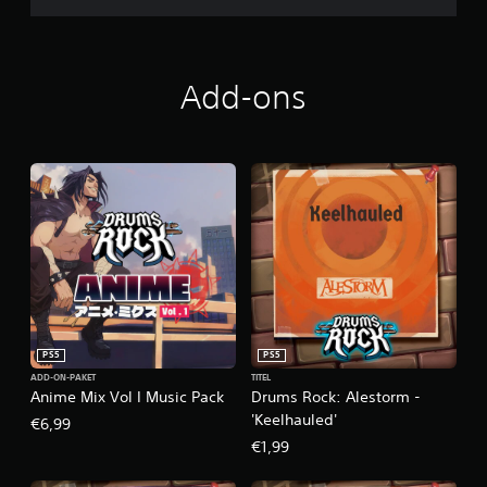
Add-ons
PS5
PS5
ADD-ON-PAKET
TITEL
Anime Mix Vol I Music Pack
Drums Rock: Alestorm -
'Keelhauled'
€6,99
€1,99