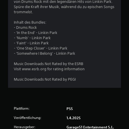
von Drums Rock mit den legendären Hits von Linkin Park.
e
Spüre die Kraft ihrer Musik, während du zu epischen Songs
trommelst.
B
Inhalt des Bundles:
e
- Drums Rock
- 'In the End' - Linkin Park
w
- 'Numb' - Linkin Park
- 'Faint' - Linkin Park
e
- 'One Step Closer' - Linkin Park
- 'Somewhere I Belong' - Linkin Park
r
Music Downloads Not Rated by the ESRB
t
Visit www.esrb.org for rating information
u
Music Downloads Not Rated by PEGI
n
g
Plattform:
PS5
:
Veröffentlichung:
1.4.2025
4
Herausgeber:
Garage51 Entertainment S.L.