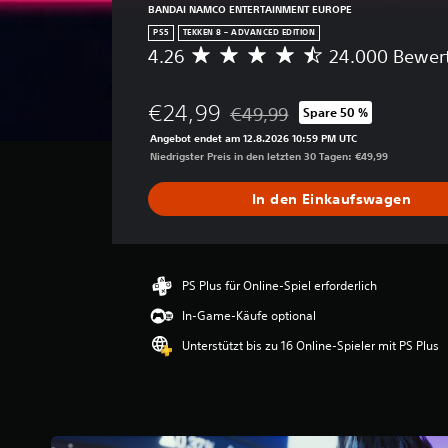
BANDAI NAMCO ENTERTAINMENT EUROPE
PS5
TEKKEN 8 – ADVANCED EDITION
4.26
24.000 Bewer
D
u
r
€24,99
€49,99
Spare 50 %
c
Preisnachlass gegenüber dem Ori
h
Angebot endet am 12.8.2026 10:59 PM UTC
s
Niedrigster Preis in den letzten 30 Tagen: €49,99
c
h
In den Einkaufswagen
n
i
t
t
l
PS Plus für Online-Spiel erforderlich
i
In-Game-Käufe optional
c
h
Unterstützt bis zu 16 Online-Spieler mit PS Plus
e
B
e
w
e