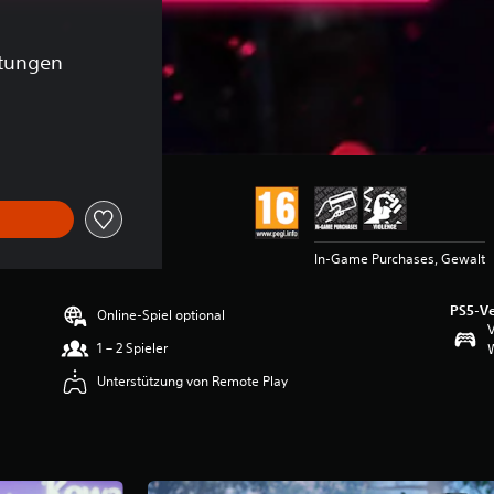
tungen
ginalpreis von €49,99
In-Game Purchases, Gewalt
PS5-Ve
Online-Spiel optional
V
1 – 2 Spieler
W
Unterstützung von Remote Play