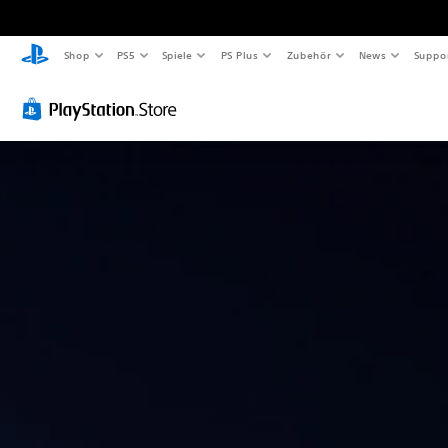
Shop
PS5
Spiele
PS Plus
Zubehör
News
Suppo