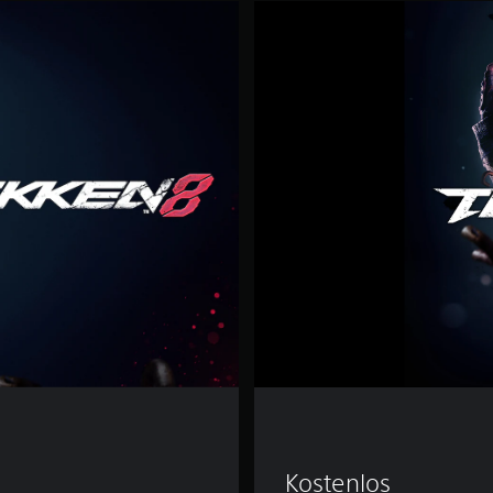
T
E
K
K
E
N
8
-
D
E
M
O
Kostenlos