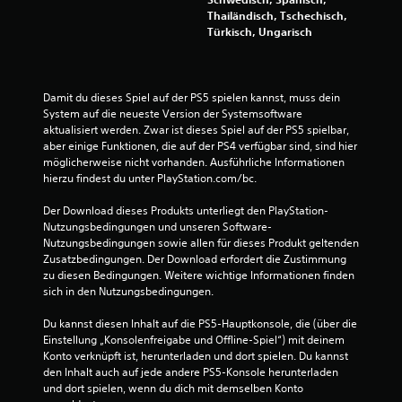
s
Thailändisch, Tschechisch,
1
Türkisch, Ungarisch
0
0
Damit du dieses Spiel auf der PS5 spielen kannst, muss dein 
System auf die neueste Version der Systemsoftware 
1
aktualisiert werden. Zwar ist dieses Spiel auf der PS5 spielbar, 
aber einige Funktionen, die auf der PS4 verfügbar sind, sind hier 
1
möglicherweise nicht vorhanden. Ausführliche Informationen 
hierzu findest du unter PlayStation.com/bc.
Der Download dieses Produkts unterliegt den PlayStation-
B
Nutzungsbedingungen und unseren Software-
Nutzungsbedingungen sowie allen für dieses Produkt geltenden 
Zusatzbedingungen. Der Download erfordert die Zustimmung 
e
zu diesen Bedingungen. Weitere wichtige Informationen finden 
sich in den Nutzungsbedingungen.
w
Du kannst diesen Inhalt auf die PS5-Hauptkonsole, die (über die 
e
Einstellung „Konsolenfreigabe und Offline-Spiel“) mit deinem 
Konto verknüpft ist, herunterladen und dort spielen. Du kannst 
r
den Inhalt auch auf jede andere PS5-Konsole herunterladen 
und dort spielen, wenn du dich mit demselben Konto 
t