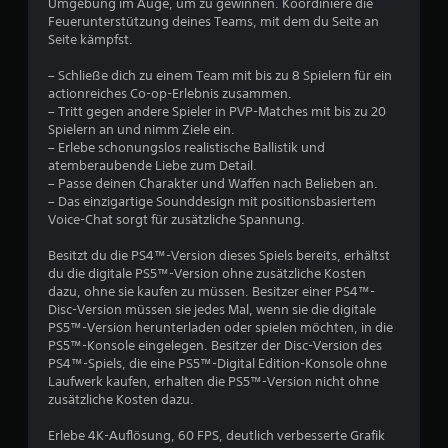
r
Umgebung im Auge, um zu gewinnen. Koordiniere die
Feuerunterstützung deines Teams, mit dem du Seite an
t
Seite kämpfst.
u
– Schließe dich zu einem Team mit bis zu 8 Spielern für ein
actionreiches Co-op-Erlebnis zusammen.
– Tritt gegen andere Spieler in PVP-Matches mit bis zu 20
n
Spielern an und nimm Ziele ein.
– Erlebe schonungslos realistische Ballistik und
g
atemberaubende Liebe zum Detail.
– Passe deinen Charakter und Waffen nach Belieben an.
:
– Das einzigartige Sounddesign mit positionsbasiertem
Voice-Chat sorgt für zusätzliche Spannung.
4
Besitzt du die PS4™-Version dieses Spiels bereits, erhältst
.
du die digitale PS5™-Version ohne zusätzliche Kosten
dazu, ohne sie kaufen zu müssen. Besitzer einer PS4™-
0
Disc-Version müssen sie jedes Mal, wenn sie die digitale
PS5™-Version herunterladen oder spielen möchten, in die
7
PS5™-Konsole eingelegen. Besitzer der Disc-Version des
PS4™-Spiels, die eine PS5™-Digital Edition-Konsole ohne
v
Laufwerk kaufen, erhalten die PS5™-Version nicht ohne
zusätzliche Kosten dazu.
o
Erlebe 4K-Auflösung, 60 FPS, deutlich verbesserte Grafik