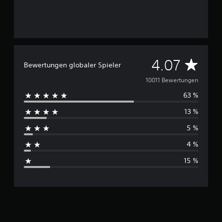
D
4.07
Bewertungen globaler Spieler
u
10011 Bewertungen
63 %
r
13 %
c
5 %
h
4 %
s
15 %
c
h
n