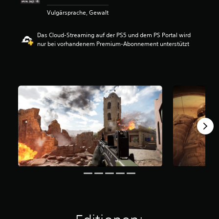
e
Vulgärsprache, Gewalt
w
e
r
Das Cloud-Streaming auf der PS5 und dem PS Portal wird
t
nur bei vorhandenem Premium-Abonnement unterstützt
u
n
g
:
4
.
0
7
v
o
n
5
S
t
e
r
n
e
n