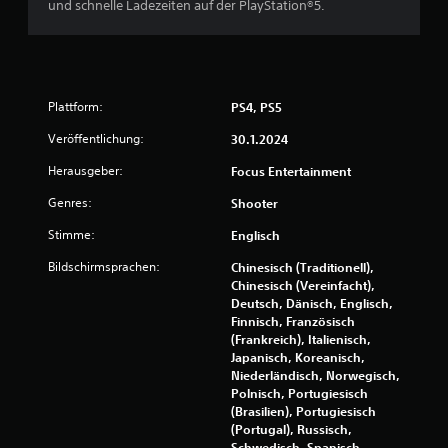
n
und schnelle Ladezeiten auf der PlayStation®5.
5
Plattform:
PS4, PS5
S
Veröffentlichung:
30.1.2024
t
Herausgeber:
Focus Entertainment
e
Genres:
Shooter
r
Stimme:
Englisch
n
Bildschirmsprachen:
Chinesisch (Traditionell),
Chinesisch (Vereinfacht),
e
Deutsch, Dänisch, Englisch,
Finnisch, Französisch
n
(Frankreich), Italienisch,
Japanisch, Koreanisch,
a
Niederländisch, Norwegisch,
Polnisch, Portugiesisch
u
(Brasilien), Portugiesisch
(Portugal), Russisch,
Schwedisch, Spanisch,