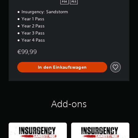
r
PS4
PS5
y
Insurgency: Sandstorm
E
d
Year 1 Pass
i
Year 2 Pass
t
Year 3 Pass
i
o
Year 4 Pass
n
€99,99
In den Einkaufswagen
Add-ons