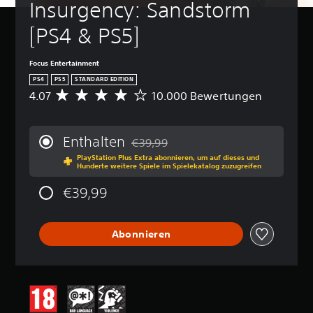
Insurgency: Sandstorm 
[PS4 & PS5]
Focus Entertainment
PS4
PS5
STANDARD EDITION
4.07
10.000 Bewertungen
D
u
r
c
Enthalten
€39,99
h
Preisnachlass gegenüber dem Originalp
PlayStation Plus Extra abonnieren, um auf dieses und
s
Hunderte weitere Spiele im Spielekatalog zuzugreifen
c
h
€39,99
n
i
t
Abonnieren
t
l
i
c
h
e
B