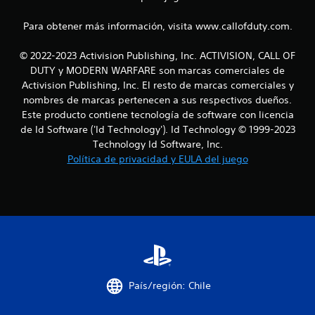
l
Para obtener más información, visita www.callofduty.com.
a
© 2022-2023 Activision Publishing, Inc. ACTIVISION, CALL OF
DUTY y MODERN WARFARE son marcas comerciales de
s
Activision Publishing, Inc. El resto de marcas comerciales y
e
nombres de marcas pertenecen a sus respectivos dueños.
Este producto contiene tecnología de software con licencia
n
de Id Software ('Id Technology'). Id Technology © 1999-2023
Technology Id Software, Inc.
u
Política de privacidad y EULA del juego
n
t
o
t
a
País/región: Chile
l