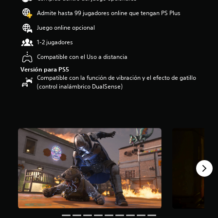
o
Admite hasta 99 jugadores online que tengan PS Plus
:
3
Juego online opcional
.
1-2 jugadores
9
1
Compatible con el Uso a distancia
e
Versión para PS5
s
Compatible con la función de vibración y el efecto de gatillo
t
(control inalámbrico DualSense)
r
e
l
l
a
s
d
e
c
i
n
c
o
e
s