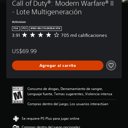
Call of Duty®: Modern Warfare® II 
- Lote Multigeneración
Activision
PS4
PS5
MWII MULTIGENERACIÓN
3.91
705 mil calificaciones
C
a
l
US$69.99
i
f
i
Agregar al carrito
c
a
c
i
ó
Consumo de drogas, Derramamiento de sangre,
n
Lenguaje fuerte, Temas sugerentes, Violencia intensa
p
r
Compras dentro del juego, Los usuarios interactúan
o
m
e
Se requiere PS Plus para jugar online
d
Compras dentro del juego opcionales
i