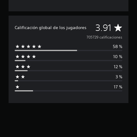
C
3.91
Calificación global de los jugadores
a
705729 calificaciones
58 %
l
10 %
i
12 %
f
3 %
i
17 %
c
a
c
i