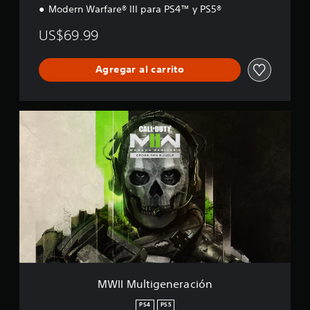
Modern Warfare® III para PS4™ y PS5®
i
ó
US$69.99
n
Agregar al carrito
M
W
I
I
M
u
l
t
i
g
e
n
e
r
MWII Multigeneración
a
c
PS4
PS5