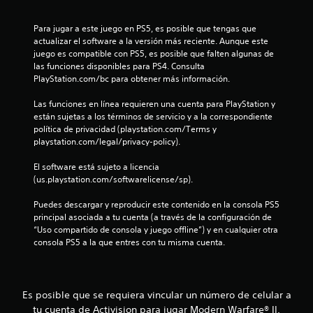
d
e
Para jugar a este juego en PS5, es posible que tengas que 
actualizar el software a la versión más reciente. Aunque este 
c
juego es compatible con PS5, es posible que falten algunas de 
las funciones disponibles para PS4. Consulta 
i
PlayStation.com/bc para obtener más información.
n
Las funciones en línea requieren una cuenta para PlayStation y 
están sujetas a los términos de servicio y a la correspondiente 
c
política de privacidad (playstation.com/Terms y 
playstation.com/legal/privacy-policy).
o
El software está sujeto a licencia 
e
(us.playstation.com/softwarelicense/sp).
s
Puedes descargar y reproducir este contenido en la consola PS5 
principal asociada a tu cuenta (a través de la configuración de 
t
“Uso compartido de consola y juego offline”) y en cualquier otra 
consola PS5 a la que entres con tu misma cuenta.
r
e
Es posible que se requiera vincular un número de celular a
l
tu cuenta de Activision para jugar Modern Warfare® II.