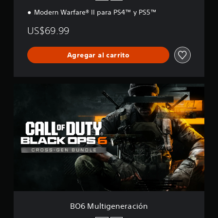
i
Modern Warfare® II para PS4™ y PS5™
ó
n
US$69.99
Agregar al carrito
B
O
6
M
u
l
t
i
g
e
n
e
r
a
BO6 Multigeneración
c