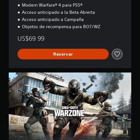
a
Modern Warfare® 4 para PS5®
l
Acceso anticipado a la Beta Abierta
i
f
Acceso anticipado a Campaña
i
Objetos de recompensa para BO7/WZ
c
a
US$69.99
c
i
o
Reservar
n
e
s
C
a
l
l
o
f
D
u
t
y
®
: