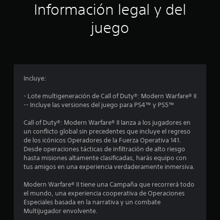
ó
Información legal y del
n
juego
p
r
o
Incluye:
m
- Lote multigeneración de Call of Duty®: Modern Warfare® II
-- Incluye las versiones del juego para PS4™ y PS5™
e
Call of Duty®: Modern Warfare® II lanza a los jugadores en
d
un conflicto global sin precedentes que incluye el regreso
de los icónicos Operadores de la Fuerza Operativa 141.
i
Desde operaciones tácticas de infiltración de alto riesgo
hasta misiones altamente clasificadas, harás equipo con
o
tus amigos en una experiencia verdaderamente inmersiva.
:
Modern Warfare® II tiene una Campaña que recorrerá todo
el mundo, una experiencia cooperativa de Operaciones
3
Especiales basada en la narrativa y un combate
Multijugador envolvente.