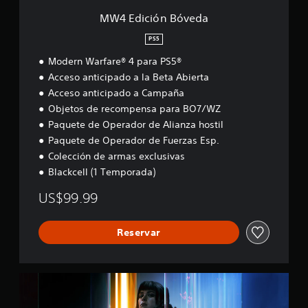
v
e
MW4 Edición Bóveda
d
a
PS5
Modern Warfare® 4 para PS5®
Acceso anticipado a la Beta Abierta
Acceso anticipado a Campaña
Objetos de recompensa para BO7/WZ
Paquete de Operador de Alianza hostil
Paquete de Operador de Fuerzas Esp.
Colección de armas exclusivas
Blackcell (1 Temporada)
US$99.99
Reservar
B
O
7