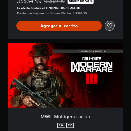
US$34.99
US$69.99
Ahorra un 50 %
Rebajado del precio original de US$69.99
La oferta finaliza el 13/8/2026 06:59 AM UTC
Precio más bajo en los últimos 30 días: US$69.99
Agregar al carrito
M
W
I
I
I
M
u
l
t
i
g
e
n
e
MWIII Multigeneración
r
a
PS4
PS5
c