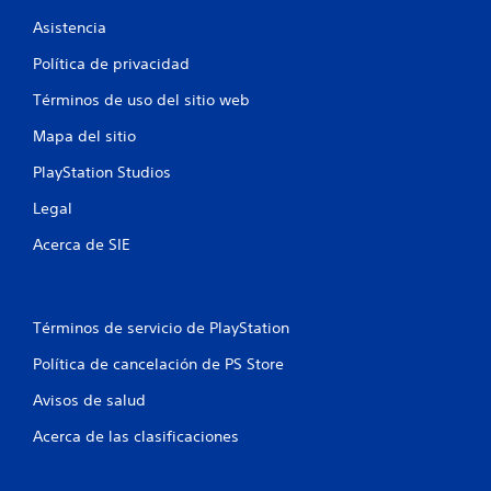
d
Asistencia
Política de privacidad
e
Términos de uso del sitio web
7
Mapa del sitio
0
PlayStation Studios
5
Legal
7
Acerca de SIE
2
9
Términos de servicio de PlayStation
c
Política de cancelación de PS Store
a
Avisos de salud
l
Acerca de las clasificaciones
i