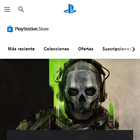
B
u
s
c
a
r
Más reciente
Colecciones
Ofertas
Suscripciones