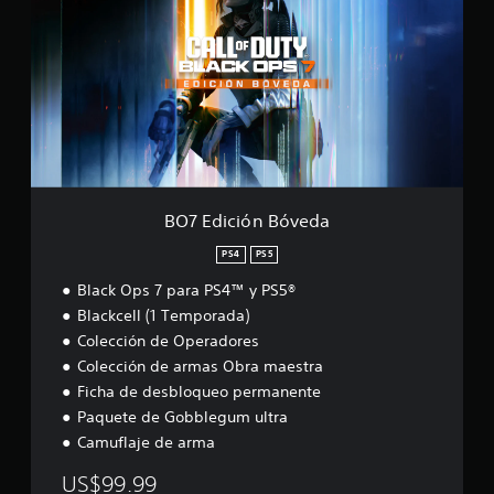
E
d
i
c
i
ó
n
B
ó
v
e
BO7 Edición Bóveda
d
a
PS4
PS5
Black Ops 7 para PS4™ y PS5®
Blackcell (1 Temporada)
Colección de Operadores
Colección de armas Obra maestra
Ficha de desbloqueo permanente
Paquete de Gobblegum ultra
Camuflaje de arma
US$99.99