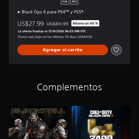
i
PS4
PS5
ó
Black Ops 6 para PS4™ y PS5®
n
US$27.99
US$69.99
Ahorra un 60 %
Rebajado del precio original de US$69.99
La oferta finaliza el 13/8/2026 06:59 AM UTC
Precio más bajo en los últimos 30 días: US$69.99
Agregar al carrito
Complementos