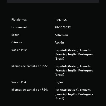
.
9
1
Plataforma:
PS4, PS5
e
Lanzamiento:
28/10/2022
s
Editor:
Activision
Géneros:
Acción
t
Voz en PS5:
Español (México), Francés
r
(Francia), Inglés, Portugués
(Brasil)
e
Idiomas de pantalla en PS5:
Español (México), Francés
l
(Francia), Inglés, Portugués
(Brasil)
l
Voz en PS4:
Inglés
a
Idiomas de pantalla en PS4:
Español (México), Francés
(Francia), Inglés, Portugués
s
(Brasil)