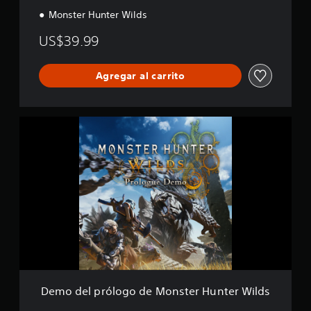
i
Monster Hunter Wilds
c
a
US$39.99
c
i
o
Agregar al carrito
n
e
s
D
e
m
o
d
e
l
p
r
ó
l
o
g
o
Demo del prólogo de Monster Hunter Wilds
d
e