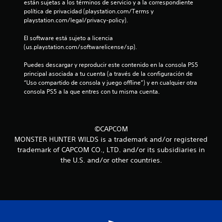
s
están sujetas a los términos de servicio y a la correspondiente 
política de privacidad (playstation.com/Terms y 
e
playstation.com/legal/privacy-policy).
n
El software está sujeto a licencia 
(us.playstation.com/softwarelicense/sp).
u
Puedes descargar y reproducir este contenido en la consola PS5 
n
principal asociada a tu cuenta (a través de la configuración de 
“Uso compartido de consola y juego offline”) y en cualquier otra 
consola PS5 a la que entres con tu misma cuenta.
t
o
t
©CAPCOM
MONSTER HUNTER WILDS is a trademark and/or registered
a
trademark of CAPCOM CO., LTD. and/or its subsidiaries in
the U.S. and/or other countries.
l
d
e