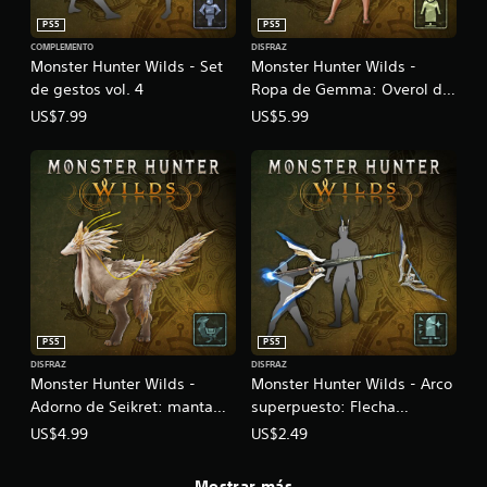
PS5
PS5
COMPLEMENTO
DISFRAZ
Monster Hunter Wilds - Set
Monster Hunter Wilds -
de gestos vol. 4
Ropa de Gemma: Overol de
verano
US$7.99
US$5.99
PS5
PS5
DISFRAZ
DISFRAZ
Monster Hunter Wilds -
Monster Hunter Wilds - Arco
Adorno de Seikret: manta
superpuesto: Flecha
alablanca
cosmoloide
US$4.99
US$2.49
Mostrar más