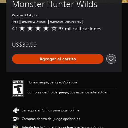
Monster Hunter Wilds
Capcom U.S.A., Inc.
PS5
EDICIÓN ESTÁNDAR
MEJORADO PARA PS5 PRO
4.1
87 mil calificaciones
C
a
l
US$39.99
i
f
i
Agregar al carrito
c
a
c
i
ó
Humor negro, Sangre, Violencia
n
p
Compras dentro del juego, Los usuarios interactúan
r
o
m
Se requiere PS Plus para jugar online
e
d
Compras dentro del juego opcionales
i
o
Admite hasta 4 jugadores online que tengan PS Plus