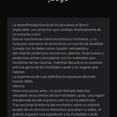
p
r
o
La desenfrenada fuerza de la naturaleza es libre e
implacable, con entornos que cambian drásticamente de
m
un instante a otro.
Esta es una historia sobre monstruos y humanos, y su
e
lucha por sobrevivir en armonía en un mundo de dualidad.
Cumple con tu deber como cazador rastreando y
d
derrotando poderosos monstruos; además, forja nuevas y
poderosas armas y armaduras con los materiales que
i
recolectes de tus cacerías, mientras descubres la conexión
entre la gente de las Forbidden Lands y los lugares que
o
habitan.
La experiencia de caza definitiva te espera en Monster
:
Hunter Wilds.
Historia
4
Hace unos pocos años, un joven llamado Nata fue
rescatado en los límites de las Forbidden Lands, una región
.
inexplorada donde el gremio aún no se ha adentrado.
Tras escuchar la historia del muchacho sobre su solitario
1
escape de un monstruo misterioso que atacó su aldea, el
gremio organizó una expedición a las Forbidden Lands