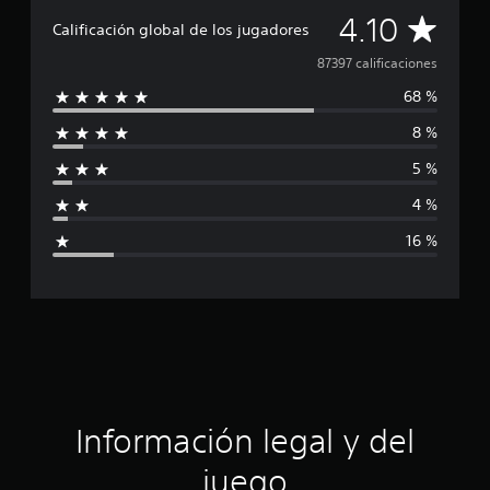
C
4.10
Calificación global de los jugadores
a
87397 calificaciones
68 %
l
8 %
i
5 %
f
4 %
i
16 %
c
a
c
i
ó
Información legal y del
n
juego