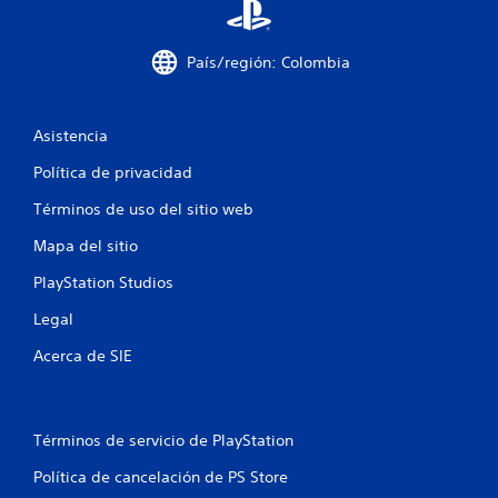
8
7
País/región: Colombia
3
9
Asistencia
7
Política de privacidad
c
Términos de uso del sitio web
a
Mapa del sitio
PlayStation Studios
l
Legal
i
Acerca de SIE
f
i
Términos de servicio de PlayStation
c
Política de cancelación de PS Store