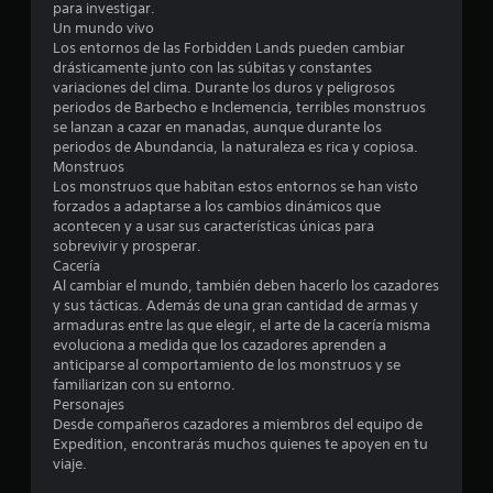
para investigar.
e
Un mundo vivo
Los entornos de las Forbidden Lands pueden cambiar
s
drásticamente junto con las súbitas y constantes
variaciones del clima. Durante los duros y peligrosos
t
periodos de Barbecho e Inclemencia, terribles monstruos
se lanzan a cazar en manadas, aunque durante los
r
periodos de Abundancia, la naturaleza es rica y copiosa.
Monstruos
e
Los monstruos que habitan estos entornos se han visto
forzados a adaptarse a los cambios dinámicos que
l
acontecen y a usar sus características únicas para
sobrevivir y prosperar.
l
Cacería
Al cambiar el mundo, también deben hacerlo los cazadores
a
y sus tácticas. Además de una gran cantidad de armas y
armaduras entre las que elegir, el arte de la cacería misma
s
evoluciona a medida que los cazadores aprenden a
anticiparse al comportamiento de los monstruos y se
d
familiarizan con su entorno.
Personajes
e
Desde compañeros cazadores a miembros del equipo de
Expedition, encontrarás muchos quienes te apoyen en tu
c
viaje.