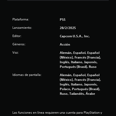
i
n
Plataforma:
PS5
c
Lanzamiento:
28/2/2025
o
Editor:
Capcom U.S.A., Inc.
e
Géneros:
Acción
s
Voz:
Alemán, Español, Español
(México), Francés (Francia),
t
Inglés, Italiano, Japonés,
Portugués (Brasil), Ruso
r
Idiomas de pantalla:
Alemán, Español, Español
e
(México), Francés (Francia),
Inglés, Italiano, Japonés,
l
Polaco, Portugués (Brasil),
Ruso, Tailandés, Árabe
l
a
Las funciones en línea requieren una cuenta para PlayStation y 