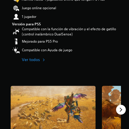
:
Juego online opcional
4
.
1 jugador
1
Versión para PS5
e
Compatible con la función de vibración y el efecto de gatillo
s
(control inalámbrico DualSense)
t
r
Mejorado para PS5 Pro
e
Compatible con Ayuda de juego
l
l
Ver todos
a
s
d
e
c
i
n
c
o
e
s
t
r
e