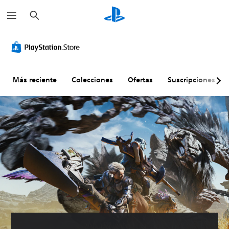
B
u
s
c
a
r
Más reciente
Colecciones
Ofertas
Suscripciones