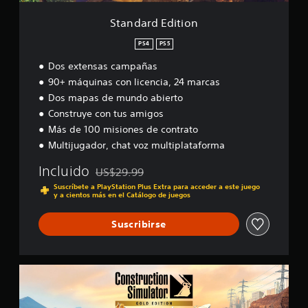
s
i
e
i
a
t
o
c
Standard Edition
l
d
e
n
e
i
a
.
r
PS4
PS5
f
d
l
i
d
Dos extensas campañas
a
c
e
s
90+ máquinas con licencia, 24 marcas
a
a
j
Dos mapas de mundo abierto
c
l
o
i
Construye con tus amigos
i
y
o
Más de 100 misiones de contrato
d
s
n
a
Multijugador, chat voz multiplataforma
e
t
d
s
i
e
Incluido
US$29.99
c
Rebajado del precio original de US$29.99
a
Suscríbete a PlayStation Plus Extra para acceder a este juego
k
u
y a cientos más en el Catálogo de juegos
a
d
i
j
Suscribirse
o
u
p
s
a
t
r
G
a
a
o
b
q
l
l
u
d