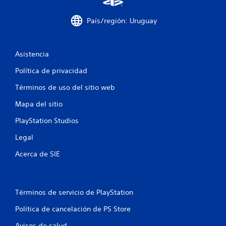
b
o
País/región: Uruguay
t
o
n
e
Asistencia
s
r
Política de privacidad
á
Términos de uso del sitio web
p
i
Mapa del sitio
d
a
PlayStation Studios
m
e
Legal
n
t
Acerca de SIE
e
o
d
e
Términos de servicio de PlayStation
n
t
Política de cancelación de PS Store
r
o
Avisos de salud