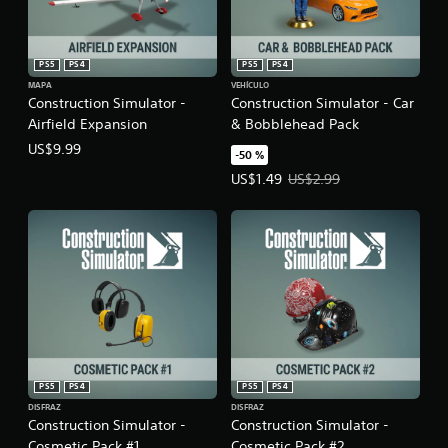
d
e
j
PS5
PS4
PS5
PS4
o
MAPA
VEHÍCULO
y
Construction Simulator -
Construction Simulator - Car
s
Airfield Expansion
& Bobblehead Pack
t
US$9.99
i
-50 %
c
Precio de la oferta: US$1.49. Prec
US$1.49
US$2.99
k
a
j
u
s
t
a
b
l
e
PS5
PS4
PS5
PS4
(
DISFRAZ
DISFRAZ
a
Construction Simulator -
Construction Simulator -
v
Cosmetic Pack #1
Cosmetic Pack #2