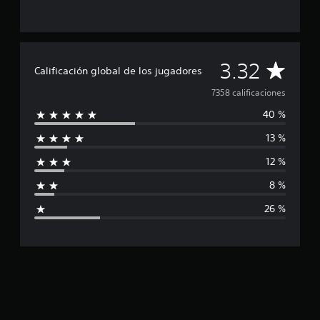
o
v
i
m
i
C
3.32
e
Calificación global de los jugadores
n
a
7358 calificaciones
t
o
40 %
l
h
o
13 %
i
r
i
12 %
f
z
o
8 %
i
n
26 %
t
c
a
l
a
y
v
c
e
r
t
i
i