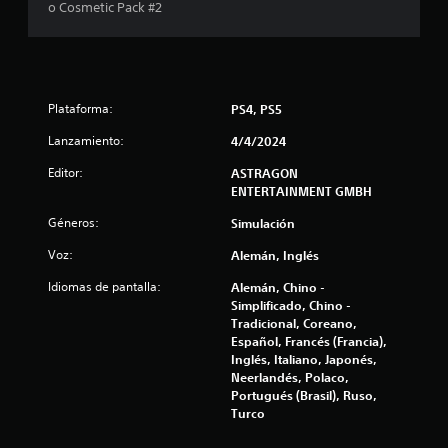
l
r
o Cosmetic Pack #2
á
l
p
i
a
d
a
Plataforma:
s
PS4, PS5
s
Lanzamiento:
4/4/2024
d
e
e
Editor:
ASTRAGON
n
b
ENTERTAINMENT GMBH
o
u
Géneros:
Simulación
t
o
Voz:
Alemán, Inglés
n
n
e
Idiomas de pantalla:
Alemán, Chino -
t
s
Simplificado, Chino -
Tradicional, Coreano,
P
o
Español, Francés (Francia),
u
Inglés, Italiano, Japonés,
e
t
Neerlandés, Polaco,
d
Portugués (Brasil), Ruso,
e
a
Turco
s
j