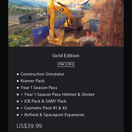
e
e
E
(
s
d
e
b
i
p
á
t
u
s
i
e
i
o
d
n
c
a
a
n
)
o
Gold Edition
í
S
r
e
PS4
PS5
l
o
o
f
Construction Simulator
s
r
Kramer Pack
s
e
Year 1 Season Pass
o
c
n
e
> Year 1 Season Pass Helmet & Sticker
i
n
> JCB Pack & SANY Pack
d
a
> Cosmetic Pack #1 & #2
o
l
> Airfield & Spaceport Expansion
s
g
a
u
US$39.99
t
n
u
a