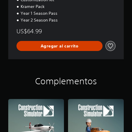
l
Kramer Pack
o
Year 1 Season Pass
s
Year 2 Season Pass
j
o
US$64.99
y
s
t
Agregar al carrito
i
c
k
s
.
Complementos
I
n
v
e
r
s
i
ó
n