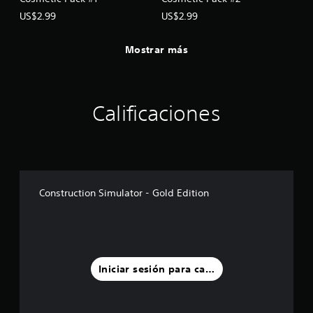
a
US$2.99
US$2.99
n
z
a
Mostrar más
d
a
)
P
Calificaciones
u
e
d
e
s
i
n
Construction Simulator - Gold Edition
v
e
r
t
i
r
Iniciar sesión para calificar
e
l
m