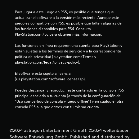
l
u
g
d
Para jugar a este juego en PS5, es posible que tengas que 
a
actualizar el software a la versión más reciente. Aunque este 
r
e
juego es compatible con PS5, es posible que falten algunas de 
y
las funciones disponibles para PS4. Consulta 
d
7
PlayStation.com/bc para obtener más información.
e
s
3
Las funciones en línea requieren una cuenta para PlayStation y 
p
están sujetas a los términos de servicio y a la correspondiente 
l
5
política de privacidad (playstation.com/Terms y 
a
playstation.com/legal/privacy-policy).
z
8
a
El software está sujeto a licencia 
r
c
(us.playstation.com/softwarelicense/sp).
t
e
a
Puedes descargar y reproducir este contenido en la consola PS5 
p
principal asociada a tu cuenta (a través de la configuración de 
o
“Uso compartido de consola y juego offline”) y en cualquier otra 
l
r
consola PS5 a la que entres con tu misma cuenta.
l
i
o
s
f
m
©2024 astragon Entertainment GmbH. ©2024 weltenbauer.
e
i
n
Software Entwicklung GmbH. Published and distributed by