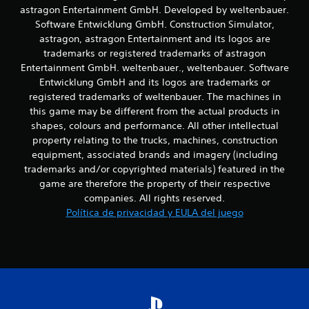
ú
astragon Entertainment GmbH. Developed by weltenbauer.
c
s
Software Entwicklung GmbH. Construction Simulator,
s
astragon, astragon Entertainment and its logos are
a
i
trademarks or registered trademarks of astragon
n
Entertainment GmbH. weltenbauer., weltenbauer. Software
n
c
e
Entwicklung GmbH and its logos are trademarks or
c
i
registered trademarks of weltenbauer. The machines in
e
this game may be different from the actual products in
s
o
shapes, colours and performance. All other intellectual
i
property relating to the trucks, machines, construction
d
n
equipment, associated brands and imagery (including
a
d
trademarks and/or copyrighted materials) featured in the
e
d
game are therefore the property of their respective
e
s
companies. All rights reserved.
p
Política de privacidad y EULA del juego
u
l
s
a
r
l
o
s