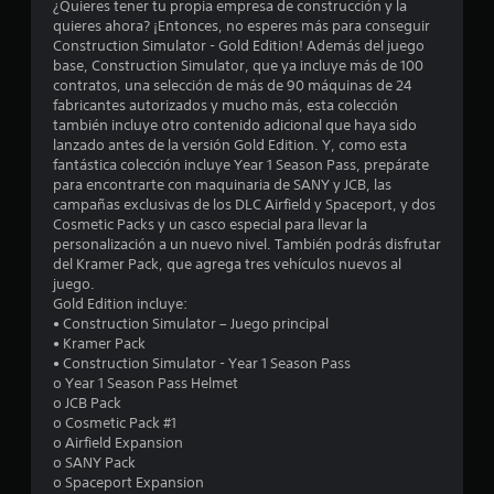
d
¿Quieres tener tu propia empresa de construcción y la
e
quieres ahora? ¡Entonces, no esperes más para conseguir
d
e
Construction Simulator - Gold Edition! Además del juego
e
base, Construction Simulator, que ya incluye más de 100
j
c
contratos, una selección de más de 90 máquinas de 24
u
fabricantes autorizados y mucho más, esta colección
i
g
también incluye otro contenido adicional que haya sido
lanzado antes de la versión Gold Edition. Y, como esta
a
fantástica colección incluye Year 1 Season Pass, prepárate
n
r
para encontrarte con maquinaria de SANY y JCB, las
s
campañas exclusivas de los DLC Airfield y Spaceport, y dos
c
i
Cosmetic Packs y un casco especial para llevar la
n
personalización a un nuevo nivel. También podrás disfrutar
o
p
del Kramer Pack, que agrega tres vehículos nuevos al
u
juego.
e
l
Gold Edition incluye:
s
• Construction Simulator – Juego principal
s
• Kramer Pack
a
• Construction Simulator - Year 1 Season Pass
c
t
o Year 1 Season Pass Helmet
i
o JCB Pack
r
o
o Cosmetic Pack #1
n
o Airfield Expansion
e
e
o SANY Pack
s
o Spaceport Expansion