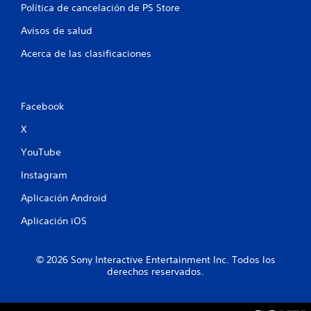
c
Política de cancelación de PS Store
t
Avisos de salud
i
l
Acerca de las clasificaciones
e
s
P
u
Facebook
e
X
d
e
YouTube
s
j
Instagram
u
g
Aplicación Android
a
r
Aplicación iOS
s
i
n
© 2026 Sony Interactive Entertainment Inc. Todos los
n
derechos reservados.
e
c
e