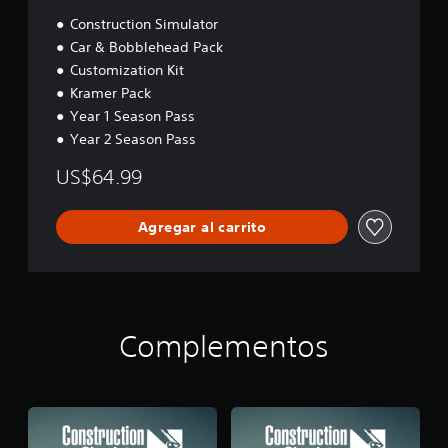
t
l
Construction Simulator
o
o
.
Car & Bobblehead Pack
s
Customization Kit
j
o
P
Kramer Pack
y
a
Year 1 Season Pass
s
u
Year 2 Season Pass
t
s
i
a
US$64.99
c
d
k
e
s
Agregar al carrito
l
.
j
u
I
e
n
g
v
o
Complementos
e
P
r
u
s
e
i
d
ó
e
n
s