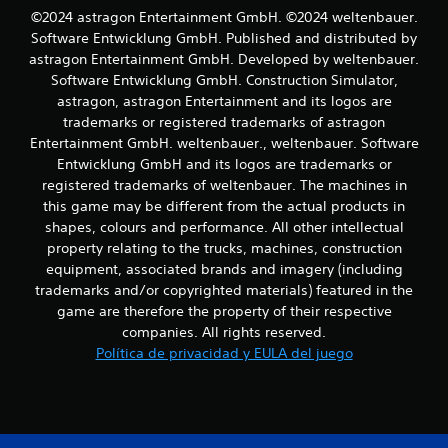
d
©2024 astragon Entertainment GmbH. ©2024 weltenbauer.
e
Software Entwicklung GmbH. Published and distributed by
u
astragon Entertainment GmbH. Developed by weltenbauer.
n
Software Entwicklung GmbH. Construction Simulator,
l
astragon, astragon Entertainment and its logos are
í
trademarks or registered trademarks of astragon
m
i
Entertainment GmbH. weltenbauer., weltenbauer. Software
t
Entwicklung GmbH and its logos are trademarks or
e
registered trademarks of weltenbauer. The machines in
d
this game may be different from the actual products in
e
shapes, colours and performance. All other intellectual
t
property relating to the trucks, machines, construction
i
e
equipment, associated brands and imagery (including
m
trademarks and/or copyrighted materials) featured in the
p
game are therefore the property of their respective
o
companies. All rights reserved.
.
Política de privacidad y EULA del juego
S
e
p
u