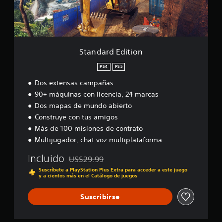
E
e
t
i
i
d
c
u
f
d
i
e
i
t
a
t
r
c
o
d
i
l
a
r
d
o
a
Standard Edition
c
i
n
e
s
i
a
a
j
PS4
PS5
o
l
l
o
n
Dos extensas campañas
i
e
y
e
d
90+ máquinas con licencia, 24 marcas
s
s
s
a
Dos mapas de mundo abierto
t
P
d
i
Construye con tus amigos
u
e
e
c
Más de 100 misiones de contrato
a
d
k
u
Multijugador, chat voz multiplataforma
e
a
d
s
i
j
Incluido
US$29.99
r
Rebajado del precio original de US$29.99
o
u
Suscríbete a PlayStation Plus Extra para acceder a este juego
e
p
s
y a cientos más en el Catálogo de juegos
v
a
t
i
r
a
Suscribirse
s
a
b
a
q
r
l
u