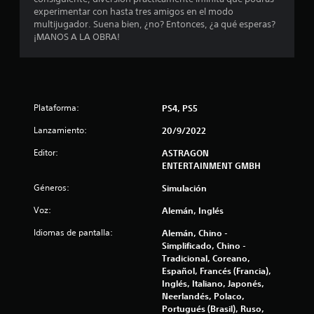
ú
experimentar con hasta tres amigos en el modo
f
s
multijugador. Suena bien, ¿no? Entonces, ¿a qué esperas?
s
¡MANOS A LA OBRA!
i
i
n
c
n
e
a
c
Plataforma:
e
PS4, PS5
c
s
Lanzamiento:
20/9/2022
i
d
i
Editor:
ASTRAGON
a
ENTERTAINMENT GMBH
d
o
d
Géneros:
Simulación
e
n
p
Voz:
Alemán, Inglés
u
e
Idiomas de pantalla:
Alemán, Chino -
l
Simplificado, Chino -
s
s
Tradicional, Coreano,
a
Español, Francés (Francia),
r
Inglés, Italiano, Japonés,
l
Neerlandés, Polaco,
o
Portugués (Brasil), Ruso,
s