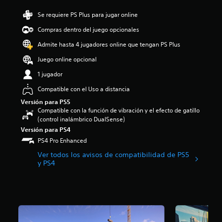
n
r
o
:
e
a
o
l
Se requiere PS Plus para jugar online
3
s
l
l
ú
.
t
i
e
Compras dentro del juego opcionales
m
3
á
z
s
e
2
t
Admite hasta 4 jugadores online que tengan PS Plus
a
d
n
e
o
r
e
e
Juego online opcional
s
t
í
l
s
t
a
n
j
1 jugador
d
r
l
t
u
e
e
m
Compatible con el Uso a distancia
e
e
a
l
e
g
g
Versión para PS5
u
l
n
r
o
Compatible con la función de vibración y el efecto de gatillo
d
a
t
a
e
(control inalámbrico DualSense)
i
s
e
m
n
Versión para PS4
o
d
s
e
c
i
e
PS4 Pro Enhanced
u
n
u
n
c
b
t
a
Ver todos los avisos de compatibilidad de PS5
d
i
t
e
y PS4
l
i
n
i
l
q
v
c
t
o
u
i
o
u
s
i
d
e
l
c
e
u
s
a
o
r
a
t
d
n
m
l
r