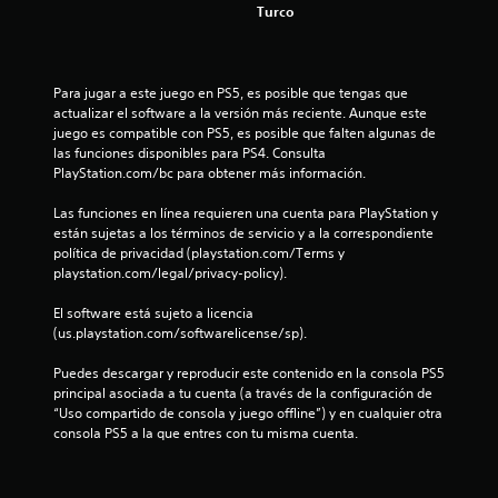
Turco
b
o
t
o
Para jugar a este juego en PS5, es posible que tengas que 
n
actualizar el software a la versión más reciente. Aunque este 
e
juego es compatible con PS5, es posible que falten algunas de 
s
las funciones disponibles para PS4. Consulta 
r
PlayStation.com/bc para obtener más información.
á
p
Las funciones en línea requieren una cuenta para PlayStation y 
i
están sujetas a los términos de servicio y a la correspondiente 
d
política de privacidad (playstation.com/Terms y 
a
playstation.com/legal/privacy-policy).
m
e
El software está sujeto a licencia 
n
(us.playstation.com/softwarelicense/sp).
t
e
Puedes descargar y reproducir este contenido en la consola PS5 
o
principal asociada a tu cuenta (a través de la configuración de 
d
“Uso compartido de consola y juego offline”) y en cualquier otra 
e
consola PS5 a la que entres con tu misma cuenta.
n
t
r
o