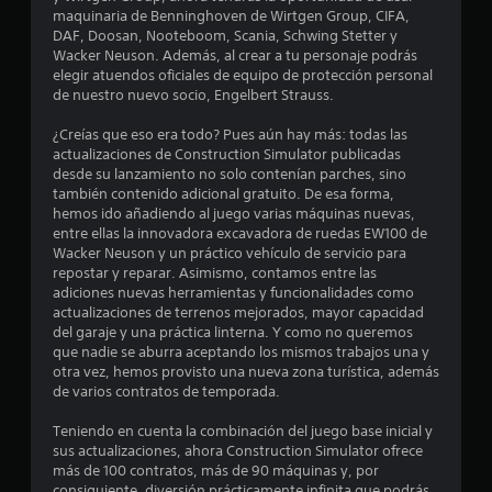
t
u
maquinaria de Benninghoven de Wirtgen Group, CIFA,
a
g
a
DAF, Doosan, Nooteboom, Scania, Schwing Stetter y
m
a
Wacker Neuson. Además, al crear a tu personaje podrás
e
r
l
elegir atuendos oficiales de equipo de protección personal
n
y
de nuestro nuevo socio, Engelbert Strauss.
t
d
d
e
e
¿Creías que eso era todo? Pues aún hay más: todas las
d
s
e
actualizaciones de Construction Simulator publicadas
o
p
desde su lanzamiento no solo contenían parches, sino
n
l
7
también contenido adicional gratuito. De esa forma,
d
a
hemos ido añadiendo al juego varias máquinas nuevas,
e
z
entre ellas la innovadora excavadora de ruedas EW100 de
3
l
a
Wacker Neuson y un práctico vehículo de servicio para
o
r
repostar y reparar. Asimismo, contamos entre las
5
d
t
adiciones nuevas herramientas y funcionalidades como
e
e
actualizaciones de terrenos mejorados, mayor capacidad
6
j
p
del garaje y una práctica linterna. Y como no queremos
a
o
que nadie se aburra aceptando los mismos trabajos una y
c
s
r
otra vez, hemos provisto una nueva zona turística, además
t
l
de varios contratos de temporada.
a
e
o
.
s
Teniendo en cuenta la combinación del juego base inicial y
l
m
sus actualizaciones, ahora Construction Simulator ofrece
e
más de 100 contratos, más de 90 máquinas y, por
i
n
consiguiente, diversión prácticamente infinita que podrás