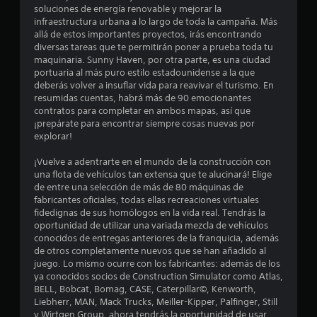
r
u
r
soluciones de energía renovable y mejorar la
e
á
infraestructura urbana a lo largo de toda la campaña. Más
e
p
p
allá de estos importantes proyectos, irás encontrando
u
i
diversas tareas que te permitirán poner a prueba toda tu
l
e
maquinaria. Sunny Haven, por otra parte, es una ciudad
d
d
portuaria al más puro estilo estadounidense a la que
a
l
a
deberás volver a insuflar vida para reavivar el turismo. En
s
s
resumidas cuentas, habrá más de 90 emocionantes
a
v
d
contratos para completar en ambos mapas, así que
o
e
¡prepárate para encontrar siempre cosas nuevas por
s
l
b
explorar!
v
o
e
e
t
¡Vuelve a adentrarte en el mundo de la construcción con
r
o
una flota de vehículos tan extensa que te alucinará! Elige
a
n
de entre una selección de más de 80 máquinas de
n
l
fabricantes oficiales, todas ellas recreaciones virtuales
e
j
u
fidedignas de sus homólogos en la vida real. Tendrás la
s
u
oportunidad de utilizar una variada mezcla de vehículos
e
n
P
conocidos de entregas anteriores de la franquicia, además
g
u
de otros completamente nuevos que se han añadido al
o
t
e
juego. Lo mismo ocurre con los fabricantes: además de los
e
d
ya conocidos socios de Construction Simulator como Atlas,
x
o
e
BELL, Bobcat, Bomag, CASE, Caterpillar©, Kenworth,
a
s
Liebherr, MAN, Mack Trucks, Meiller-Kipper, Palfinger, Still
c
j
t
y Wirtgen Group, ahora tendrás la oportunidad de usar