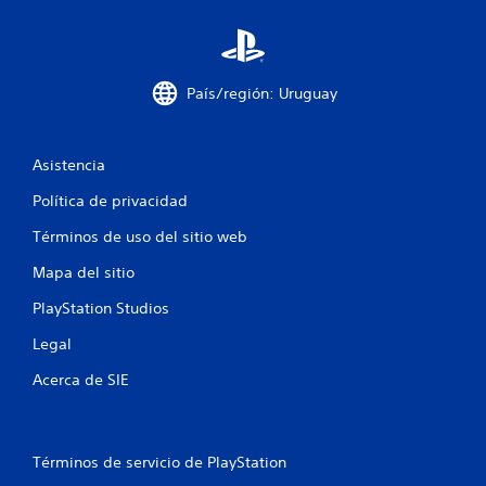
e
d
e
j
País/región: Uruguay
u
g
a
Asistencia
r
s
Política de privacidad
i
n
Términos de uso del sitio web
c
Mapa del sitio
o
n
PlayStation Studios
t
Legal
r
o
Acerca de SIE
l
e
s
t
Términos de servicio de PlayStation
á