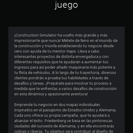
a
juego
e
t
d
o
s
s
e
d
d
j
e
u
g
e
g
¡Construction Simulator ha vuelto más grande y más
u
a
impresionante que nunca! Métete de lleno en el mundo de
a
c
r
la construcción y triunfa estableciendo tu negocio desde
r
cero con ayuda de tu mentor Hape. Lleva a cabo
s
d
i
interesantes proyectos de distinta envergadura y con
i
a
diferentes requisitos que te ayudarán a aumentar tus
n
d
n
ingresos para así poder añadir maquinaria más potente a
o
p
tu flota de vehículos. A lo largo de tu trayectoria, diversos
m
u
c
clientes pondrán a prueba tus habilidades a través de
a
l
desafíos y tareas. ¡Prepárate para mostrar tu proceso a
n
s
o
medida que te enfrentas a varios desafíos de construcción
u
a
en esta dinámica y apasionante aventura!
a
e
c
l
Emprende tu negocio en dos mapas individuales
i
p
s
inspirados en el paisajismo de Estados Unidos y Alemania.
o
a
Cada uno ofrece su propia campaña, que te ayudará a
n
r
t
alcanzar el éxito. Friedenberg se basa en las pintorescas
a
e
ciudades del suroeste de Alemania, y en ella encontrarás
q
s
colinas y riberas. Tu objetivo será contribuir al diseño de