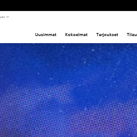
uki
Uusimmat
Kokoelmat
Tarjoukset
Tila