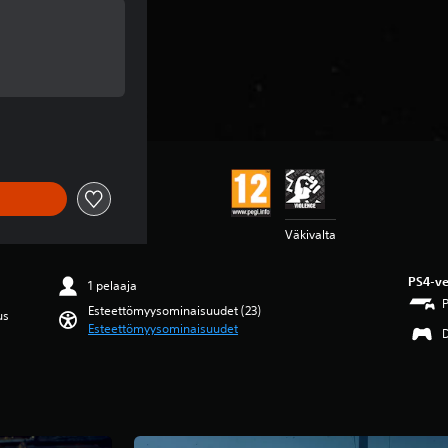
nasta €29,95
asta €29,95
Väkivalta
PS4-ve
1 pelaaja
Esteettömyysominaisuudet (23)
us
Esteettömyysominaisuudet