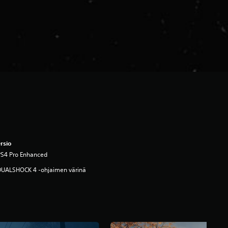
rsio
PS4 Pro Enhanced
DUALSHOCK 4 -ohjaimen värinä