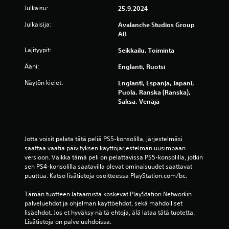
j
a
Julkaisu:
25.9.2024
s
a
m
a
s
Julkaisija:
i
Avalanche Studios Group
s
a
s
AB
e
u
e
t
Lajityypit:
v
Seikkailu, Toiminta
n
o
u
t
Ääni:
Englanti, Ruotsi
j
k
a
e
i
s
Näytön kielet:
Englanti, Espanja, Japani,
n
v
e
Puola, Ranska (Ranska),
s
ä
t
Saksa, Venäjä
u
l
)
u
i
V
n
v
a
t
i
Jotta voisit pelata tätä peliä PS5-konsolilla, järjestelmäsi 
i
i
d
saattaa vaatia päivityksen käyttöjärjestelmän uusimpaan 
n
e
e
versioon. Vaikka tämä peli on pelattavissa PS5-konsolilla, jotkin 
t
n
o
sen PS4-konsolilla saatavilla olevat ominaisuudet saattavat 
ä
k
n
puuttua. Katso lisätietoja osoitteessa PlayStation.com/bc.
r
ä
a
k
ä
i
Tämän tuotteen lataamista koskevat PlayStation Networkin 
e
n
k
palveluehdot ja ohjelman käyttöehdot, sekä mahdolliset 
i
t
a
lisäehdot. Jos et hyväksy näitä ehtoja, älä lataa tätä tuotetta. 
m
ä
n
Lisätietoja on palveluehdoissa.
m
m
a