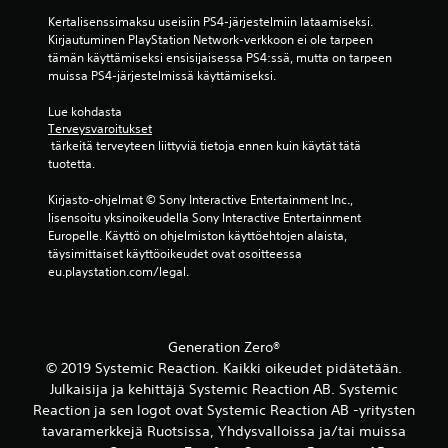
i
i
(
Kertalisenssimaksu useisiin PS4-järjestelmiin lataamiseksi. 
l
s
v
Kirjautuminen PlayStation Network-verkkoon ei ole tarpeen 
l
e
a
tämän käyttämiseksi ensisijaisessa PS4:ssä, mutta on tarpeen 
e
e
i
muissa PS4-järjestelmissä käyttämiseksi.
ä
n
n
ä
.
o
Lue kohdasta 
n
f
Terveysvaroitukset
i
f
 tärkeitä terveyteen liittyviä tietoja ennen kuin käytät tätä 
P
l
l
tuotetta.
e
l
i
l
e
n
Kirjasto-ohjelmat © Sony Interactive Entertainment Inc., 
a
o
e
lisensoitu yksinoikeudella Sony Interactive Entertainment 
n
t
-
Europelle. Käyttö on ohjelmiston käyttöehtojen alaista, 
k
t
t
täysimittaiset käyttöoikeudet ovat osoitteessa 
u
i
a
eu.playstation.com/legal.
u
l
v
l
a
i
o
s
s
v
s
Generation Zero®
s
a
a
a
© 2019 Systemic Reaction. Kaikki oikeudet pidätetään.
m
p
p
m
Julkaisija ja kehittäjä Systemic Reaction AB. Systemic
e
a
i
Reaction ja sen logot ovat Systemic Reaction AB -yritysten
l
i
t
a
tavaramerkkejä Ruotsissa, Yhdysvalloissa ja/tai muissa
s
t