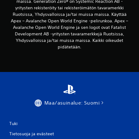
ä
maissa. Generation Zero® on Systemic Reaction AB -
t
e
m
yritysten rekisteröity tai rekisteröimätön tavaramerkki
e
s
ä
Ruotsissa, Yhdysvalloissa ja/tai muissa maissa. Käyttää
k
s
t
s
Apex – Avalanche Open World Engine -pelirunkoa. Apex –
a
t
t
Avalanche Open World Engine ja sen logot ovat Fatalist
)
ä
i
.
Development AB -yritysten tavaramerkkejä Ruotsissa,
n
t
Yhdysvalloissa ja/tai muissa maissa. Kaikki oikeudet
y
ä
pidätetään.
M
s
p
a
p
p
e
n
ä
l
u
i
a
a
m
a
a
i
m
l
ä
i
i
p
s
n
e
a
Maa/asuinalue: Suomi
e
n
i
n
a
n
i
t
e
k
a
Tuki
t
a
l
t
n
Tietosuoja ja evästeet
l
u
a