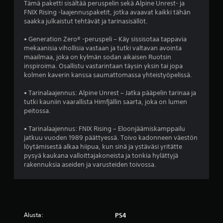
l
t
Tämä paketti sisältää peruspelin sekä Alpine Unrest- ja
.
)
ä
t
FNIX Rising -laajennuspaketit, jotka avaavat kaikki tähän
o
ä
ä
saakka julkaistut tehtävät ja tarinasisällöt.
v
p
v
e
a
i
• Generation Zero® -peruspeli – Käy sissisotaa tappavia
l
m
s
mekaanisia vihollisia vastaan ja tutki valtavan avointa
i
m
s
maailmaa, joka on kylmän sodan aikaisen Ruotsin
n
a
ä
inspiroima. Osallistu vastarintaan täysin yksin tai jopa
m
i
o
kolmen kaverin kanssa saumattomassa yhteistyöpelissä.
i
s
n
l
t
j
• Tarinalaajennus: Alpine Unrest – Jatka pääpelin tarinaa ja
l
o
tutki kauniin vaarallista Himfjällin saarta, joka on lumen
e
o
i
peitossa.
k
i
t
n
s
a
• Tarinalaajennus: FNIX Rising – Eloonjäämiskamppailu
t
t
k
jatkuu vuoden 1989 päättyessä. Toivo kadonneen väestön
a
i
i
löytämisestä alkaa hiipua, kun sinä ja ystäväsi yritätte
h
t
n
pysyä kaukana valloittajakoneista ja tonkia hylättyjä
a
y
v
rakennuksia aseiden ja varusteiden toivossa.
n
s
a
s
(
l
a
i
p
p
n
e
e
t
l
r
Alusta:
PS4
o
a
u