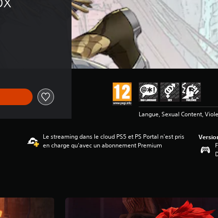
ox
Langue, Sexual Content, Viol
Le streaming dans le cloud PS5 et PS Portal n'est pris
Versio
en charge qu'avec un abonnement Premium
F