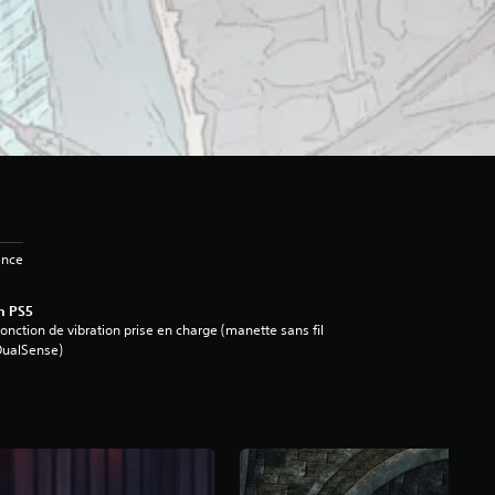
ence
n PS5
onction de vibration prise en charge (manette sans fil
DualSense)