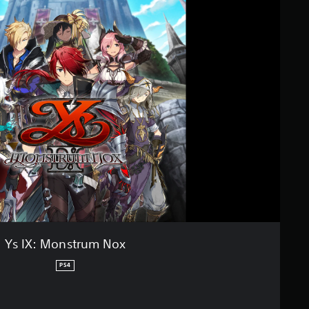
Ys IX: Monstrum Nox
PS4
 au prix d'origine de €59,99