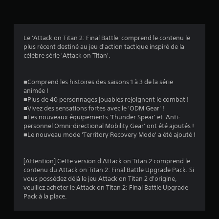
1
0
5
Le 'Attack on Titan 2: Final Battle' comprend le contenu le
plus récent destiné au jeu d'action tactique inspiré de la
3
célèbre série 'Attack on Titan'.
6
■Comprend les histoires des saisons 1 à 3 de la série
é
animée !
■Plus de 40 personnages jouables rejoignent le combat !
v
■Vivez des sensations fortes avec le 'ODM Gear' !
■Les nouveaux équipements 'Thunder Spear' et 'Anti-
a
personnel Omni-directional Mobility Gear' ont été ajoutés !
■Le nouveau mode 'Territory Recovery Mode' a été ajouté !
l
u
[Attention] Cette version d'Attack on Titan 2 comprend le
contenu du Attack on Titan 2: Final Battle Upgrade Pack. Si
a
vous possédez déjà le jeu Attack on Titan 2 d'origine,
veuillez acheter le Attack on Titan 2: Final Battle Upgrade
t
Pack à la place.
i