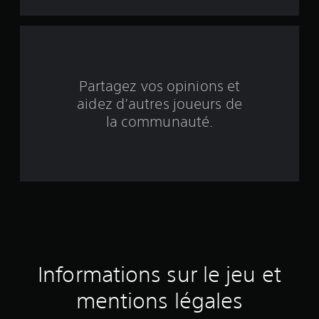
c
i
n
q
Partagez vos opinions et
aidez d’autres joueurs de
b
la communauté.
a
s
é
e
s
u
Informations sur le jeu et
r
mentions légales