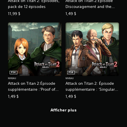
Attack on Titan 2: Épisodes,
Attack on Titan 2:Épisode
pack de 12 épisodes
Discouragement and the
Leaning Tower
11,99 $
1,49 $
PS4
PS4
NIVEAU
NIVEAU
Attack on Titan 2:Épisode
Attack on Titan 2: Épisode
supplémentaire :'Proof of
supplémentaire : 'Singular
Expertise'
Target'
1,49 $
1,49 $
Afficher plus