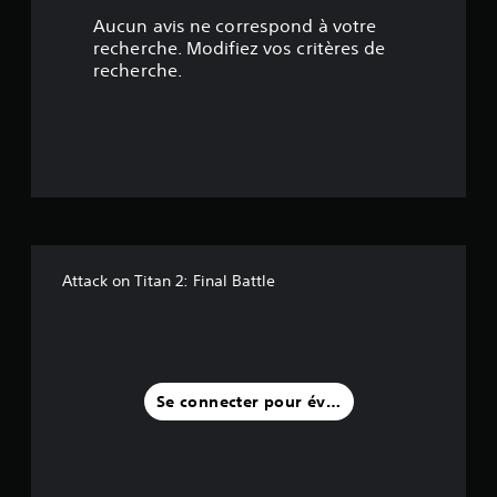
4
Aucun avis ne correspond à votre
9
recherche. Modifiez vos critères de
recherche.
é
t
o
i
l
Attack on Titan 2: Final Battle
e
s
s
Se connecter pour évaluer
u
r