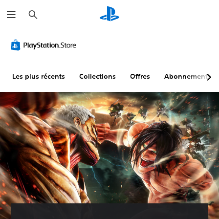
R
e
c
h
e
r
c
h
e
r
Les plus récents
Collections
Offres
Abonnements