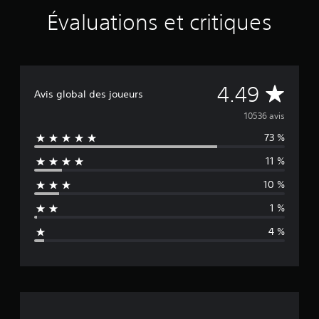
Évaluations et critiques
É
4.49
Avis global des joueurs
v
10536 avis
73 %
a
11 %
l
10 %
u
1 %
a
4 %
t
i
o