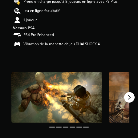
Prend en charge jusqu’à 8 joueurs en ligne avec PS Plus
e
4
Jeu en ligne facultatif
.
1 joueur
4
9
Version PS4
é
PS4 Pro Enhanced
t
o
Vibration de la manette de jeu DUALSHOCK 4
i
l
e
s
s
u
r
c
i
n
q
b
a
s
é
e
s