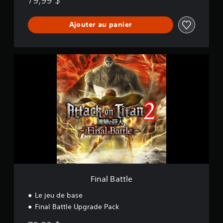
Ajouter au panier
F
i
n
a
l
B
a
t
t
l
e
Final Battle
Le jeu de base
Final Battle Upgrade Pack