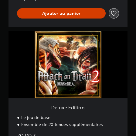
Ajouter au panier
D
e
l
u
x
e
E
d
i
t
i
o
n
Deluxe Edition
Le jeu de base
Ensemble de 20 tenues supplémentaires
79,99 $