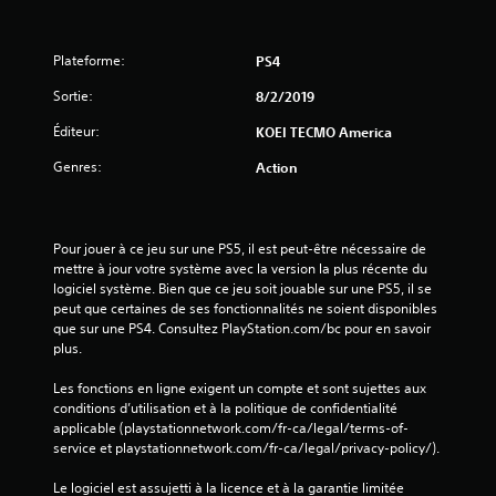
o
Plateforme:
PS4
n
Sortie:
8/2/2019
s
Éditeur:
KOEI TECMO America
Genres:
Action
Pour jouer à ce jeu sur une PS5, il est peut-être nécessaire de 
mettre à jour votre système avec la version la plus récente du 
logiciel système. Bien que ce jeu soit jouable sur une PS5, il se 
peut que certaines de ses fonctionnalités ne soient disponibles 
que sur une PS4. Consultez PlayStation.com/bc pour en savoir 
plus.
Les fonctions en ligne exigent un compte et sont sujettes aux 
conditions d’utilisation et à la politique de confidentialité 
applicable (playstationnetwork.com/fr-ca/legal/terms-of-
service et playstationnetwork.com/fr-ca/legal/privacy-policy/).
Le logiciel est assujetti à la licence et à la garantie limitée 