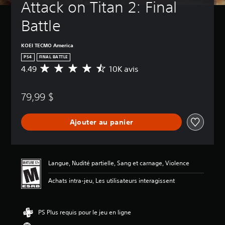
Attack on Titan 2: Final 
Battle
KOEI TECMO America
PS4
FINAL BATTLE
4.49
10K avis
É
v
a
79,99 $
l
u
a
Ajouter au panier
t
i
o
n
m
Langue, Nudité partielle, Sang et carnage, Violence
o
y
Achats intra-jeu, Les utilisateurs interagissent
e
n
n
PS Plus requis pour le jeu en ligne
e
d