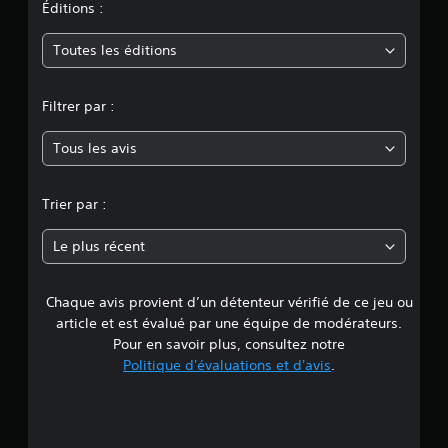
n
Éditions :
m
Toutes les éditions
o
Filtrer par :
y
Tous les avis
e
n
Trier par :
n
Le plus récent
e
Chaque avis provient d’un détenteur vérifié de ce jeu ou
d
article et est évalué par une équipe de modérateurs.
e
Pour en savoir plus, consultez notre
Politique d'évaluations et d'avis
.
4
.