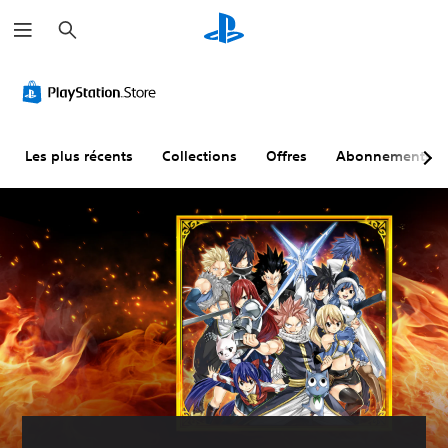
R
e
c
h
e
r
c
h
e
r
Les plus récents
Collections
Offres
Abonnements