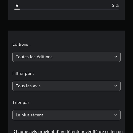
a
5 %
t
i
o
n
Éditions :
m
Toutes les éditions
o
Filtrer par :
y
Tous les avis
e
n
Trier par :
n
Le plus récent
e
Chaque avis provient d’un détenteur vérifié de ce jeu ou