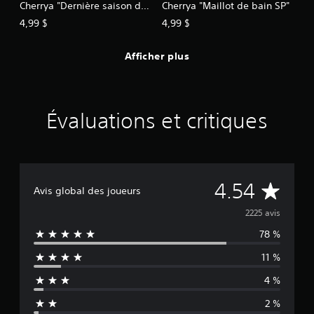
Cherrya "Dernière saison de
Cherrya "Maillot de bain SP"
l'anime"
4,99 $
4,99 $
Afficher plus
Évaluations et critiques
É
4.54
Avis global des joueurs
v
2225 avis
78 %
a
11 %
l
4 %
u
2 %