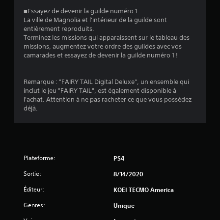
a
■Essayez de devenir la guilde numéro 1
La ville de Magnolia et l'intérieur de la guilde sont
t
entièrement reproduits.
Terminez les missions qui apparaissent sur le tableau des
i
missions, augmentez votre ordre des guildes avec vos
camarades et essayez de devenir la guilde numéro 1 !
o
Remarque : "FAIRY TAIL Digital Deluxe", un ensemble qui
n
inclut le jeu "FAIRY TAIL", est également disponible à
l'achat. Attention à ne pas racheter ce que vous possédez
s
déjà.
Plateforme:
PS4
Sortie:
8/14/2020
Éditeur:
KOEI TECMO America
Genres:
Unique