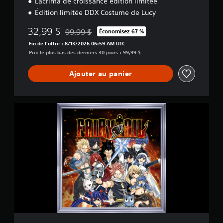
Lacrima de croissance édition limitée
Édition limitée DDX Costume de Lucy
32,99 $
99,99 $
Économisez 67 %
Remise par rapport au prix d'origine de 99,99 $
Fin de l’offre : 8/13/2026 06:59 AM UTC
Prix le plus bas des derniers 30 jours : 99,99 $
Ajouter au panier
F
A
I
R
Y
T
A
I
L