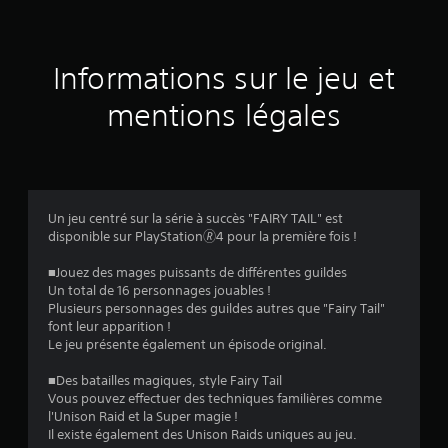
s
u
Informations sur le jeu et
r
mentions légales
2
2
2
Un jeu centré sur la série à succès "FAIRY TAIL" est
disponible sur PlayStation🄬4 pour la première fois !
5
■Jouez des mages puissants de différentes guildes
é
Un total de 16 personnages jouables !
Plusieurs personnages des guildes autres que "Fairy Tail"
v
font leur apparition !
Le jeu présente également un épisode original.
a
■Des batailles magiques, style Fairy Tail
l
Vous pouvez effectuer des techniques familières comme
l'Unison Raid et la Super magie !
u
Il existe également des Unison Raids uniques au jeu.