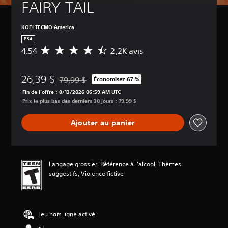
FAIRY TAIL
KOEI TECMO America
PS4
4.54
2,2K avis
É
v
a
26,39 $
l
79,99 $
Économisez 67 %
Remise par rapport au prix d'origine de 79,99 $
u
Fin de l’offre : 8/13/2026 06:59 AM UTC
a
Prix le plus bas des derniers 30 jours : 79,99 $
t
i
Ajouter au panier
o
n
m
o
y
Langage grossier, Référence à l’alcool, Thèmes
e
suggestifs, Violence fictive
n
n
e
d
Jeu hors ligne activé
e
4