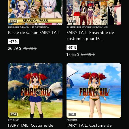
PS4
PS4
ENSEMBLE DE MODULES D'EXTENSION
ENSEMBLE DE MODULES D'EXTENSION
Passe de saison FAIRY TAIL
FAIRY TAIL: Ensemble de
costumes pour 16
-67 %
personnages jouables :
-67 %
Prix de l'offre : 26,39 $. Prix initial : 79,99 $.
26,39 $
79,99 $
Tenues alternatives
Prix de l'offre : 17,65 $. Prix initia
17,65 $
53,49 $
PS4
PS4
COSTUME
COSTUME
FAIRY TAIL: Costume de
FAIRY TAIL: Costume de