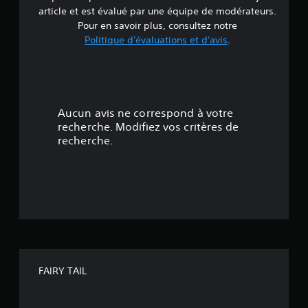
d
article et est évalué par une équipe de modérateurs.
e
Pour en savoir plus, consultez notre
Politique d'évaluations et d'avis
.
4
.
5
Aucun avis ne correspond à votre
4
recherche. Modifiez vos critères de
recherche.
é
t
o
i
l
FAIRY TAIL
e
s