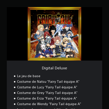
2
,
D
2
i
K
g
é
i
v
t
a
a
l
l
u
D
a
e
t
l
i
u
o
x
n
e
s
Digital Deluxe
Le jeu de base
Costume de Natsu "Fairy Tail équipe A"
Costume de Lucy "Fairy Tail équipe A"
Costume de Grey "Fairy Tail équipe A"
Costume de Erza "Fairy Tail équipe A"
Costume de Wendy "Fairy Tail équipe A"