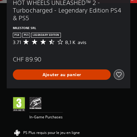
HOT WHEELS UNLEASHED™ 2 - 
Turbocharged - Legendary Edition PS4 
& PS5
MILESTONE SRL
PS4
PS5
LEGENDARY EDITION
3.71
8,1 K avis
M
o
y
CHF 89.90
e
n
n
Ajouter au panier
e
d
e
s
a
v
i
s
In-Game Purchases
:
3
PS Plus requis pour le jeu en ligne
.