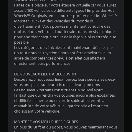
1
Faites de la place sur votre étagère virtuelle car vous aurez
accès à 130 véhicules de différents types ! En plus des Hot
Wheels™ Originals, vous pourrez profiter des Hot Wheels™
Monster Trucks et des véhicules du monde du
é
divertissement. Vous pouvez maintenant conduire des
motos et des véhicules tout terrains dans un style unique
t
pour aborder chaque circuit de la façon la plus stratégique
possible !
o
Les catégories de véhicules sont maintenant définies par
un tout nouveau système pouvant être amélioré via un
arbre de compétences prévu à cet effet qui affectera
i
directement leurs performances.
l
DE NOUVEAUX LIEUX À DÉCOUVRIR
Découvrez 5 nouveaux lieux, percez leurs secrets et créez-
e
vous une place sur leurs circuits et leurs podiums.
Les nouveaux terrains constituent un nouvel ajout
s
fantastique qui rendra vos courses encore plus excitantes
et difficiles. L'herbe ou encore le sable affecteront la
s
maniabilité de votre véhicule : gardez cela à l'esprit en
choisissant votre véhicule.
u
MONTREZ VOS MEILLEURES FIGURES
r
En plus du Drift et du Boost, vous pouvez maintenant vous