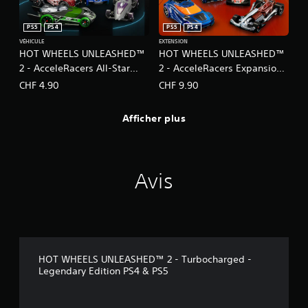
PS5
PS4
PS5
PS4
VÉHICULE
EXTENSION
HOT WHEELS UNLEASHED™
HOT WHEELS UNLEASHED™
2 - AcceleRacers All-Star
2 - AcceleRacers Expansion
Pack
Pack
CHF 4.90
CHF 9.90
Afficher plus
Avis
HOT WHEELS UNLEASHED™ 2 - Turbocharged -
Legendary Edition PS4 & PS5