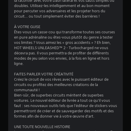
la raconter avec votre Dash latéral et vos sauts simples ou
5
doubles. Utilisez-les intelligemment et au bon moment
pour percuter vos adversaires et les projeter hors du
(
circuit… ou tout simplement éviter des barrières !
8
À VOTRE GUISE
Êtes-vous un casse-cou qui transforme toutes ses courses
1
en pure adrénaline ou êtes-vous plutôt du genre à tester
vos limites ? Vous aimez les « gros accidents » ? Eh bien,
0
HOT WHEELS UNLEASHED™ 2 - Turbocharged ne vous
décevra pas. Il vous permettra de profiter de différents
8
modes de jeu selon vos envies, à la fois en ligne et hors
ligne.
FAITES PARLER VOTRE CRÉATIVITÉ
a
Créez le circuit de vos rêves avec le puissant éditeur de
circuits ou profitez des meilleures créations de la
v
communauté !
Bien-sûr, de superbes circuits méritent de superbes
i
voitures. Le nouvel éditeur de livrée a tout ce qu'il vous
faut : ses nouveaux outils tels que l'éditeur de stickers vous
s
permettront de créer et de sauvegarder des motifs et des
formes afin de donner vie à votre œuvre d'art.
)
UNE TOUTE NOUVELLE HISTOIRE