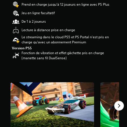
7
Prend en charge jusqu'à 12 joueurs en ligne avec PS Plus
1
Jeu en ligne facultatif
é
De 1 à 2 joueurs
t
o
Lecture à distance prise en charge
i
Le streaming dans le cloud PS5 et PS Portal n'est pris en
l
charge qu'avec un abonnement Premium
e
Version PS5
s
Fonction de vibration et effet gâchette pris en charge
s
(manette sans fil DualSense)
u
r
5
(
8
,
1
K
a
v
i
s