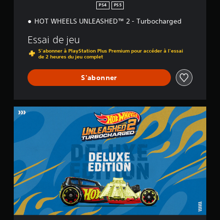
PS4
PS5
HOT WHEELS UNLEASHED™ 2 - Turbocharged
Essai de jeu
S'abonner à PlayStation Plus Premium pour accéder à l'essai
de 2 heures du jeu complet
S'abonner
D
e
l
u
x
e
E
d
i
t
i
o
n