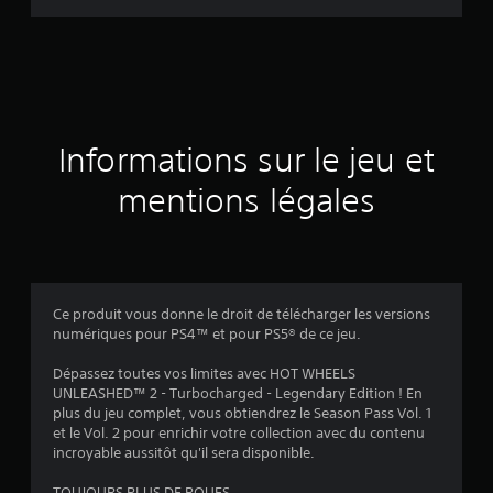
d
e
s
a
Informations sur le jeu et
v
mentions légales
i
s
Ce produit vous donne le droit de télécharger les versions
numériques pour PS4™ et pour PS5® de ce jeu.
:
Dépassez toutes vos limites avec HOT WHEELS
3
UNLEASHED™ 2 - Turbocharged - Legendary Edition ! En
plus du jeu complet, vous obtiendrez le Season Pass Vol. 1
.
et le Vol. 2 pour enrichir votre collection avec du contenu
incroyable aussitôt qu'il sera disponible.
7
TOUJOURS PLUS DE ROUES