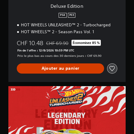
Deluxe Edition
PS4
PS5
HOT WHEELS UNLEASHED™ 2 - Turbocharged
HOT WHEELS™ 2 - Season Pass Vol. 1
CHF 10.48
CHF 69.90
Économisez 85 %
Remise par rapport au prix d'origine de CHF
Fin de l'offre : 12/8/2026 10:59 PM UTC
Prix le plus bas au cours des 30 derniers jours : CHF 69.90
Ajouter au panier
L
e
g
e
n
d
a
r
y