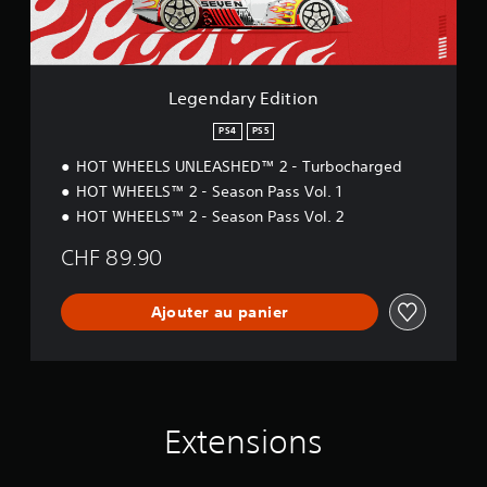
E
d
i
t
i
Legendary Edition
o
n
PS4
PS5
HOT WHEELS UNLEASHED™ 2 - Turbocharged
HOT WHEELS™ 2 - Season Pass Vol. 1
HOT WHEELS™ 2 - Season Pass Vol. 2
CHF 89.90
Ajouter au panier
Extensions