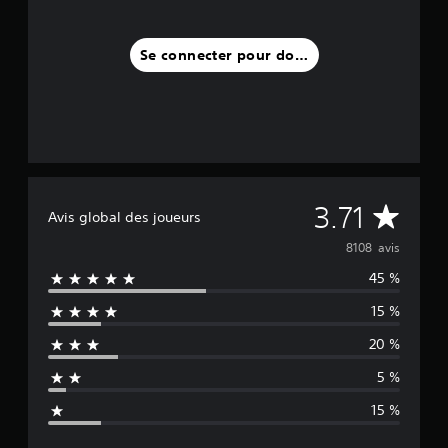
Se connecter pour donner un avis
M
3.71
Avis global des joueurs
o
8108 avis
45 %
y
15 %
e
20 %
n
5 %
n
15 %
e