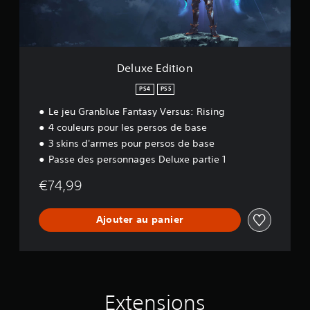
t
i
o
n
Deluxe Edition
PS4
PS5
Le jeu Granblue Fantasy Versus: Rising
4 couleurs pour les persos de base
3 skins d'armes pour persos de base
Passe des personnages Deluxe partie 1
€74,99
Ajouter au panier
Extensions