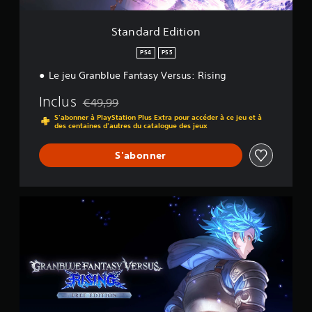
t
i
o
Standard Edition
n
PS4
PS5
Le jeu Granblue Fantasy Versus: Rising
Inclus
€49,99
Remise par rapport au prix d'origine de €49,99
S'abonner à PlayStation Plus Extra pour accéder à ce jeu et à
des centaines d'autres du catalogue des jeux
S'abonner
F
r
e
e
E
d
i
t
i