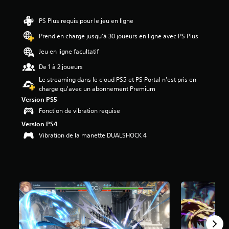
5
PS Plus requis pour le jeu en ligne
é
Prend en charge jusqu'à 30 joueurs en ligne avec PS Plus
t
o
Jeu en ligne facultatif
i
l
De 1 à 2 joueurs
e
Le streaming dans le cloud PS5 et PS Portal n'est pris en
s
charge qu'avec un abonnement Premium
s
Version PS5
u
r
Fonction de vibration requise
5
Version PS4
(
Vibration de la manette DUALSHOCK 4
5
K
a
v
i
s
)