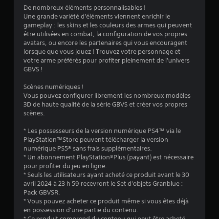
De nombreux éléments personnalisables !
5
Une grande variété d'éléments viennent enrichir le
gameplay : les skins et les couleurs des armes qui peuvent
(
être utilisées en combat, la configuration de vos propres
avatars, ou encore les partenaires qui vous encouragent
5
lorsque que vous jouez ! Trouvez votre personnage et
votre arme préférés pour profiter pleinement de l'univers
0
GBVS !
3
Scènes numériques !
Vous pouvez configurer librement les nombreux modèles
3
3D de haute qualité de la série GBVS et créer vos propres
scènes.
* Les possesseurs de la version numérique PS4™ via le
a
PlayStation™Store peuvent télécharger la version
numérique PS5® sans frais supplémentaires.
v
* Un abonnement PlayStation®Plus (payant) est nécessaire
pour profiter du jeu en ligne.
i
* Seuls les utilisateurs ayant acheté ce produit avant le 30
avril 2024 à 23 h 59 recevront le Set d'objets Granblue :
s
Pack GBVSR.
* Vous pouvez acheter ce produit même si vous êtes déjà
en possession d'une partie du contenu.
)
* Ce produit comprend du contenu qui peut être acheté