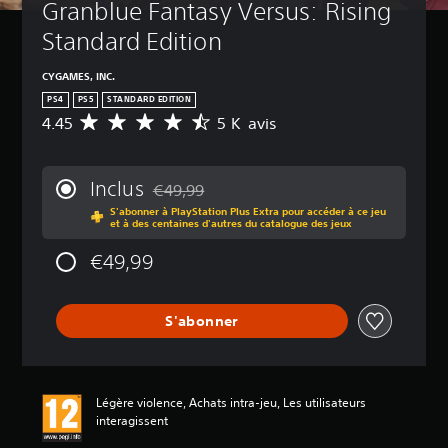
Granblue Fantasy Versus: Rising 
Standard Edition
CYGAMES, INC.
PS4
PS5
STANDARD EDITION
4.45
5 K avis
M
o
y
e
Inclus
€49,99
n
Remise par rapport au prix d'origine de €49
S'abonner à PlayStation Plus Extra pour accéder à ce jeu
n
et à des centaines d'autres du catalogue des jeux
e
d
€49,99
e
s
a
S'abonner
v
i
s
:
Légère violence, Achats intra-jeu, Les utilisateurs
4
interagissent
.
4