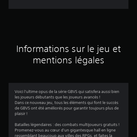
e
d
e
s
a
Informations sur le jeu et
v
mentions légales
i
s
Voici l'ultime opus de la série GBVS qui satisfera aussi bien
les joueurs débutants que les joueurs avancés !
:
Dans ce nouveau jeu, tous les éléments qui font le succès
de GBVS ont été améliorés pour garantir toujours plus de
4
plaisir !
.
Batailles légendaires : des combats multijoueurs gratuits !
Promenez-vous au cœur d'un gigantesque hall en ligne
4
ressemblant beaucoup aux villes des RPGs, et faites la