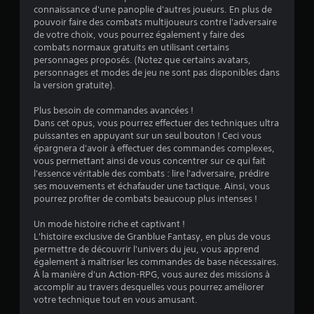
connaissance d'une panoplie d'autres joueurs. En plus de
5
pouvoir faire des combats multijoueurs contre l'adversaire
de votre choix, vous pourrez également y faire des
combats normaux gratuits en utilisant certains
personnages proposés. (Notez que certains avatars,
é
personnages et modes de jeu ne sont pas disponibles dans
la version gratuite).
t
Plus besoin de commandes avancées !
o
Dans cet opus, vous pourrez effectuer des techniques ultra
puissantes en appuyant sur un seul bouton ! Ceci vous
épargnera d'avoir à effectuer des commandes complexes,
i
vous permettant ainsi de vous concentrer sur ce qui fait
l'essence véritable des combats : lire l'adversaire, prédire
l
ses mouvements et échafauder une tactique. Ainsi, vous
pourrez profiter de combats beaucoup plus intenses !
e
Un mode histoire riche et captivant !
s
L'histoire exclusive de Granblue Fantasy, en plus de vous
permettre de découvrir l'univers du jeu, vous apprend
s
également à maîtriser les commandes de base nécessaires.
À la manière d'un Action-RPG, vous aurez des missions à
u
accomplir au travers desquelles vous pourrez améliorer
votre technique tout en vous amusant.
r