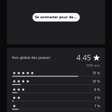
Se connecter pour donner un avis
M
4.45
Avis global des joueurs
o
5033 avis
75 %
y
10 %
e
6 %
n
2 %
n
7 %