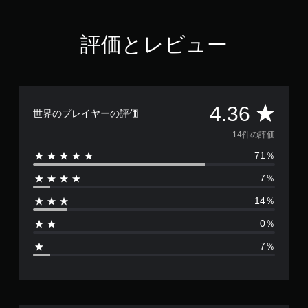
評価とレビュー
評
4.36
世界のプレイヤーの評価
価
14件の評価
71％
数
7％
は
14％
1
0％
4
7％
、
平