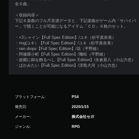
全６曲。
＜収録内容＞
下記６楽曲のフル尺音源データと、下記楽曲がゲーム内「サバイバ
ー」で聴くことが可能になるアイテム「ＣＤ」６枚のセット。
・×3シャイン【Full Spec Edition】/ユキ（杉平真奈美）
・ring(ユキ）【Full Spec Edition】/ユキ（杉平真奈美）
・rain drops【Full Spec Edition】/花（平野綾）
・阿修羅小町【Full Spec Edition】/幾松（平野綾）
・故郷に錦を飾るべし【Full Spec Edition】/永倉新八（小山力也）
・ばかみたい【Full Spec Edition】/冴島大河（小山力也）
プラットフォーム:
PS4
発売日:
2020/1/15
メーカー:
株式会社セガ
ジャンル:
RPG