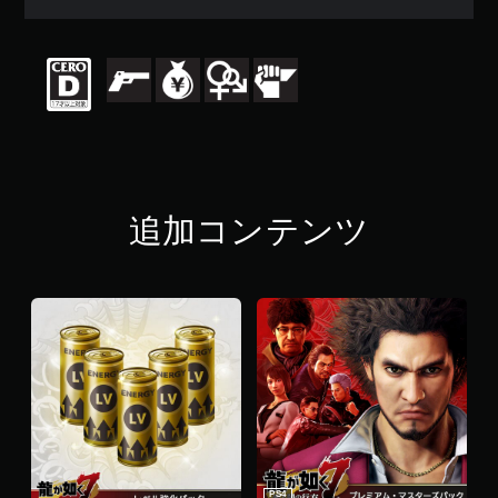
均
評
価
は
5
段
階
中
の
4
.
追加コンテンツ
3
6
で
す
PS4