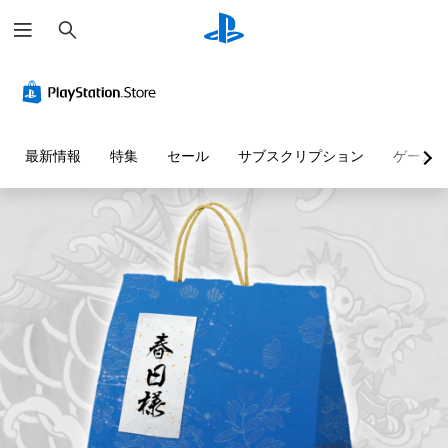
検
索
最新情報
特集
セール
サブスクリプション
ゲーム