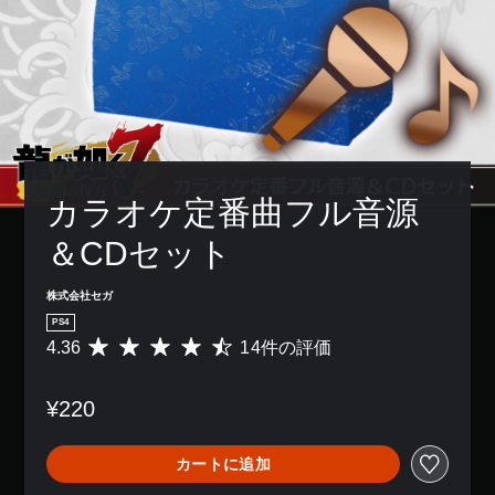
カラオケ定番曲フル音源
＆CDセット
株式会社セガ
PS4
4.36
14件の評価
評
価
数
¥220
は
1
4
カートに追加
、
平