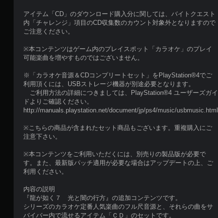
アイテム「CD」のダウンロード購入分に関しては、バイトクエスト
内「チャレンジ」項目のCD収集数のカウント対象外となりますので
ご注意ください。
※本コンテンツはゲーム内のプレイスポット「カラオケ」のプレイ
可能楽曲を増やすものではございません。
※「カラオケ音源＆CDコンプリートセット」をPlayStation®4でご
利用頂くには、USBストレージ機器が別途必要となります。
ご利用方法の詳細につきましては、PlayStation®4 ユーザーズガイ
ドよりご確認ください。
http://manuals.playstation.net/document/jp/ps4/music/usbmusic.html
※こちらの商品が含まれたセット商品もございます。重複購入にご
注意下さい。
※本コンテンツをご利用いただくには、別売りの製品版が必要で
す。また、最新版パッチ適用が必要な場合はアップデートの上、ご
利用ください。
内容の説明
『龍が如く７ 光と闇の行方』の追加コンテンツです。
シリーズのカラオケ定番人気楽曲のフル尺音源と、それらの曲をサ
バイバー内で流せるアイテム「ＣＤ」のセットです。