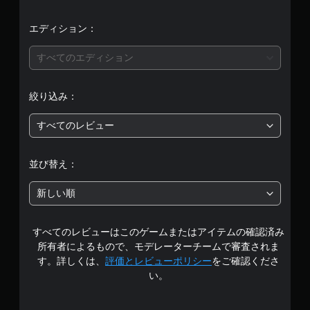
均
評
エディション：
価
すべてのエディション
は
絞り込み：
5
すべてのレビュー
段
階
並び替え：
中
新しい順
の
すべてのレビューはこのゲームまたはアイテムの確認済み
4
所有者によるもので、モデレーターチームで審査されま
.
す。詳しくは、
評価とレビューポリシー
をご確認くださ
い。
3