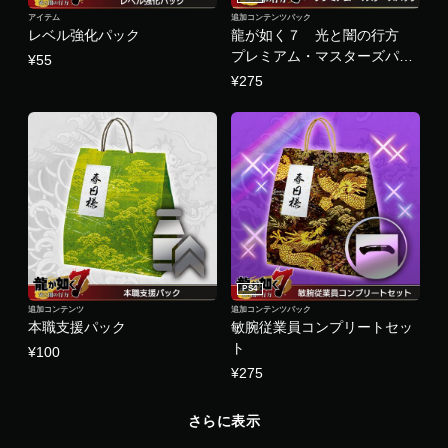
アイテム
追加コンテンツパック
レベル強化パック
龍が如く７ 光と闇の行方
プレミアム・マスターズパッ
¥55
ク
¥275
PS4
追加コンテンツ
追加コンテンツパック
本職支援パック
敏腕従業員コンプリートセッ
ト
¥100
¥275
さらに表示