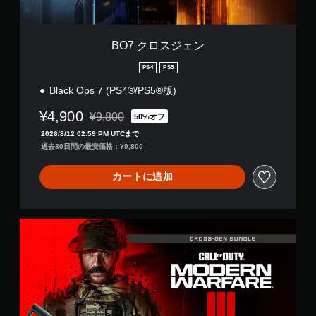
BO7 クロスジェン
PS4
PS5
Black Ops 7 (PS4®/PS5®版)
¥4,900
¥9,800
50%オフ
通常価格¥9,800より値引き
2026/8/12 02:59 PM UTCまで
過去30日間の最安価格：¥9,800
カートに追加
M
W
I
I
I
ク
ロ
ス