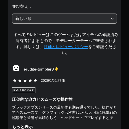
価
並び替え：
は
新しい順
5
すべてのレビューはこのゲームまたはアイテムの確認済み
段
所有者によるもので、モデレーターチームで審査されま
階
す。詳しくは、
評価とレビューポリシー
をご確認くださ
い。
中
の
erudite-tumbler9
3
5段階評価の5
2026/1/5に評価
.
BO6 クロスジェン
9
圧倒的な迫力とスムーズな操作性
ブラックオプスシリーズの最新作も期待通りでした。操作がと
1
てもスムーズで、グラフィックも次世代レベル。特に銃撃戦の
臨場感と音響が素晴らしく、ヘッドセットでプレイすると没入
で
感が格段に上がります。 マルチプレイヤーモードもバランス
もっと表示
が良く、マッチングも速いのでストレスなしで楽しめます。個