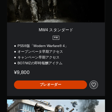
ー
ド
MW4 スタンダード
PS5
PS5®版「Modern Warfare® 4」
オープンベータ早期アクセス
キャンペーン早期アクセス
BO7/WZの即時報酬アイテム
¥9,800
プレオーダー
C
a
l