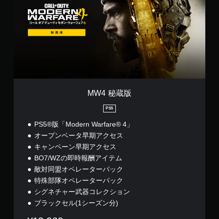
秘
蔵
版
MW4 秘蔵版
PS5
PS5®版「Modern Warfare® 4」
オープンベータ早期アクセス
キャンペーン早期アクセス
BO7/WZの即時報酬アイテム
敵対同盟オペレーターパック
特殊部隊オペレーターパック
シグネチャー武器コレクション
ブラックセル(1シーズン分)