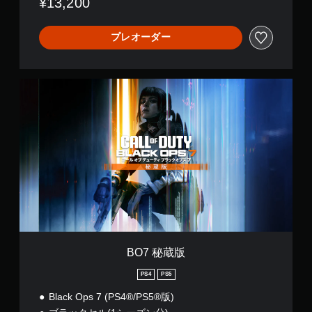
¥13,200
プレオーダー
B
O
7
秘
蔵
版
BO7 秘蔵版
PS4
PS5
Black Ops 7 (PS4®/PS5®版)