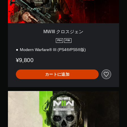
ジ
ェ
ン
MWIII クロスジェン
PS4
PS5
Modern Warfare® III (PS4®/PS5®版)
¥9,800
カートに追加
M
W
I
I
ク
ロ
ス