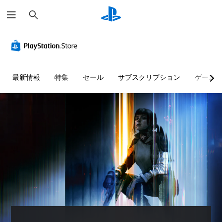
検
索
最新情報
特集
セール
サブスクリプション
ゲーム