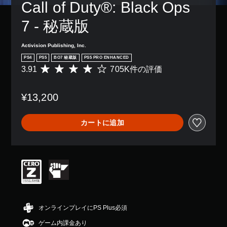
Call of Duty®: Black Ops 
7 - 秘蔵版
Activision Publishing, Inc.
PS4
PS5
BO7 秘蔵版
PS5 PRO ENHANCED
3.91
705K件の評価
評
価
数
¥13,200
は
7
0
カートに追加
5
K
、
平
均
評
価
は
5
段
オンラインプレイにPS Plus必須
階
ゲーム内課金あり
中