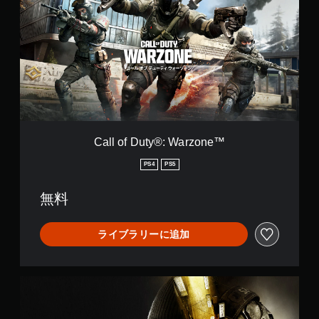
l
o
f
D
u
t
y
®
:
W
a
Call of Duty®: Warzone™
r
z
PS4
PS5
o
n
無料
e
™
ライブラリーに追加
M
W
4