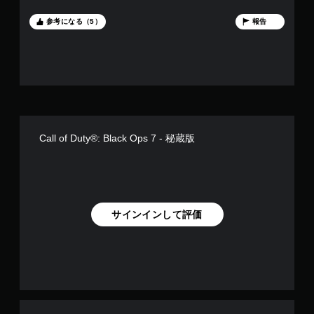
す
人的にはゾンビモードの復活が嬉しいポイントでした。 シリ
ーズファンだけでなく、FPS初心者にもおすすめできる作品で
参考になる（5）
報告
す。
Call of Duty®: Black Ops 7 - 秘蔵版
サインインして評価