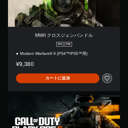
ジ
ェ
ン
バ
ン
ド
ル
MWII クロスジェンバンドル
PS4
PS5
Modern Warfare® II (PS4™/PS5™用)
¥9,380
カートに追加
B
O
6
ク
ロ
ス