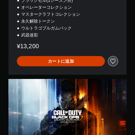
ブラックセル(1シーズン分)
オペレーターコレクション
マスタークラフトコレクション
永久解除トークン
ウルトラゴブルガムパック
武器迷彩
¥13,200
カートに追加
B
O
7
ク
ロ
ス
ジ
ェ
ン