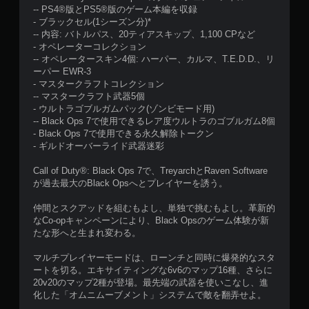
-- PS4®版とPS5®版のゲーム本編を収録
- ブラックセル(1シーズン分)*
-- 内容: バトルパス、20ティアスキップ、1,100 CPなど
- オペレーターコレクション
-- オペレータースキン4個: ハーパー、カルマ、T.E.D.D.、リ
ーパー EWR-3
- マスタークラフトコレクション
-- マスタークラフト武器5個
- ウルトラゴブルガムパック(ゾンビモード用)
-- Black Ops 7で使用できるレア度ウルトラのゴブルガム8個
- Black Ops 7で使用できる永久解除トークン
- ギルドオーバーライド武器迷彩
Call of Duty®: Black Ops 7で、TreyarchとRaven Software
が過去最大のBlack Opsへとプレイヤーを誘う。
仲間とスクアッドを組むもよし、単独で挑むもよし。革新的
なCo-opキャンペーンにより、Black Opsのゲーム体験が新
たな形へと生まれ変わる。
マルチプレイヤーモードは、ローンチと同時に爆発的なスタ
ートを切る。エキサイティングな6v6のマップ16種、さらに
20v20のマップ2種が登場。最先端の武器を使いこなし、進
化した「オムニムーブメント」システムで敵を翻弄せよ。