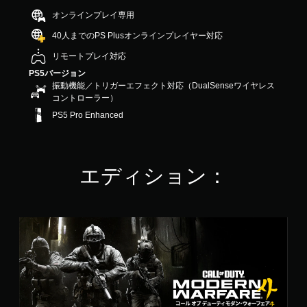
の
オンラインプレイ専用
3
.
40人までのPS Plusオンラインプレイヤー対応
9
リモートプレイ対応
1
で
PS5バージョン
す
振動機能／トリガーエフェクト対応（DualSenseワイヤレス
コントローラー）
PS5 Pro Enhanced
エディション：
M
W
4
ス
タ
ン
ダ