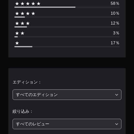
58％
数
10％
は
12％
7
3％
0
17％
5
5
0
6
エディション：
、
すべてのエディション
平
絞り込み：
均
すべてのレビュー
評