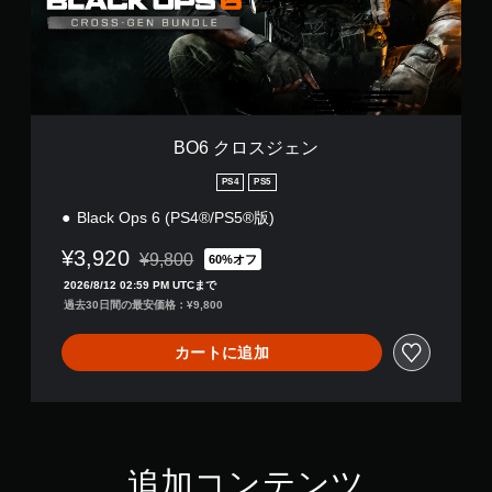
ジ
ェ
ン
BO6 クロスジェン
PS4
PS5
Black Ops 6 (PS4®/PS5®版)
¥3,920
¥9,800
60%オフ
通常価格¥9,800より値引き
2026/8/12 02:59 PM UTCまで
過去30日間の最安価格：¥9,800
カートに追加
追加コンテンツ