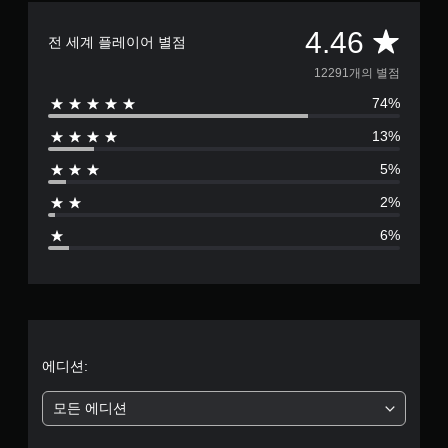
총
4.46
전 세계 플레이어 별점
1
12291개의 별점
74%
2
13%
2
5%
9
2%
1
6%
별
점
으
로
에디션:
부
모든 에디션
터