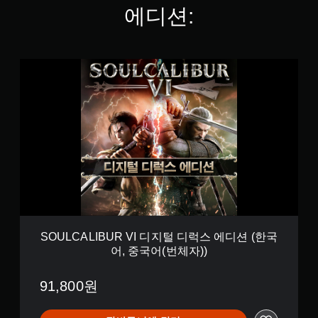
에디션:
4
6
개
별
S
O
U
L
C
A
L
I
B
U
R
V
I
SOULCALIBUR VI 디지털 디럭스 에디션 (한국
디
어, 중국어(번체자))
지
털
디
91,800원
럭
스