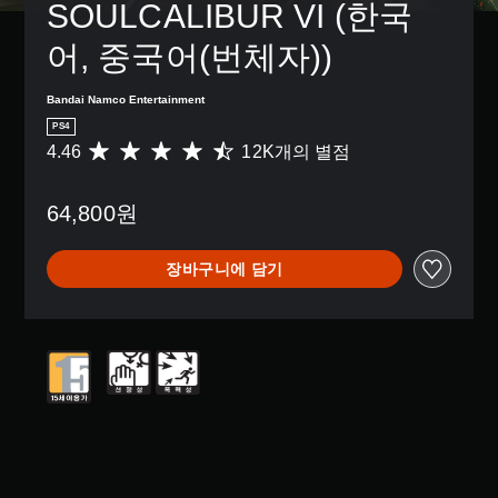
SOULCALIBUR VI (한국
어, 중국어(번체자))
Bandai Namco Entertainment
PS4
4.46
12K개의 별점
총
1
2
64,800원
K
별
점
장바구니에 담기
으
로
부
터
5
개
별
중
평
균
4
.