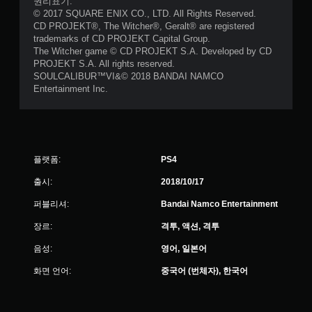
권리표기:
© 2017 SQUARE ENIX CO., LTD. All Rights Reserved.
CD PROJEKT®, The Witcher®, Geralt® are registered
trademarks of CD PROJEKT Capital Group.
The Witcher game © CD PROJEKT S.A. Developed by CD
PROJEKT S.A. All rights reserved.
SOULCALIBUR™VI&© 2018 BANDAI NAMCO
Entertainment Inc.
플랫폼:
PS4
출시:
2018/10/17
퍼블리셔:
Bandai Namco Entertainment
장르:
격투, 액션, 격투
음성:
영어, 일본어
화면 언어:
중국어 (번체자), 한국어