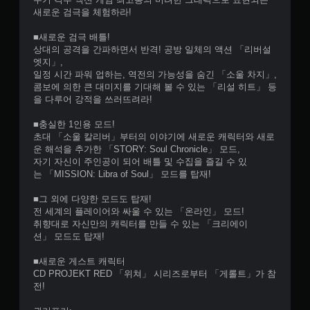
새로운 검극을 체험하라!
■새로운 검극 배틀!
상대의 공격을 간파하면서 반격! 공방 일체의 액션 「리버설
엣지」,
일정 시간 파워 업하는, 역전의 가능성을 숨긴 「소울 차지」,
콤보에 의한 큰 대미지를 기대해 볼 수 있는 「리설 히트」 등
을 다루어 강적을 쓰러뜨려라!
■충실한 1인용 모드!
초대 「소울 칼리버」부터의 이야기에 새로운 캐릭터와 새로
운 해석을 추가한 「STORY: Soul Chronicle」 모드,
자기 자신이 주인공이 되어 배틀 및 수집을 즐길 수 있
는 「MISSION: Libra of Soul」 모드를 탑재!
■그 외에 다양한 모드도 탑재!
전 세계의 플레이어와 싸울 수 있는 「온라인」 모드!
취향대로 자신만의 캐릭터를 만들 수 있는 「크리에이
션」 모드도 탑재!
■새로운 게스트 캐릭터
CD PROJEKT RED 「위쳐」 시리즈로부터 「게롤트」가 참
전!