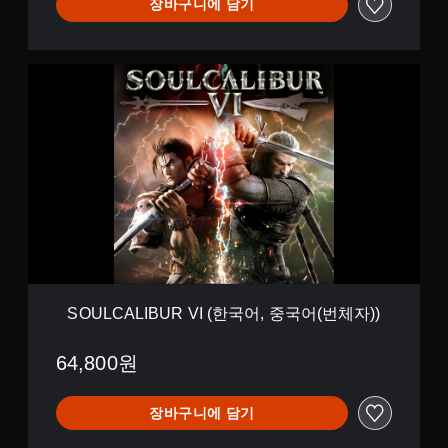
에
장바구니에 담기
디
션
(
S
한
O
국
U
어
L
,
C
중
A
국
L
어
I
(
B
번
U
체
R
자
V
)
I
)
(
SOULCALIBUR VI (한국어, 중국어(번체자))
한
국
64,800원
어
,
중
장바구니에 담기
국
어