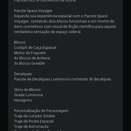
Pacotes DLC e cosméticos de sobra!
m
Pacote Space Voyager
u
Expanda sua experiência espacial com o Pacote Space
Voyager, contendo dois blocos funcionais e um monte de
m
itens cosméticos com visual de ficção científica para aquela
verdadeira sensação de espaço sideral.
t
Blocos
o
Cockpit de Caça Espacial
Motor de Foguete
t
4x Blocos de Antena
3x Blocos Greeble
a
Decalques
l
Pacote de Decalques Luminosos contendo 18 decalques
d
Skins de Blocos
Grade Luminosa
e
Hexágono
4
Personalização de Personagem
Traje de Lutador Estelar
Traje de Pirata Espacial
6
Traje de Astronauta