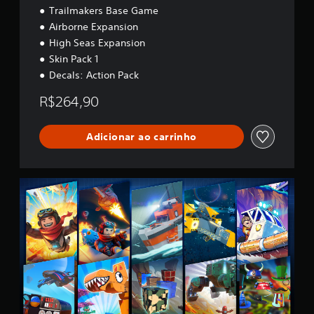
Trailmakers Base Game
Airborne Expansion
High Seas Expansion
Skin Pack 1
Decals: Action Pack
R$264,90
Adicionar ao carrinho
U
l
t
i
m
a
t
e
E
d
i