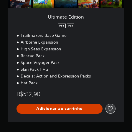
t
i
o
Ultimate Edition
n
PS4
PS5
Trailmakers Base Game
Airborne Expansion
High Seas Expansion
Rescue Pack
Space Voyager Pack
Skin Pack 1 + 2
Decals: Action and Expression Packs
Hat Pack
R$512,90
Adicionar ao carrinho