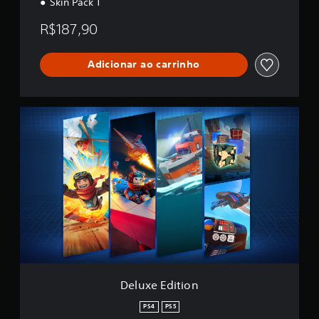
Skin Pack 1
R$187,90
Adicionar ao carrinho
D
e
l
u
x
e
E
d
i
t
i
o
n
Deluxe Edition
PS4
PS5