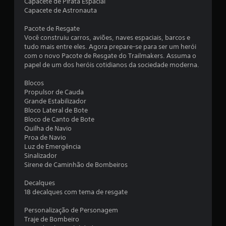
Capacete de Pirata Espacial
6
Capacete de Astronauta
1
Pacote de Resgate
Você construiu carros, aviões, naves espaciais, barcos e
c
tudo mais entre eles. Agora prepare-se para ser um herói
com o novo Pacote de Resgate do Trailmakers. Assuma o
l
papel de um dos heróis cotidianos da sociedade moderna.
a
Blocos
Propulsor de Cauda
s
Grande Estabilizador
Bloco Lateral de Bote
s
Bloco de Canto de Bote
Quilha de Navio
i
Proa de Navio
Luz de Emergência
f
Sinalizador
Sirene de Caminhão de Bombeiros
i
Decalques
c
18 decalques com tema de resgate
a
Personalização de Personagem
Traje de Bombeiro