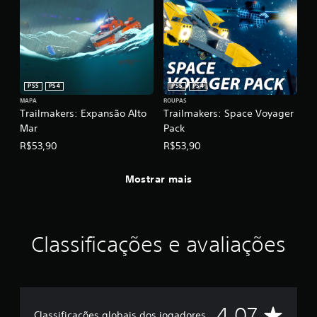
PS5
PS4
PS5
PS4
MAPA
ROUPAS
Trailmakers: Expansão Alto
Trailmakers: Space Voyager
Mar
Pack
R$53,90
R$53,90
Mostrar mais
Classificações e avaliações
D
4.07
Classificações globais dos jogadores