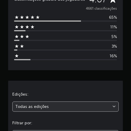
e
4661 classificações
65%
5
11%
e
5%
s
3%
t
16%
r
e
l
a
Edições:
s
Todas as edições
,
Filtrar por:
a