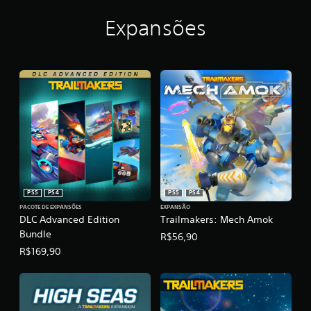
Expansões
PS5
PS4
PS5
PS4
PACOTE DE EXPANSÕES
EXPANSÃO
DLC Advanced Edition
Trailmakers: Mech Amok
Bundle
R$56,90
R$169,90