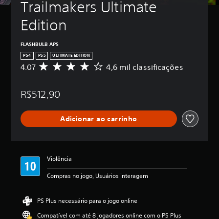
Trailmakers Ultimate 
Edition
FLASHBULB APS
PS4
PS5
ULTIMATE EDITION
4.07
4,6 mil classificações
D
e
5
R$512,90
e
s
t
Adicionar ao carrinho
r
e
l
a
s
Violência
,
a
Compras no jogo, Usuários interagem
c
l
a
PS Plus necessário para o jogo online
s
Compatível com até 8 jogadores online com o PS Plus
s