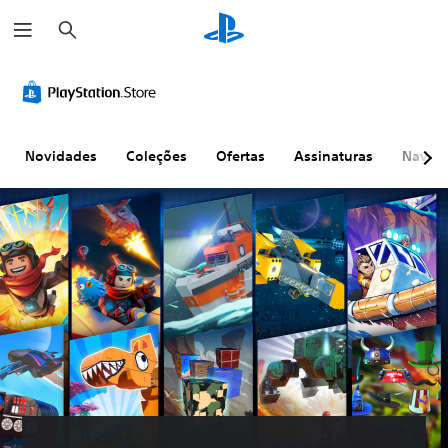
P
e
s
q
u
i
s
a
r
Novidades
Coleções
Ofertas
Assinaturas
Naveg