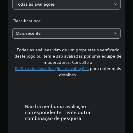
Todas as avaliações
c
l
Classificar por:
a
Mais recente
s
Todas as análises vêm de um proprietário verificado
s
deste jogo ou item e são avaliadas por uma equipe de
i
moderadores. Consulte a
Política de classificações e avaliações
para obter mais
f
detalhes.
i
c
a
Não há nenhuma avaliação
correspondente. Tente outra
ç
combinação de pesquisa.
ã