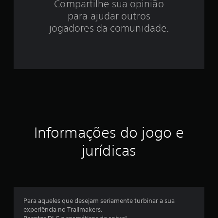
Compartilhe sua opinião
.
para ajudar outros
0
jogadores da comunidade.
7
e
s
t
r
Informações do jogo e
e
jurídicas
l
a
s
Para aqueles que desejam seriamente turbinar a sua
e
experiência no Trailmakers.