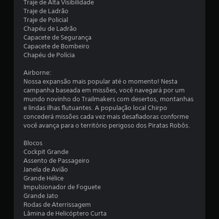
ç
Traje de Alta Visibilidade
Traje de Ladrão
õ
Traje de Policial
Chapéu de Ladrão
e
Capacete de Segurança
Capacete de Bombeiro
s
Chapéu de Polícia
Airborne:
Nossa expansão mais popular até o momento! Nesta
campanha baseada em missões, você navegará por um
mundo novinho do Trailmakers com desertos, montanhas
e lindas ilhas flutuantes. A população local Chirpo
concederá missões cada vez mais desafiadoras conforme
você avança para o território perigoso dos Piratas Robôs.
Blocos
Cockpit Grande
Assento de Passageiro
Janela de Avião
Grande Hélice
Impulsionador de Foguete
Grande Jato
Rodas de Aterrissagem
Lâmina de Helicóptero Curta