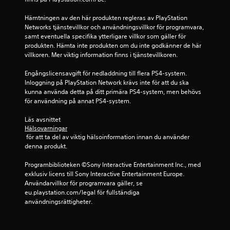
e
Hämtningen av den här produkten regleras av PlayStation 
m
Networks tjänstevillkor och användningsvillkor för programvara, 
samt eventuella specifika ytterligare villkor som gäller för 
b
produkten. Hämta inte produkten om du inte godkänner de här 
villkoren. Mer viktig information finns i tjänstevillkoren.
a
Engångslicensavgift för nedladdning till flera PS4-system. 
s
Inloggning på PlayStation Network krävs inte för att du ska 
kunna använda detta på ditt primära PS4-system, men behövs 
e
för användning på annat PS4-system.
r
Läs avsnittet 
Hälsovarningar
a
 för att ta del av viktig hälsoinformation innan du använder 
denna produkt.
t
Programbiblioteken ©Sony Interactive Entertainment Inc., med 
p
exklusiv licens till Sony Interactive Entertainment Europe. 
Användarvillkor för programvara gäller, se 
å
eu.playstation.com/legal för fullständiga 
användningsrättigheter.
3