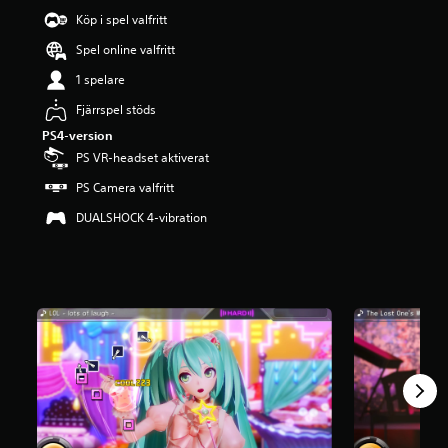
g
Köp i spel valfritt
p
Spel online valfritt
å
4
1 spelare
.
6
Fjärrspel stöds
4
PS4-version
s
PS VR-headset aktiverat
t
j
PS Camera valfritt
ä
r
DUALSHOCK 4-vibration
n
o
r
a
v
f
e
m
b
a
s
e
r