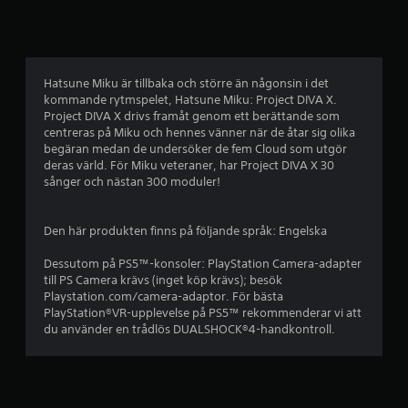
g
t
b
Hatsune Miku är tillbaka och större än någonsin i det
kommande rytmspelet, Hatsune Miku: Project DIVA X.
e
Project DIVA X drivs framåt genom ett berättande som
centreras på Miku och hennes vänner när de åtar sig olika
t
begäran medan de undersöker de fem Cloud som utgör
deras värld. För Miku veteraner, har Project DIVA X 30
y
sånger och nästan 300 moduler!
g
Den här produkten finns på följande språk: Engelska
p
Dessutom på PS5™-konsoler: PlayStation Camera-adapter
å
till PS Camera krävs (inget köp krävs); besök
Playstation.com/camera-adaptor. För bästa
4
PlayStation®VR-upplevelse på PS5™ rekommenderar vi att
du använder en trådlös DUALSHOCK®4-handkontroll.
.
6