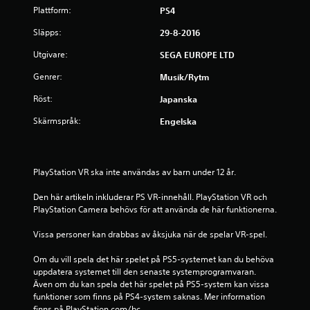
4
Plattform:
PS4
s
Släpps:
29-8-2016
t
Utgivare:
SEGA EUROPE LTD
Genrer:
Musik/rytm
j
Röst:
Japanska
ä
Skärmspråk:
Engelska
r
n
PlayStation VR ska inte användas av barn under 12 år.
o
Den här artikeln inkluderar PS VR-innehåll. PlayStation VR och 
r
PlayStation Camera behövs för att använda de här funktionerna.
a
Vissa personer kan drabbas av åksjuka när de spelar VR-spel.
v
Om du vill spela det här spelet på PS5-systemet kan du behöva 
uppdatera systemet till den senaste systemprogramvaran. 
Även om du kan spela det här spelet på PS5-system kan vissa 
f
funktioner som finns på PS4-system saknas. Mer information 
finns på PlayStation.com/bc.