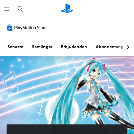
S
ö
k
Senaste
Samlingar
Erbjudanden
Abonnemang