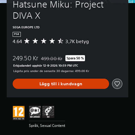
Hatsune Miku: Project 
DIVA X
SEGA EUROPE LTD
PS4
4.64
3,7K betyg
G
e
n
249.50 Kr
o
499.00 Kr
Spara 50 %
Nedsatt från ursprungspriset på 499.00 Kr
m
Erbjudandet upphör 12-8-2026 10:59 PM UTC
s
Lägsta pris under de senaste 30 dagarna: 499.00 Kr
n
i
Lägg till i kundvagn
t
t
l
i
g
t
b
e
Språk, Sexual Content
t
y