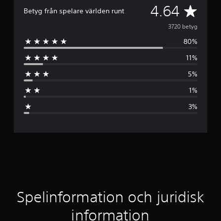
G
4.64
Betyg från spelare världen runt
e
3720 betyg
80%
n
11%
o
5%
m
1%
s
3%
n
i
t
t
l
Spelinformation och juridisk
i
information