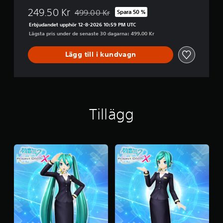
j
e
249.50 Kr
499.00 Kr
Spara 50 %
Nedsatt från ursprungspriset på 499.00 Kr
c
Erbjudandet upphör 12-8-2026 10:59 PM UTC
t
Lägsta pris under de senaste 30 dagarna: 499.00 Kr
D
I
Lägg till i kundvagn
V
A
X
Tillägg