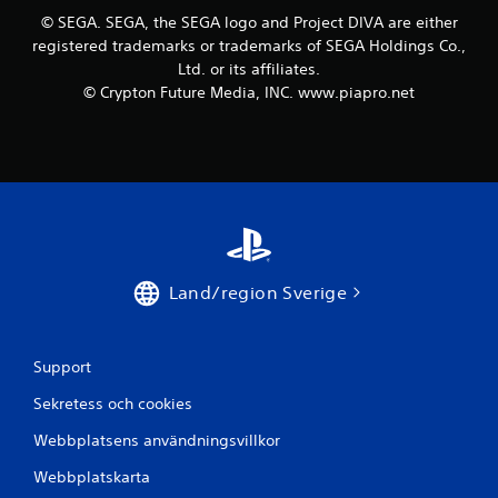
7
© SEGA. SEGA, the SEGA logo and Project DIVA are either
2
registered trademarks or trademarks of SEGA Holdings Co.,
Ltd. or its affiliates.
0
© Crypton Future Media, INC. www.piapro.net
b
e
t
y
g
Land/region Sverige
Support
Sekretess och cookies
Webbplatsens användningsvillkor
Webbplatskarta