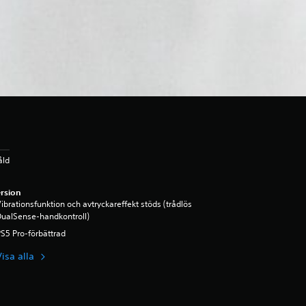
åld
rsion
ibrationsfunktion och avtryckareffekt stöds (trådlös
ualSense-handkontroll)
S5 Pro-förbättrad
Visa alla