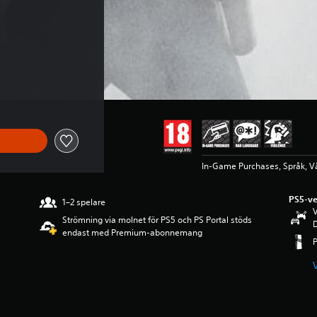
på 769.00 Kr
In-Game Purchases, Språk, V
PS5-ve
1–2 spelare
V
Strömning via molnet för PS5 och PS Portal stöds
D
endast med Premium-abonnemang
P