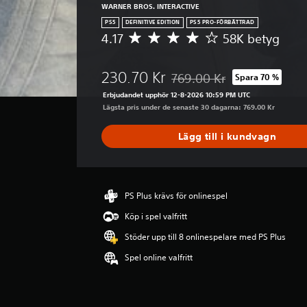
l
m
WARNER BROS. INTERACTIVE
l
e
PS5
DEFINITIVE EDITION
PS5 PRO-FÖRBÄTTRAD
t
d
4.17
58K betyg
G
r
o
e
u
m
n
n
m
230.70 Kr
769.00 Kr
Spara 70 %
o
Nedsatt från ursprungspriset 
t
a
m
Erbjudandet upphör 12-8-2026 10:59 PM UTC
d
p
s
Lägsta pris under de senaste 30 dagarna: 769.00 Kr
i
p
n
g
n
i
Lägg till i kundvagn
.
i
t
n
t
g
l
e
i
n
g
PS Plus krävs för onlinespel
.
t
Köp i spel valfritt
b
e
Stöder upp till 8 onlinespelare med PS Plus
t
Spel online valfritt
y
g
p
å