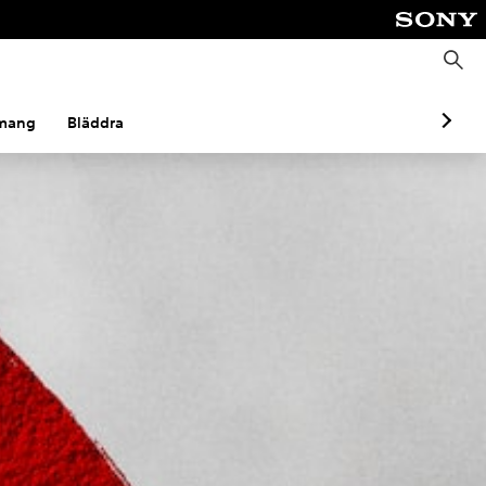
S
ö
k
mang
Bläddra