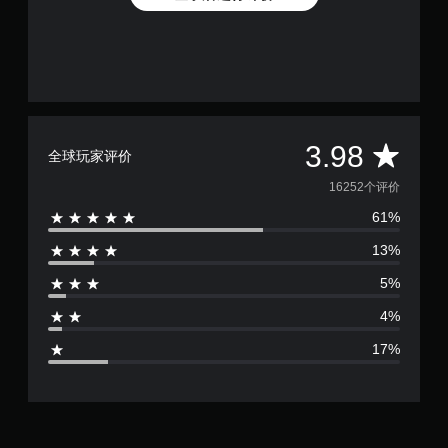
平
3.98
全球玩家评价
均
16252个评价
61%
评
13%
价
5%
3
4%
.
17%
9
8