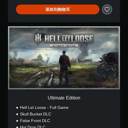
简
体
添加到购物车
中
文
,
U
繁
l
体
t
中
i
文
m
,
a
英
t
语
e
)
E
d
i
t
i
o
Ultimate Edition
n
Hell Let Loose - Full Game
Skull Bucket DLC
False Front DLC
Hot Drop DLC