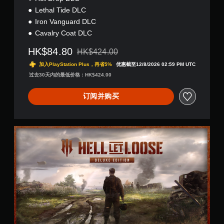
Lethal Tide DLC
Iron Vanguard DLC
Cavalry Coat DLC
HK$84.80
HK$424.00
从原价HK$424.00折扣优惠
加入PlayStation Plus，再省5%
优惠截至12/8/2026 02:59 PM UTC
过去30天内的最低价格：HK$424.00
订阅并购买
D
e
l
u
x
e
E
d
i
t
i