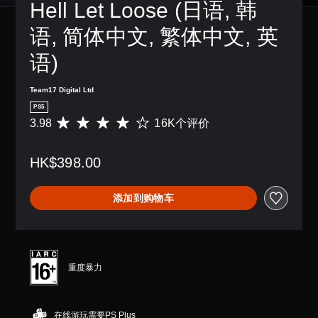
Hell Let Loose (日语, 韩
语, 简体中文, 繁体中文, 英
语)
Team17 Digital Ltd
PS5
3.98
16K个评价
平
均
评
HK$398.00
价
3
.
添加到购物车
9
8
颗
星
（
满
重度暴力
分
5
颗
在线游玩需要PS Plus
星