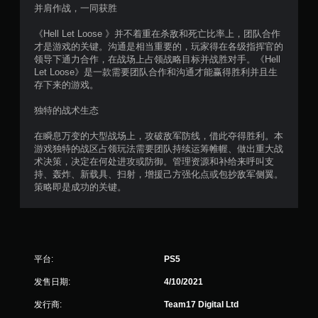
并肩作战，一同获胜
《Hell Let Loose 》并不着重在杀敌和死亡比率上，团队合作
才是游戏的关键。沟通是相当重要的，玩家得在各级指挥官的
领导下通力合作，在战场上占领战略目标并战胜对手。《Hell
Let Loose》是一款需要团队合作和沟通才能赢得胜利并且生
存下来的游戏。
独特的战术生态
在瞬息万变的大型战场上，攻破敌军防线，借此夺得胜利。本
游戏独特的战区占领玩法需要团队持续运筹帷幄、做出重大战
术决策，决定在何处进攻或防御。管理资源和补给来呼叫支
持、轰炸、新载具、扫射，增援己方强化点或包抄敌军侧翼。
策略即是成功的关键。
平台:
PS5
发售日期:
4/10/2021
发行商:
Team17 Digital Ltd