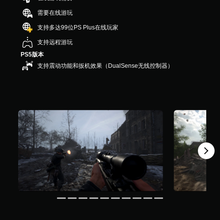
，
需要在线游玩
1
6
支持多达99位PS Plus在线玩家
K
支持远程游玩
个
评
PS5版本
价
支持震动功能和扳机效果（DualSense无线控制器）
）