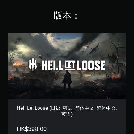
版本：
H
e
l
l
L
e
t
L
o
o
s
e
(
日
Hell Let Loose (日语, 韩语, 简体中文, 繁体中文,
语
英语)
,
韩
语
HK$398.00
,