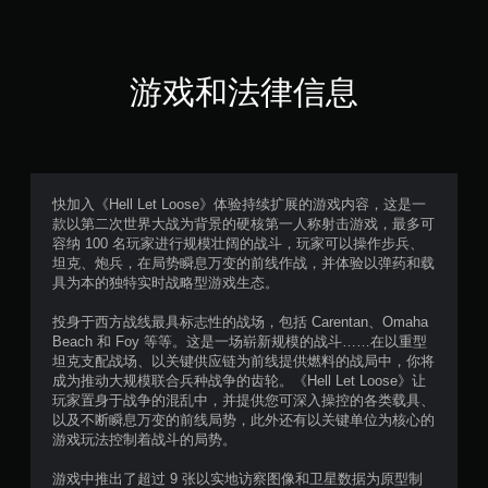
颗
星
（
游戏和法律信息
满
分
5
快加入《Hell Let Loose》体验持续扩展的游戏内容，这是一
款以第二次世界大战为背景的硬核第一人称射击游戏，最多可
颗
容纳 100 名玩家进行规模壮阔的战斗，玩家可以操作步兵、
坦克、炮兵，在局势瞬息万变的前线作战，并体验以弹药和载
星
具为本的独特实时战略型游戏生态。
，
投身于西方战线最具标志性的战场，包括 Carentan、Omaha
Beach 和 Foy 等等。这是一场崭新规模的战斗……在以重型
1
坦克支配战场、以关键供应链为前线提供燃料的战局中，你将
成为推动大规模联合兵种战争的齿轮。《Hell Let Loose》让
6
玩家置身于战争的混乱中，并提供您可深入操控的各类载具、
以及不断瞬息万变的前线局势，此外还有以关键单位为核心的
2
游戏玩法控制着战斗的局势。
5
游戏中推出了超过 9 张以实地访察图像和卫星数据为原型制