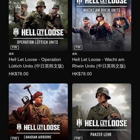
PS5
PS5
服装
服装
Hell Let Loose - Operation
Hell Let Loose - Wacht am
Lüttich Units (中日英韩文版)
Rhein Units (中日英韩文版)
HK$78.00
HK$78.00
PS5
PS5