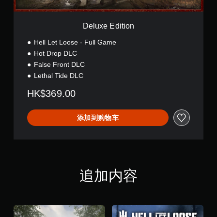
o
n
Deluxe Edition
Hell Let Loose - Full Game
Hot Drop DLC
False Front DLC
Lethal Tide DLC
HK$369.00
添加到购物车
追加内容