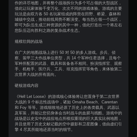
作的详尽地图，并将整个战场拆分为多个可占领的大型战区，
2
借此让玩家体验千变万化、次次不同的游戏体验。游戏的主要
玩法是由双方各 50 名玩家组成的阵营在田野、桥梁、森林和
个
城镇中交战，推动前线局势不断演变。每当您占领一个战区，
即可为队伍生成三种资源的其中一种，借此打造出一个将左右
您队伍迈向胜利之路的复杂战术生态。
评
规模壮阔的战场
价
在广大的地图战场上进行 50 对 50 的多人游戏。步兵、侦
）
察、装甲三大作战单位类型，共 14 个军种任君选择，且每个
军种所配置的武器、载具和装备各不相同。扮演指挥官、观察
手、机枪手、医疗兵、工兵、坦克指挥官等角色，来体验第二
次世界大战的所有面向。
硬核游戏内容
《Hell Let Loose》的游戏核心体验将让您置身于第二次世界
大战的 9 个标志性战场中，诸如 Omaha Beach、Carentan
和 Foy 等等。游戏细致地还原了历史上的各类载具、武器以
及军装，并能让您切身体会当时战斗的血腥与残酷。游戏中的
战场是以史实中的战役地点所模拟重现的巨大真实比例地图，
并且使用了历史文献记载的空中摄影和卫星图像，借由虚幻引
擎 4 尽其所能地还原当时的细节。