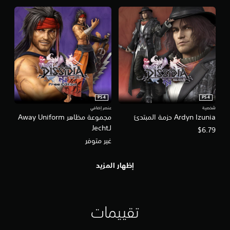
PS4
PS4
شخصية
عنصر إضافي
Ardyn Izunia حزمة المبتدئ
مجموعة مظاهر Away Uniform
لـJecht
$6.79
غير متوفر
إظهار المزيد
تقييمات