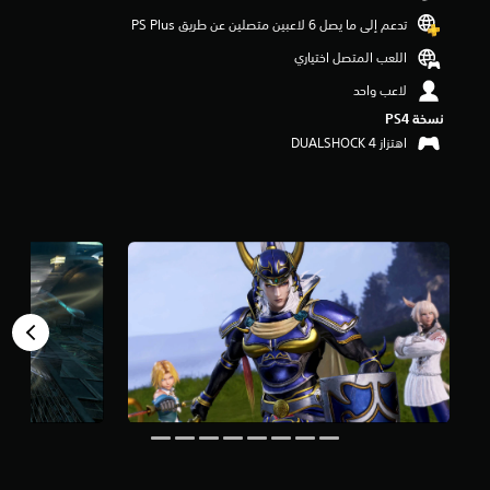
و
تدعم إلى ما يصل 6 لاعبين متصلين عن طريق PS Plus‏
م
م
اللعب المتصل اختياري
ن
لاعب واحد
5
ن
نسخة PS4‏
ج
اهتزاز DUALSHOCK 4‏
و
م
م
ن
إ
ج
م
ا
ل
ي
1
8
أ
ل
ف
م
ن