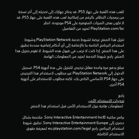
م
ن
للعب هذه اللعبة على جهاز PS5، قد يحتاج جهازك إلى تحديثه إلى آخر نسخة 
من برمجيات النظام. بالرغم من إمكانية لعب هذه اللعبة على جهاز PS5، قد 
إ
لا تكون بعض الميزات المتوفرة على PS4 موجودة. انظر 
‎PlayStation.com/bc لمزيد من التفاصيل.
ج
تنزيل هذا المنتج عرضة لشروط خدمة PlayStation Network وشروط 
م
استخدام البرنامج الخاصة بنا بالإضافة إلى أي أحكام إضافية محددة تطبق 
على هذا المنتج. إذا كنت لا ترغب في قبول هذه الشروط، لا تقوم بتنزيل هذا 
ا
المنتج. راجع شروط الخدمة لمزيد من المعلومات الهامة.
ل
مبلغ يدفع مرة واحدة مقابل ترخيص للتنزيل على عدة أجهزة PS4. تسجيل 
الدخول إلى PlayStation Network غير مطلوب لاستخدام هذا الترخيص 
ي
على جهاز PS4 الأساسي الخاص بك، لكنه مطلوب للاستخدام على أجهزة 
PS4 أخرى.
1
راجع 
تحذيرات الاستخدام الآمن
8
 لمعلومات هامة حول الاستخدام الآمن قبل استخدام هذا المنتج.
7
برامج مكتبة ©Sony Interactive Entertainment Inc. ملخصة بشكل 
حصري إلى Sony Interactive Entertainment Europe. تطبق شروط 
5
استخدام البرنامج، راجع eu.playstation.com/legal لمعرفة حقوق 
الاستخدام الكاملة.
6