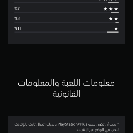
س
ط
ا
ل
ت
ق
ي
ي
معلومات اللعبة والمعلومات
م
القانونية
4
.
2
* يجب أن تكون عضو PlayStation®Plus ولديك اتصال ثابت بالإنترنت
للعب في الوضع عبر الإنترنت.