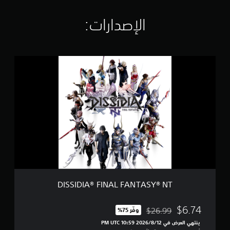
ا
ل
الإصدارات:‏
ت
ق
ي
ي
D
م
I
ا
S
ت
S
I
D
I
A
®
F
I
N
A
L
DISSIDIA® FINAL FANTASY® NT
F
A
N
$6.74
$26.99
وفّر 75%‏
مخصوم من السعر الأصلي البالغ $26.99‏
T
ينتهي العرض في 12‏/8‏/2026 10:59 PM UTC‏
A