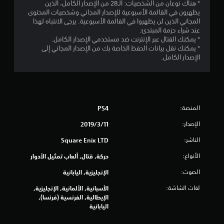
2
* هناك نوعان من الشخصيات: الـ28 من الإصدار الكامل، الذين
يظهرون في القائمة الأسبوعية للإصدار المجاني وشخصيات المحتوى
ن
المجاني الذين لن يظهروا في القائمة الأسبوعية. يرجى الانتباه لهذا
عند شراء حزمة المبتدئ.
ج
* يمكنك القتال عبر الإنترنت ضد مستخدمي الإصدار الكامل.
* يمكنك نقل بيانات الحفظ الخاصة بك من الإصدار المجاني إلى
و
الإصدار الكامل.
م
م
المنصة:
PS4
ن
الإصدار:
11‏/3‏/2019
5
الناشر:
Square Enix LTD
ن
الأنواع:
حركة, قتال, ألعاب تمثيل الأدوار
ج
الصوت:
الإنجليزية, اليابانية
و
لغات الشاشة:
الأسبانية, الألمانية, الإنجليزية,
الإيطالية, الفرنسية (فرنسا),
م
اليابانية