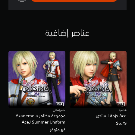
Y
Y
®
®
N
N
T
T
F
r
عناصر إضافية
e
e
E
d
i
t
i
o
n
PS4
PS4
شخصية
عنصر إضافي
Ace حزمة المبتدئ
مجموعة مظاهر Akademeia
Summer Uniform لـAce
$6.79
غير متوفر