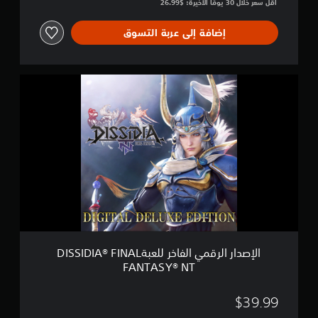
أقل سعر خلال 30 يومًا الأخيرة: $26.99‏
S
Y
إضافة إلى عربة التسوق
®
N
T
ا
ل
إ
ص
د
ا
ر
ا
ل
ر
ق
م
ي
ا
الإصدار الرقمي الفاخر للعبةDISSIDIA® FINAL
ل
FANTASY® NT
ف
ا
خ
$39.99
ر