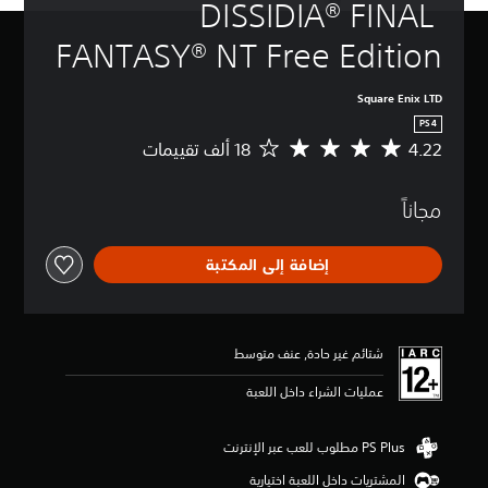
DISSIDIA® FINAL 
FANTASY® NT Free Edition
Square Enix LTD
PS4
4.22
م
ت
و
مجاناً
س
ط
ا
إضافة إلى المكتبة
ل
ت
ق
ي
ي
شتائم غير حادة, عنف متوسط
م
4
عمليات الشراء داخل اللعبة
.
2
2
ن
المشتريات داخل اللعبة اختيارية
ج