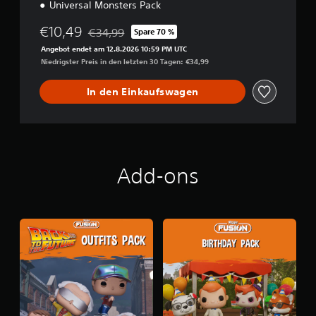
i
Universal Monsters Pack
o
€10,49
n
€34,99
Spare 70 %
Preisnachlass gegenüber dem Originalpreis von 
B
Angebot endet am 12.8.2026 10:59 PM UTC
u
Niedrigster Preis in den letzten 30 Tagen: €34,99
n
d
In den Einkaufswagen
l
e
Add-ons