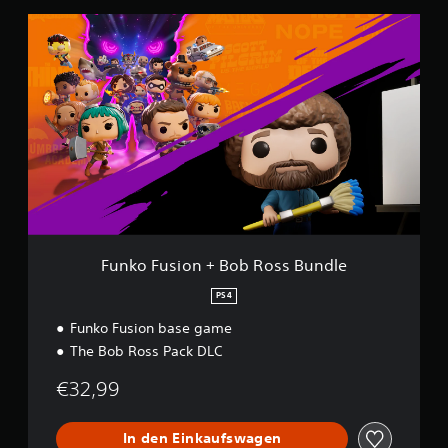
F
u
n
k
o
F
u
s
i
o
n
+
B
o
Funko Fusion + Bob Ross Bundle
b
R
PS4
o
Funko Fusion base game
s
s
The Bob Ross Pack DLC
B
u
€32,99
n
d
l
In den Einkaufswagen