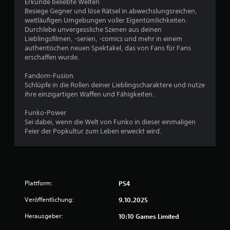
Erkunde beliebte Welten
4
Besiege Gegner und löse Rätsel in abwechslungsreichen,
weitläufigen Umgebungen voller Eigentümlichkeiten.
7
Durchlebe unvergessliche Szenen aus deinen
Lieblingsfilmen, -serien, -comics und mehr in einem
authentischen neuen Spektakel, das von Fans für Fans
erschaffen wurde.
B
Fandom-Fusion
e
Schlüpfe in die Rollen deiner Lieblingscharaktere und nutze
ihre einzigartigen Waffen und Fähigkeiten.
w
Funko-Power
Sei dabei, wenn die Welt von Funko in dieser einmaligen
e
Feier der Popkultur zum Leben erweckt wird.
r
t
u
Plattform:
PS4
n
Veröffentlichung:
9.10.2025
Herausgeber:
10:10 Games Limited
g