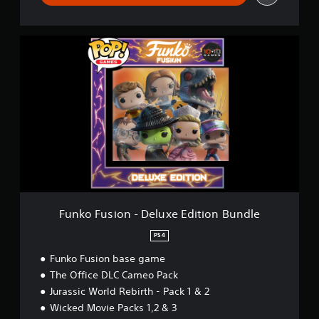
e
F
u
n
k
o
F
u
s
i
o
n
-
D
e
Funko Fusion - Deluxe Edition Bundle
l
u
PS4
x
Funko Fusion base game
e
E
The Office DLC Cameo Pack
d
Jurassic World Rebirth - Pack 1 & 2
i
Wicked Movie Packs 1,2 & 3
t