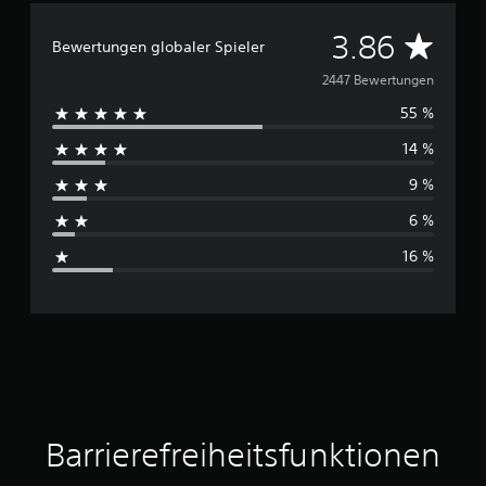
D
3.86
Bewertungen globaler Spieler
u
2447 Bewertungen
55 %
r
14 %
c
9 %
h
6 %
s
16 %
c
h
n
i
t
Barrierefreiheitsfunktionen
t