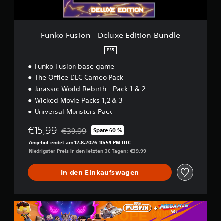
n
-
D
e
Funko Fusion - Deluxe Edition Bundle
l
u
PS5
x
Funko Fusion base game
e
E
The Office DLC Cameo Pack
d
Jurassic World Rebirth - Pack 1 & 2
i
Wicked Movie Packs 1,2 & 3
t
i
Universal Monsters Pack
o
€15,99
n
€39,99
Spare 60 %
Preisnachlass gegenüber dem Originalpreis von 
B
Angebot endet am 12.8.2026 10:59 PM UTC
u
Niedrigster Preis in den letzten 30 Tagen: €39,99
n
d
In den Einkaufswagen
l
e
F
u