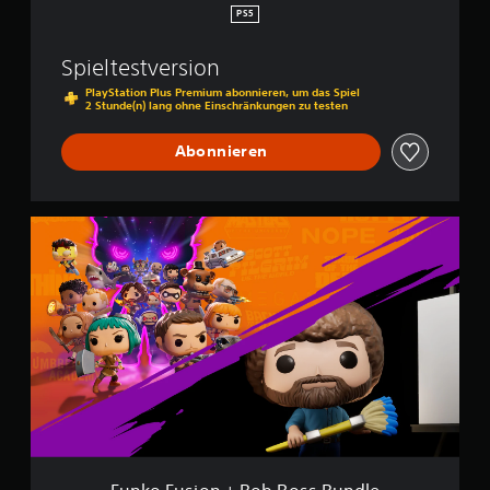
PS5
l
e
g
Spieltestversion
u
PlayStation Plus Premium abonnieren, um das Spiel
n
2 Stunde(n) lang ohne Einschränkungen zu testen
g
e
Abonnieren
n
n
u
t
F
z
u
e
n
n
k
.
o
F
u
s
i
o
n
+
B
o