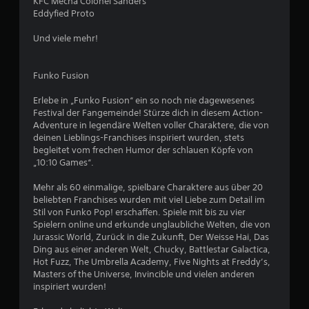
KFC Mecha Colonel Sanders
Eddyfied Proto
S
Und viele mehr!
t
e
Funko Fusion
r
Erlebe in „Funko Fusion“ ein so noch nie dagewesenes
Festival der Fangemeinde! Stürze dich in diesem Action-
n
Adventure in legendäre Welten voller Charaktere, die von
deinen Lieblings-Franchises inspiriert wurden, stets
e
begleitet vom frechen Humor der schlauen Köpfe von
„10:10 Games“.
n
Mehr als 60 einmalige, spielbare Charaktere aus über 20
a
beliebten Franchises wurden mit viel Liebe zum Detail im
Stil von Funko Pop! erschaffen. Spiele mit bis zu vier
u
Spielern online und erkunde unglaubliche Welten, die von
Jurassic World, Zurück in die Zukunft, Der Weisse Hai, Das
s
Ding aus einer anderen Welt, Chucky, Battlestar Galactica,
Hot Fuzz, The Umbrella Academy, Five Nights at Freddy’s,
2
Masters of the Universe, Invincible und vielen anderen
inspiriert wurden!
4