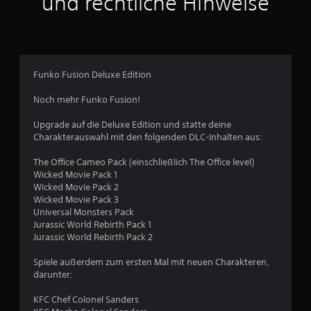
und rechtliche Hinweise
n
g
:
Funko Fusion Deluxe Edition
3
Noch mehr Funko Fusion!
.
Upgrade auf die Deluxe Edition und statte deine
Charakterauswahl mit den folgenden DLC-Inhalten aus:
8
The Office Cameo Pack (einschließlich The Office level)
6
Wicked Movie Pack 1
Wicked Movie Pack 2
v
Wicked Movie Pack 3
Universal Monsters Pack
o
Jurassic World Rebirth Pack 1
Jurassic World Rebirth Pack 2
n
Spiele außerdem zum ersten Mal mit neuen Charakteren,
5
darunter:
KFC Chef Colonel Sanders