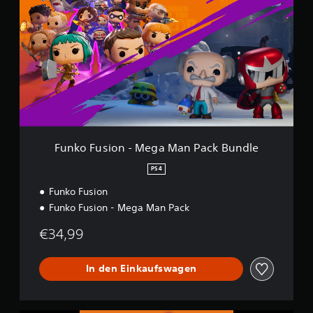
n
k
o
F
u
s
i
o
n
-
M
e
Funko Fusion - Mega Man Pack Bundle
g
a
PS4
M
Funko Fusion
a
n
Funko Fusion - Mega Man Pack
P
a
€34,99
c
k
B
In den Einkaufswagen
u
n
d