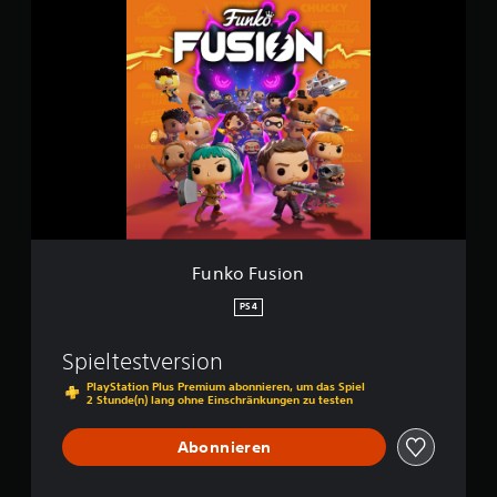
F
l
u
e
n
k
o
F
u
s
i
o
n
Funko Fusion
PS4
Spieltestversion
PlayStation Plus Premium abonnieren, um das Spiel
2 Stunde(n) lang ohne Einschränkungen zu testen
Abonnieren