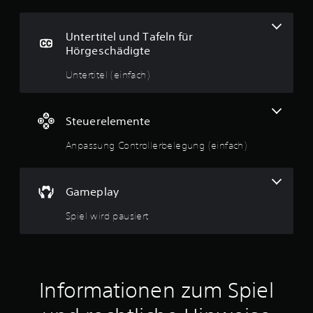
l
Untertitel und Tafeln für
i
Hörgeschädigte
c
Untertitel (einfach)
h
Steuerelemente
e
Anpassung Controllerbelegung (einfach)
B
e
Gameplay
w
Spiel wird pausiert
e
r
t
Informationen zum Spiel
u