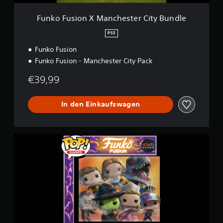
M
a
Funko Fusion X Manchester City Bundle
n
c
PS5
h
Funko Fusion
e
s
Funko Fusion - Manchester City Pack
t
e
€39,99
r
C
i
In den Einkaufswagen
t
y
B
F
u
u
n
n
d
k
l
o
e
F
u
s
i
o