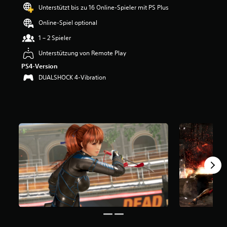
e
Unterstützt bis zu 16 Online-Spieler mit PS Plus
w
Online-Spiel optional
e
r
1 – 2 Spieler
t
u
Unterstützung von Remote Play
n
PS4-Version
g
DUALSHOCK 4-Vibration
:
4
.
1
1
v
o
n
5
S
t
e
r
n
e
n