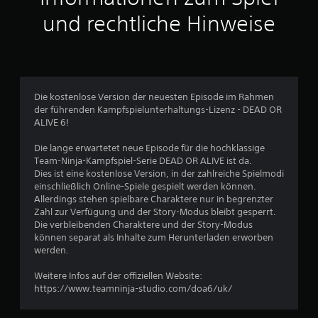
t
und rechtliche Hinweise
l
i
c
Die kostenlose Version der neuesten Episode im Rahmen
der führenden Kampfspielunterhaltungs-Lizenz - DEAD OR
h
ALIVE 6!
e
Die lange erwartetet neue Episode für die hochklassige
Team-Ninja-Kampfspiel-Serie DEAD OR ALIVE ist da.
B
Dies ist eine kostenlose Version, in der zahlreiche Spielmodi
einschließlich Online-Spiele gespielt werden können.
e
Allerdings stehen spielbare Charaktere nur in begrenzter
Zahl zur Verfügung und der Story-Modus bleibt gesperrt.
w
Die verbleibenden Charaktere und der Story-Modus
können separat als Inhalte zum Herunterladen erworben
e
werden.
r
Weitere Infos auf der offiziellen Website:
https://www.teamninja-studio.com/doa6/uk/
t