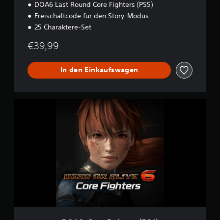
DOA6 Last Round Core Fighters (PS5)
)
Freischaltcode für den Story-Modus
25 Charaktere-Set
€39,99
In den Einkaufswagen
D
O
A
6
:
C
o
r
e
F
i
g
h
t