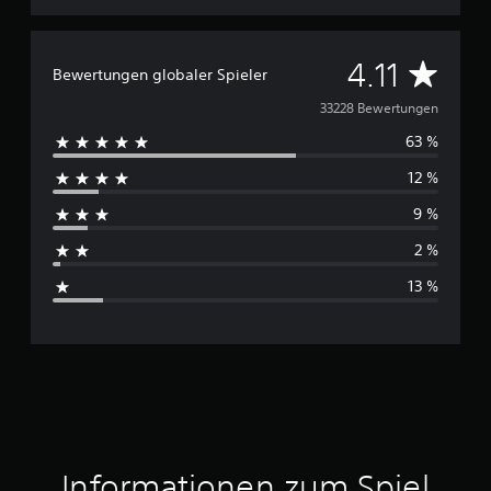
D
4.11
Bewertungen globaler Spieler
u
33228 Bewertungen
63 %
r
12 %
c
9 %
h
2 %
s
13 %
c
h
n
i
t
Informationen zum Spiel