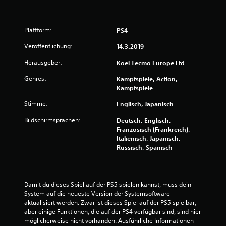
u
n
Plattform:
PS4
g
Veröffentlichung:
14.3.2019
:
Herausgeber:
Koei Tecmo Europe Ltd
Genres:
Kampfspiele, Action,
4
Kampfspiele
.
Stimme:
Englisch, Japanisch
1
Bildschirmsprachen:
Deutsch, Englisch,
Französisch (Frankreich),
1
Italienisch, Japanisch,
Russisch, Spanisch
v
o
Damit du dieses Spiel auf der PS5 spielen kannst, muss dein 
n
System auf die neueste Version der Systemsoftware 
aktualisiert werden. Zwar ist dieses Spiel auf der PS5 spielbar, 
5
aber einige Funktionen, die auf der PS4 verfügbar sind, sind hier 
möglicherweise nicht vorhanden. Ausführliche Informationen 