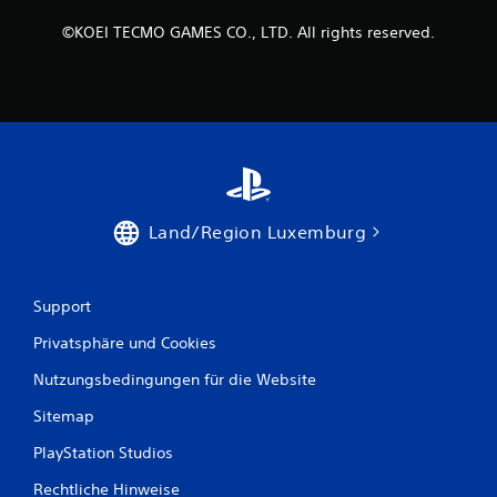
3
©KOEI TECMO GAMES CO., LTD. All rights reserved.
2
2
8
B
Land/Region Luxemburg
e
w
Support
e
Privatsphäre und Cookies
r
Nutzungsbedingungen für die Website
t
Sitemap
PlayStation Studios
u
Rechtliche Hinweise