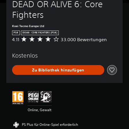
DEAD OR ALIVE 6: Core 
Fighters
Koei Tecmo Europe Ltd
PS4
DOA6: CORE FIGHTERS (PS4)
4.11
33.000 Bewertungen
D
u
r
Kostenlos
c
h
s
Zu Bibliothek hinzufügen
c
h
n
i
t
t
l
i
Online, Gewalt
c
h
e
PS Plus für Online-Spiel erforderlich
B