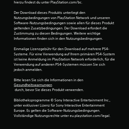
hierzu findest du unter PlayStation.com/bc.
Der Download dieses Produkts unterliegt den 
S
Nutzungsbedingungen von PlayStation Network und unseren 
Software-Nutzungsbedingungen sowie allen für dieses Produkt 
t
geltenden Zusatzbedingungen. Der Download erfordert die 
Zustimmung zu diesen Bedingungen. Weitere wichtige 
e
Informationen finden sich in den Nutzungsbedingungen.
r
Einmalige Lizenzgebühr für den Download auf mehrere PS4-
Systeme. Für eine Verwendung auf Ihrem primären PS4-System 
n
ist keine Anmeldung im PlayStation Network erforderlich, für die 
Verwendung auf anderen PS4-Systemen müssen Sie sich 
e
jedoch anmelden.
n
Bitte lesen Sie sich die Informationen in den 
Gesundheitswarnungen
a
 durch, bevor Sie dieses Produkt verwenden.
u
Bibliotheksprogramme © Sony Interactive Entertainment Inc., 
unter exklusiver Lizenz für Sony Interactive Entertainment 
s
Europe. Es gelten die Software-Nutzungsbedingungen. 
Vollständige Nutzungsrechte unter eu.playstation.com/legal.
3