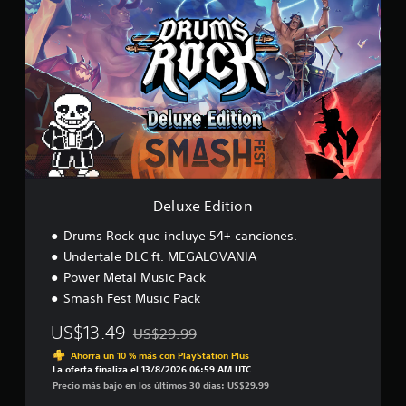
e
l
u
x
e
E
d
i
t
i
o
n
Deluxe Edition
Drums Rock que incluye 54+ canciones.
Undertale DLC ft. MEGALOVANIA
Power Metal Music Pack
Smash Fest Music Pack
US$13.49
US$29.99
Rebajado del precio original de US$29.99
Ahorra un 10 % más con PlayStation Plus
La oferta finaliza el 13/8/2026 06:59 AM UTC
Precio más bajo en los últimos 30 días: US$29.99