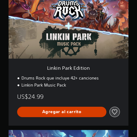
n
k
i
n
P
a
r
k
E
d
i
t
Linkin Park Edition
i
o
Drums Rock que incluye 42+ canciones
n
Linkin Park Music Pack
US$24.99
Agregar al carrito
D