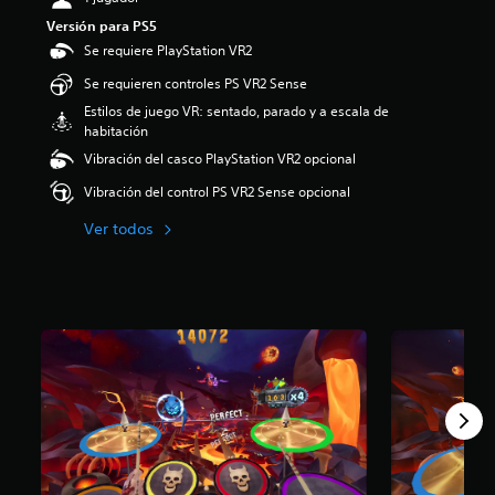
:
Versión para PS5
4
Se requiere PlayStation VR2
.
2
Se requieren controles PS VR2 Sense
5
Estilos de juego VR: sentado, parado y a escala de
e
habitación
s
t
Vibración del casco PlayStation VR2 opcional
r
Vibración del control PS VR2 Sense opcional
e
l
Ver todos
l
a
s
d
e
c
i
n
c
o
e
s
t
r