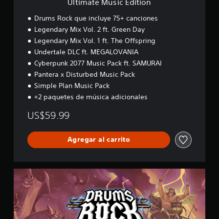
Ultimate Music Edition
d
i
Drums Rock que incluye 75+ canciones
t
Legendary Mix Vol. 2 ft. Green Day
i
Legendary Mix Vol. 1 ft. The Offspring
o
n
Undertale DLC ft. MEGALOVANIA
Cyberpunk 2077 Music Pack ft. SAMURAI
Pantera x Disturbed Music Pack
Simple Plan Music Pack
+2 paquetes de música adicionales
US$59.99
Agregar al carrito
P
r
e
m
i
u