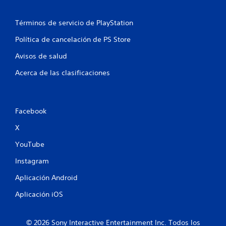
9
Términos de servicio de PlayStation
0
Política de cancelación de PS Store
c
Avisos de salud
a
Acerca de las clasificaciones
l
i
Facebook
f
X
i
YouTube
c
Instagram
a
Aplicación Android
c
Aplicación iOS
i
© 2026 Sony Interactive Entertainment Inc. Todos los