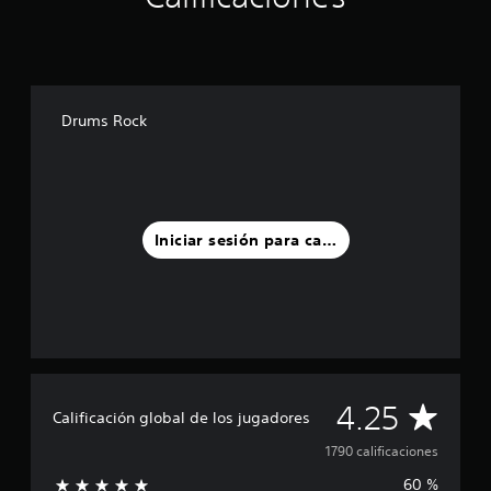
Drums Rock
Iniciar sesión para calificar
C
4.25
Calificación global de los jugadores
a
1790 calificaciones
60 %