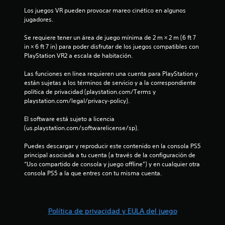
Los juegos VR pueden provocar mareo cinético en algunos 
c
jugadores.
o
Se requiere tener un área de juego mínima de 2 m × 2 m (6 ft 7 
in × 6 ft 7 in) para poder disfrutar de los juegos compatibles con 
e
PlayStation VR2 a escala de habitación.
s
Las funciones en línea requieren una cuenta para PlayStation y 
están sujetas a los términos de servicio y a la correspondiente 
t
política de privacidad (playstation.com/Terms y 
playstation.com/legal/privacy-policy).
r
El software está sujeto a licencia 
e
(us.playstation.com/softwarelicense/sp).
l
Puedes descargar y reproducir este contenido en la consola PS5 
principal asociada a tu cuenta (a través de la configuración de 
l
“Uso compartido de consola y juego offline”) y en cualquier otra 
consola PS5 a la que entres con tu misma cuenta.
a
s
Política de privacidad y EULA del juego
e