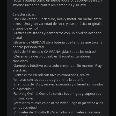
o
¡Toca la batería como un héroe rockero, y sobrevive en un
infierno luchando contra los demonios y su jefe!
m
Características:
e
-Rock de verdad! Rock duro, heavy metal, Nu metal, entre
otros. ¡Una gran variedad de rock, ya sea música original o
d
grupos de éxito!
-Gráficos estilizados y gamberros con un nivel de acabado
i
brutal
-¡Batería de VERDAD! ¡Una batería que tendrás que tocar y
o
podrás personalizar!
-¡Más de 4 h de solo CAMPAÑA! ¡Más todos los extras!
:
-¡Decenas de desbloqueables! Baquetas, tambores,
canciones…
4
-Gameplay intuitivo para todo el mundo. Sin mareos. Play
in a chair.
.
-Siente el rock'n roll con niveles avanzados, realiza
florituras con las baquetas y domina la batería.
2
-Enemigos de FASE, niveles especiales y diferentes mundos
que descubrir.
-Ranking Online! Compite contra tus amigos y supera sus
5
puntuaciones.
-¡Versiones musicales de otros videojuegos!! ¡Atentos a los
e
temas secretos!
-¡4 niveles de dificultad! ¡Para todos los niveles y con una
s