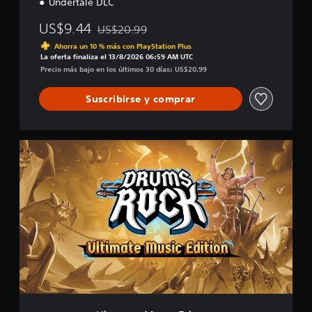
Undertale DLC
US$9.44
US$20.99
Rebajado del precio original de US$20.99
Ahorra un 10 % más con PlayStation Plus
La oferta finaliza el 13/8/2026 06:59 AM UTC
Precio más bajo en los últimos 30 días: US$20.99
Suscribirse y comprar
U
l
t
i
m
a
t
e
M
u
s
i
c
E