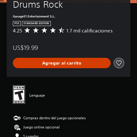
Drums Rock
Garage51 Entertainment S.L.
PS5
STANDARD EDITION
4.25
1.7 mil calificaciones
C
a
l
US$19.99
i
f
i
Agregar al carrito
c
a
c
i
ó
n
Lenguaje
p
r
o
m
Compras dentro del juego opcionales
e
d
Juego online opcional
i
o
1 jugador