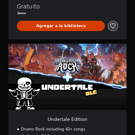
Gratuito
Demo
Agregar a la biblioteca
U
n
d
e
r
t
a
l
e
E
d
i
t
i
Undertale Edition
o
n
Drums Rock including 42+ songs