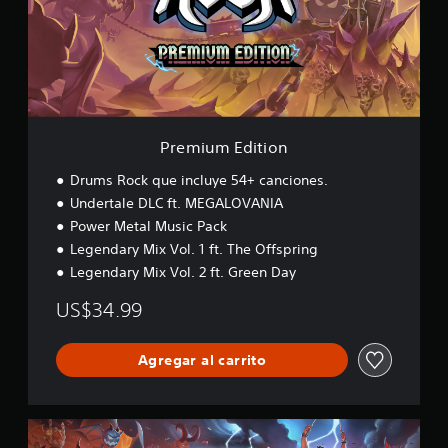
m
E
d
i
t
i
o
n
Premium Edition
Drums Rock que incluye 54+ canciones.
Undertale DLC ft. MEGALOVANIA
Power Metal Music Pack
Legendary Mix Vol. 1 ft. The Offspring
Legendary Mix Vol. 2 ft. Green Day
US$34.99
Agregar al carrito
L
i