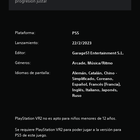
progresión justa!
t
r
e
Plataforma:
PS5
l
Lanzamiento:
22/2/2023
Editor:
Garage51 Entertainment S.L.
l
Géneros:
Arcade, Música/Ritmo
a
Idiomas de pantalla:
Alemán, Catalán, Chino -
s
Simplificado, Coreano,
Español, Francés (Francia),
d
Inglés, Italiano, Japonés,
Ruso
e
c
PlayStation VR2 no es apto para niños menores de 12 años.
i
Se requiere PlayStation VR2 para poder jugar a la versión para 
n
PS5 de este juego.