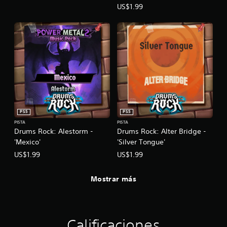
US$1.99
PS5
PS5
PISTA
PISTA
Drums Rock: Alestorm -
Drums Rock: Alter Bridge -
'Mexico'
'Silver Tongue'
US$1.99
US$1.99
Mostrar más
Calificaciones