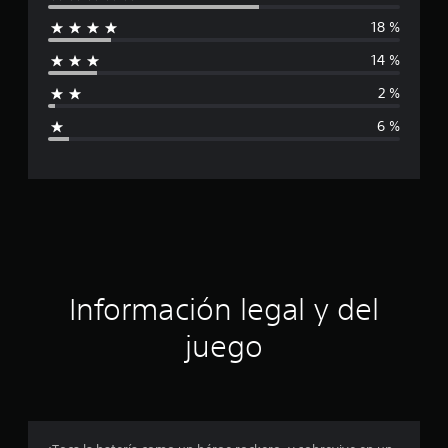
l
18 %
i
14 %
f
2 %
i
6 %
c
a
c
i
ó
Información legal y del
n
juego
p
r