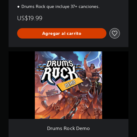
i
Drums Rock que incluye 37+ canciones.
f
i
US$19.99
c
a
c
Agregar al carrito
i
o
n
D
e
r
s
u
m
s
R
o
c
k
D
e
m
o
Drums Rock Demo