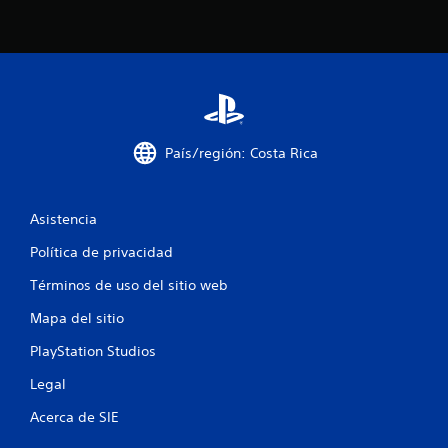
n
u
n
t
País/región: Costa Rica
o
t
Asistencia
a
Política de privacidad
l
Términos de uso del sitio web
d
Mapa del sitio
e
PlayStation Studios
Legal
1
Acerca de SIE
7