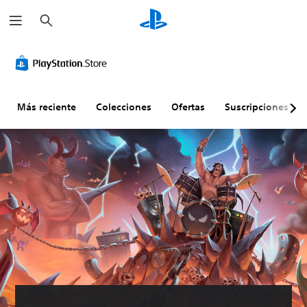
B
u
s
c
a
r
Más reciente
Colecciones
Ofertas
Suscripciones