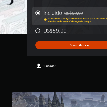
a
l
i
Incluido
US$59.99
Rebajado del precio origin
f
Suscríbete a PlayStation Plus Extra para acceder a
i
cientos más en el Catálogo de juegos
c
a
US$59.99
c
i
ó
Suscribirse
n
p
r
o
m
1 jugador
e
d
i
o
:
4
.
6
7