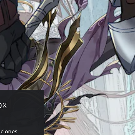
ox
caciones