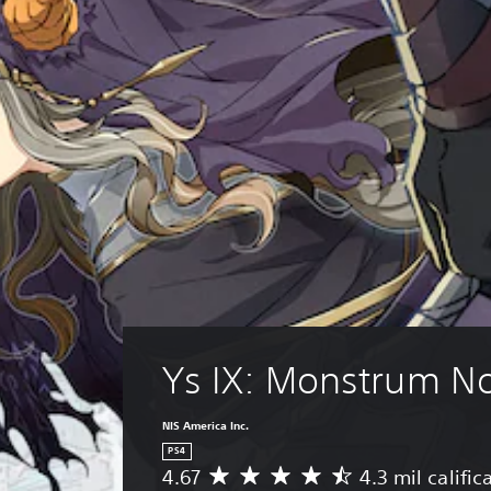
Ys IX: Monstrum N
NIS America Inc.
PS4
4.67
4.3 mil califi
C