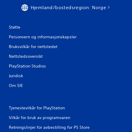
r
Hjemland/bostedsregion: Norge
i
Støtte
n
Personvern og informasjonskapsler
g
Bruksvilkår for nettstedet
e
Nettstedsoversikt
r
PlayStation Studios
Juridisk
Om SIE
Tjenestevilkår for PlayStation
Vilkår for bruk av programvaren
Retningslinjer for avbestilling for PS Store