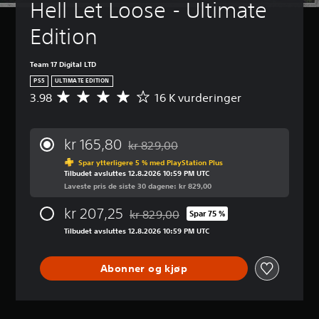
Hell Let Loose - Ultimate 
Edition
Team 17 Digital LTD
PS5
ULTIMATE EDITION
3.98
16 K vurderinger
G
j
e
n
kr 165,80
kr 829,00
n
Nedsatt fra opprinnelig pris på kr 829,0
o
Spar ytterligere 5 % med PlayStation Plus
Tilbudet avsluttes 12.8.2026 10:59 PM UTC
m
Laveste pris de siste 30 dagene: kr 829,00
s
n
kr 207,25
kr 829,00
i
Spar 75 %
Nedsatt fra opprinnelig pris på kr 829,0
t
Tilbudet avsluttes 12.8.2026 10:59 PM UTC
t
l
i
Abonner og kjøp
g
v
u
r