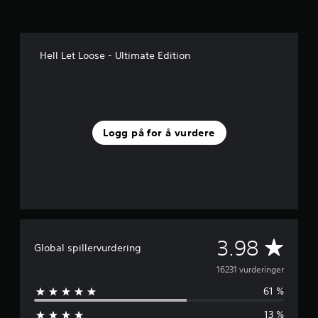
Hell Let Loose - Ultimate Edition
Logg på for å vurdere
G
3.98
Global spillervurdering
j
16231 vurderinger
61 %
e
13 %