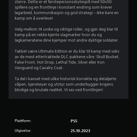
v
større. Dette er et førstepersonsskytespill med 50v50
spillere og en frontlinje i konstant endring som krever
u
lagarbeid, kommunikasjon og god strategi – ikke bare en
kamp om å overleve!
r
Velg mellom 14 unike og viktige roller, og gjør deg klar til
d
kamp på en rekke kjente slagmarker hvor du og
lagkameratene dine kjemper mot andre dyktige soldater.
e
Takket være Ultimate Edition er du klar til kamp med seks
r
av de mest ettertraktede DLC-pakkene våre: Skull Bucket,
False Front, Hot Drop, Lethal Tide, Silver eller Iron
i
Vanguard og Cavalry Coat.
n
Ta del i kaoset med ulike historisk korrekte og detaljerte
våpen, kjøretøyer og utstyr som underbygger krigens
g
blodige og brutale realitet. Vi ses ved frontlinjen!
3
.
Plattform:
PS5
9
Utgivelse:
25.10.2023