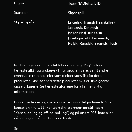
8
Utgiver:
Team 17 Digital LTD
s
Sjangrer:
Skytespill
t
Skjermspråk:
Engelsk, Fransk (Frankrike),
Japansk, Kinesisk
j
(forenklet), Kinesisk
(tradisjonell), Koreansk,
e
Polsk, Russisk, Spansk, Tysk
r
n
Nedlasting av dette produktet er underlagt PlayStations 
tjenestevilkår og brukervilkår for programvare, samt andre 
e
eventuelle retningslinjer som gjelder spesifikt for dette 
produktet. Ikke last ned dette produktet hvis du ikke godtar 
r
disse vilkårene. Se tjenestevilkårene for å få mer viktig 
informasjon.
a
Du kan laste ned og spille av dette innholdet på hoved-PS5-
v
konsollen knyttet til kontoen din (gjennom innstillingen 
"Konsolldeling og offline-spilling") og på andre PS5-konsoller 
5
når du logger på med samme konto.
Se 
f