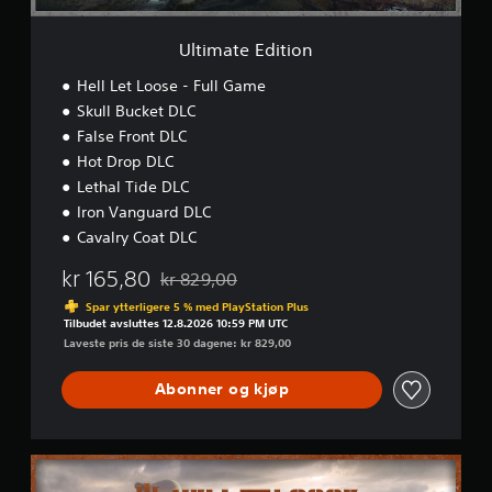
t
i
o
Ultimate Edition
n
Hell Let Loose - Full Game
Skull Bucket DLC
False Front DLC
Hot Drop DLC
Lethal Tide DLC
Iron Vanguard DLC
Cavalry Coat DLC
kr 165,80
kr 829,00
Nedsatt fra opprinnelig pris på kr 829,00
Spar ytterligere 5 % med PlayStation Plus
Tilbudet avsluttes 12.8.2026 10:59 PM UTC
Laveste pris de siste 30 dagene: kr 829,00
Abonner og kjøp
D
e