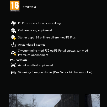
d
Sterk vold
e
r
i
n
PS Plus kreves for online-spilling
g
3
Online-spilling er påkrevd
.
Støtter opptil 99 online-spillere med PS Plus
9
8
Avstandsspill støttes
s
Skystrømming med PS5 og PS Portal støttes kun med
t
Premium-abonnement
j
e
PS5-versjon
r
Avtrekkereffekt er påkrevd
n
e
Vibreringsfunksjon støttes (DualSense trådløs kontroller)
r
a
v
5
f
r
a
1