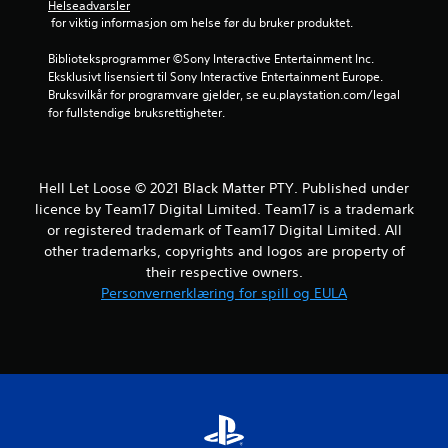
Helseadvarsler
 for viktig informasjon om helse før du bruker produktet.
r
Biblioteksprogrammer ©Sony Interactive Entertainment Inc. 
a
Eksklusivt lisensiert til Sony Interactive Entertainment Europe. 
Bruksvilkår for programvare gjelder, se eu.playstation.com/legal 
1
for fullstendige bruksrettigheter.
6
2
Hell Let Loose © 2021 Black Matter PTY. Published under
licence by Team17 Digital Limited. Team17 is a trademark
3
or registered trademark of Team17 Digital Limited. All
1
other trademarks, copyrights and logos are property of
their respective owners.
v
Personvernerklæring for spill og EULA
u
r
d
e