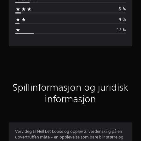
n
5 %
n
4 %
o
17 %
m
s
n
i
t
Spillinformasjon og juridisk
t
informasjon
l
i
g
Verv deg til Hell Let Loose og opplev 2. verdenskrig på en
uovertruffen måte – en opplevelse som bare blir større og