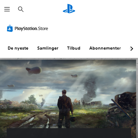
S
ø
k
De nyeste
Samlinger
Tilbud
Abonnementer
Utf