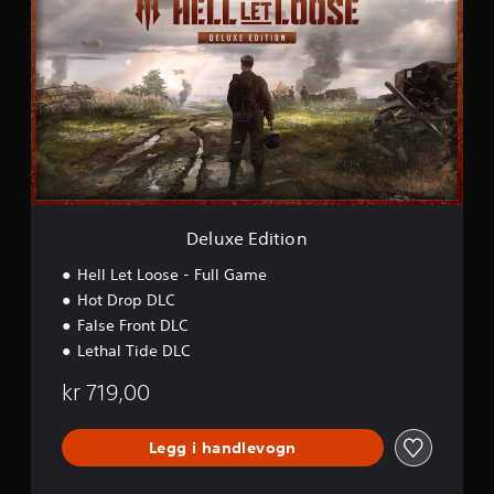
l
u
x
e
E
d
i
t
i
o
n
Deluxe Edition
Hell Let Loose - Full Game
Hot Drop DLC
False Front DLC
Lethal Tide DLC
kr 719,00
Legg i handlevogn