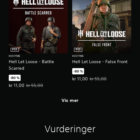
PS5
PS5
KOSTYME
KOSTYME
Hell Let Loose - Battle
Hell Let Loose - False Front
Scarred
-80 %
-80 %
Tilbudspris, kr 11,00. Opprinnelig
kr 11,00
kr 55,00
Tilbudspris, kr 11,00. Opprinnelig pris, kr 55,00.
kr 11,00
kr 55,00
Vis mer
Vurderinger