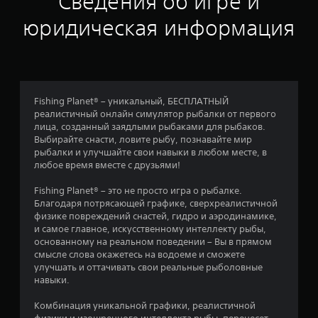
Сведения об игре и
к
юридическая информация
а
:
3
Fishing Planet® – уникальный, БЕСПЛАТНЫЙ
реалистичный онлайн симулятор рыбалки от первого
.
лица, созданный заядлыми рыбаками для рыбаков.
Выбирайте снасти, ловите рыбу, познавайте мир
7
рыбалки и улучшайте свои навыки в любом месте, в
любое время вместе с друзьями!
6
Fishing Planet® – это не просто игра о рыбалке.
и
Благодаря потрясающей графике, сверхреалистичной
физике повреждений снастей, гидро и аэродинамике,
з
и самое главное, искусственному интеллекту рыбы,
основанному на реальном поведении – Вы в прямом
п
смысле слова окажетесь на водоеме и сможете
улучшать и оттачивать свои реальные рыболовные
я
навыки.
т
Комбинация уникальной графики, реалистичной