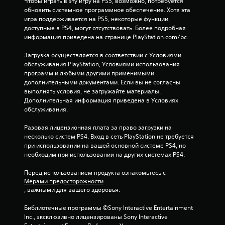
Чтобы играть в эту игру на PS5, возможно, потребуется 
е
обновить системное программное обеспечение. Хотя эта 
игра поддерживается на PS5, некоторые функции, 
н
доступные в PS4, могут отсутствовать. Более подробная 
информация приведена на странице PlayStation.com/bc.
о
Загрузка осуществляется в соответствии с Условиями 
к
обслуживания PlayStation, Условиями использования 
программ и любыми другими применимыми 
дополнительными документами. Если вы не согласны 
выполнять условия, не загружайте материалы. 
Дополнительная информация приведена в Условиях 
обслуживания.
Разовая лицензионная плата за право загрузки на 
несколько систем PS4. Вход в сеть PlayStation не требуется 
при использовании на вашей основной системе PS4, но 
необходим при использовании на других системах PS4.
Перед использованием продукта ознакомьтесь с 
Мерами предосторожности
, важными для вашего здоровья.
Библиотечные программы ©Sony Interactive Entertainment 
Inc., эксклюзивно лицензированы Sony Interactive 