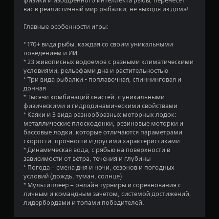
физики и изощренного интеллекта рыбы, перенесет
и
вас в реалистичный мир рыбалки, не выходя из дома!
Главные особенности игры:
з
* 170+ вида рыбы, каждая со своим уникальными
в
поведением и ИИ
* 23 живописных водоемов с разными климатическими
е
условиями, рельефами дна и растительностью
* Три вида рыбалки - поплавочная, спиннинговая и
з
донная
* Тысячи комбинаций снастей, с уникальными
д
физическими и гидродинамическими свойствами
* Каяки и 3 вида разнообразных моторных лодок:
н
металлические плоскодонки, резиновые моторки и
бассовые лодки, которые отличаются параметрами
а
скорости, прочности и другими характеристиками
* Динамическая вода, с рябью на поверхности в
о
зависимости от ветра, течения и глубины
* Погода – смена дня и ночи, сезонов и погодных
с
условий (дождь, туман, солнце)
* Мультиплеер – онлайн турниры и соревнования с
н
личным и командным зачетом, системой достижений,
лидербордами и топами победителей.
о