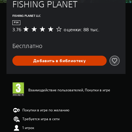
FISHING PLANET
FISHING PLANET LLC
PS4
3.76
оценки: 88 тыс.
С
р
е
Бесплатно
д
н
я
Добавить в библиотеку
я
о
ц
е
н
к
Взаимодействие пользователей, Покупки в игре
а
:
3
.
Покупки в игре по желанию
7
Требуется игра в сети
6
и
1 игрок
з