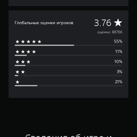
С
3.76
Глобальные оценки игроков
р
оценки: 88766
55%
е
11%
д
10%
н
3%
я
21%
я
о
ц
е
н