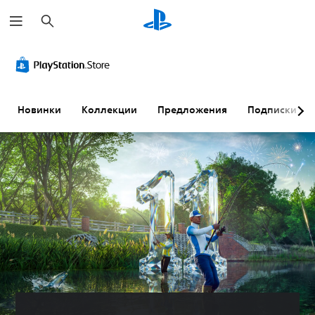
П
о
и
с
к
Новинки
Коллекции
Предложения
Подписки