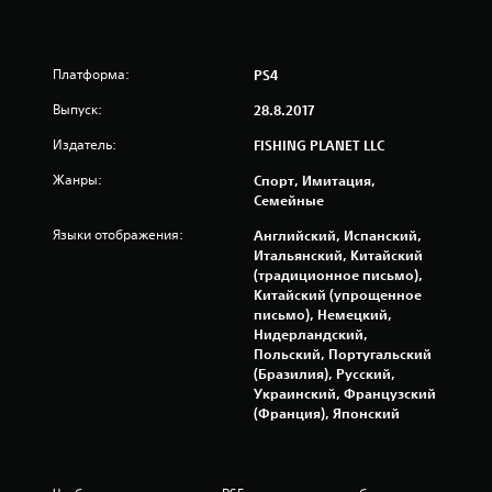
в
а
Платформа:
PS4
н
Выпуск:
28.8.2017
и
Издатель:
FISHING PLANET LLC
и
Жанры:
Спорт, Имитация,
Семейные
8
Языки отображения:
Английский, Испанский,
Итальянский, Китайский
8
(традиционное письмо),
Китайский (упрощенное
7
письмо), Немецкий,
Нидерландский,
6
Польский, Португальский
(Бразилия), Русский,
6
Украинский, Французский
(Франция), Японский
о
ц