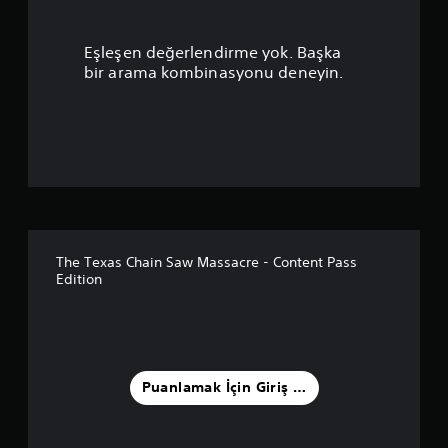
a
m
Eşleşen değerlendirme yok. Başka
a
bir arama kombinasyonu deneyin.
p
u
a
n
l
The Texas Chain Saw Massacre - Content Pass
Edition
a
m
a
Puanlamak İçin Giriş Yapın
5
y