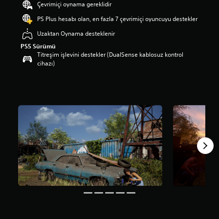
Çevrimiçi oynama gereklidir
m
a
PS Plus hesabı olan, en fazla 7 çevrimiçi oyuncuyu destekler
p
Uzaktan Oynama desteklenir
u
a
PS5 Sürümü
n
Titreşim işlevini destekler (DualSense kablosuz kontrol
l
cihazı)
a
m
a
5
y
ı
l
d
ı
z
ü
z
e
r
i
n
d