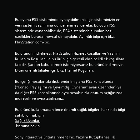
Bu oyunu PS5 sisteminde oynayabilmeniz için sisteminizin en 
yeni sistem yazılımına güncellenmesi gerekir. Bu oyun PS5 
sisteminde oynanabilse de, PS4 sisteminde sunulan bazı 
özellikler burada mevcut olmayabilir. Ayrıntılı bilgi için bkz. 
PlayStation.com/bc.
Bu ürünün indirilmesi, PlayStation Hizmet Koşulları ve Yazılım 
Kullanım Koşulları ile bu ürün için geçerli olan belirli ek koşullara 
tabidir. Şartları kabul etmek istemiyorsanız bu ürünü indirmeyin. 
Diğer önemli bilgiler için bkz. Hizmet Koşulları.
Bu içeriği hesabınızla ilişkilendirilmiş ana PS5 konsolunda 
(“Konsol Paylaşımı ve Çevrimdışı Oynama” ayarı üzerinden) ya 
da diğer PS5 konsollarında aynı hesabınızla oturum açtığınızda 
indirebilir ve oynatabilirsiniz.
Bu ürünü kullanmadan önce önemli sağlık bilgileri hakkında bilgi 
sahibi olmak için 
Sağlık Uyarıları
 kısmına bakın.
Sony Interactive Entertainment Inc. Yazılım Kütüphanesi  © 