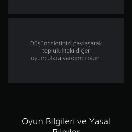
ı
l
d
ı
Düşüncelerinizi paylaşarak
topluluktaki diğer
z
oyunculara yardımcı olun.
ü
z
e
r
i
n
Oyun Bilgileri ve Yasal
d