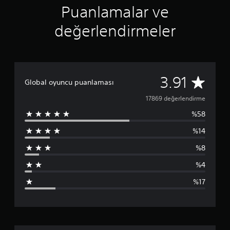
Puanlamalar ve
değerlendirmeler
1
3.91
Global oyuncu puanlaması
7
17869 değerlendirme
%58
8
%14
6
%8
9
%4
p
%17
u
a