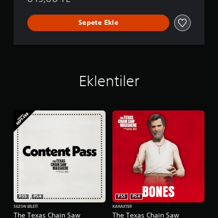
s
a
Sepete Ekle
c
r
e
Eklentiler
PS5
PS4
PS5
PS4
SEZON BILETI
KARAKTER
The Texas Chain Saw
The Texas Chain Saw