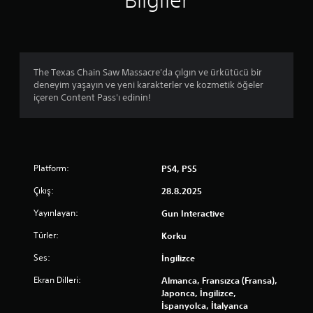
Bilgiler
e
n
3
The Texas Chain Saw Massacre'da çılgın ve ürkütücü bir
deneyim yaşayın ve yeni karakterler ve kozmetik öğeler
.
içeren Content Pass'ı edinin!
9
1
Platform:
PS4, PS5
y
Çıkış:
28.8.2025
ı
Yayınlayan:
Gun Interactive
l
Türler:
Korku
d
Ses:
İngilizce
ı
Ekran Dilleri:
Almanca, Fransızca (Fransa),
Japonca, İngilizce,
z
İspanyolca, İtalyanca