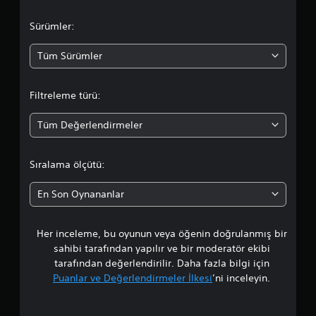
n
l
Sürümler:
a
Tüm Sürümler
m
Filtreleme türü:
a
Tüm Değerlendirmeler
d
a
Sıralama ölçütü:
o
En Son Oynananlar
r
Her inceleme, bu oyunun veya öğenin doğrulanmış bir
t
sahibi tarafından yapılır ve bir moderatör ekibi
a
tarafından değerlendirilir. Daha fazla bilgi için
Puanlar ve Değerlendirmeler İlkesi
’ni inceleyin.
l