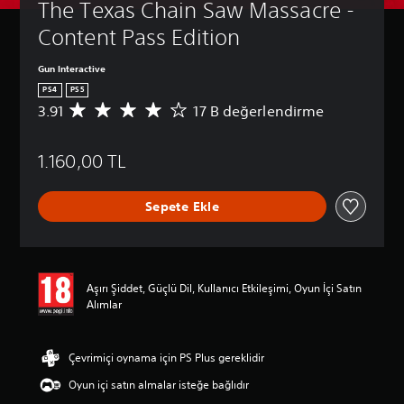
The Texas Chain Saw Massacre - 
Content Pass Edition
Gun Interactive
PS4
PS5
3.91
17 B değerlendirme
1
7
B
1.160,00 TL
p
u
a
Sepete Ekle
n
l
a
m
a
Aşırı Şiddet, Güçlü Dil, Kullanıcı Etkileşimi, Oyun İçi Satın
d
Alımlar
a
o
r
t
Çevrimiçi oynama için PS Plus gereklidir
a
Oyun içi satın almalar isteğe bağlıdır
l
a