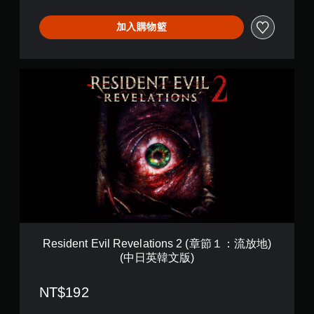
t
i
o
加入購物籃
n
s
2
R
D
e
e
s
l
i
u
d
x
e
e
n
E
t
d
E
i
v
t
i
i
l
o
R
n
e
(
Resident Evil Revelations 2 (章節１：流放地)
v
中
(中日英韓文版)
e
日
l
英
a
NT$192
韓
t
文