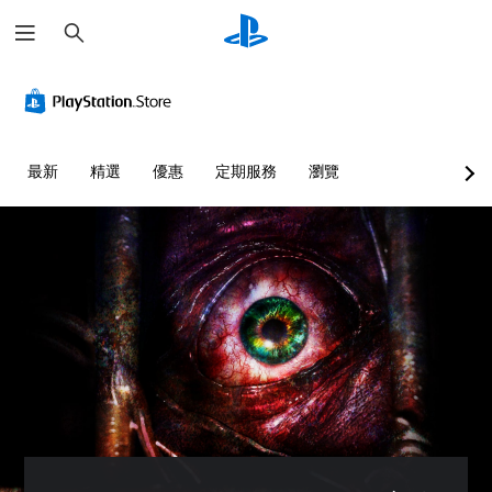
搜
尋
最新
精選
優惠
定期服務
瀏覽