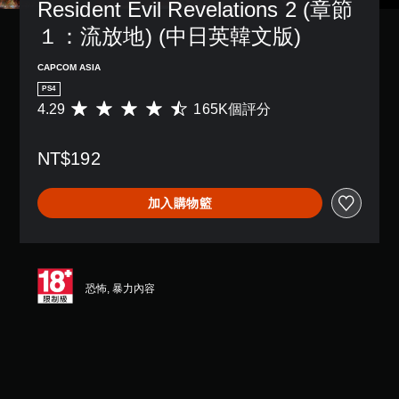
Resident Evil Revelations 2 (章節
１：流放地) (中日英韓文版)
CAPCOM ASIA
PS4
4.29
165K個評分
平
均
評
NT$192
分
為
4
加入購物籃
.
2
9
顆
星
（
恐怖, 暴力內容
滿
分
5
顆
星
）
，