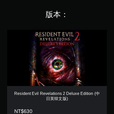
共
1
版本：
6
5
K
則
R
評
e
分
s
i
d
e
n
t
E
v
i
l
R
e
Resident Evil Revelations 2 Deluxe Edition (中
v
日英韓文版)
e
l
a
NT$630