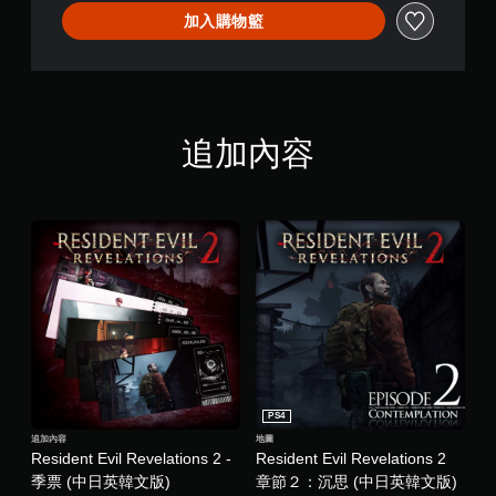
i
版
o
加入購物籃
)
n
s
2
(
章
節
追加內容
１
：
流
放
地
)
(
中
日
英
韓
文
版
)
PS4
追加內容
地圖
Resident Evil Revelations 2 -
Resident Evil Revelations 2
季票 (中日英韓文版)
章節２：沉思 (中日英韓文版)