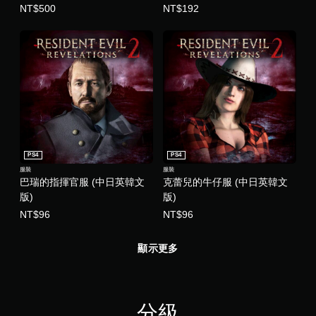
NT$500
NT$192
PS4
PS4
服裝
服裝
巴瑞的指揮官服 (中日英韓文
克蕾兒的牛仔服 (中日英韓文
版)
版)
NT$96
NT$96
顯示更多
分級