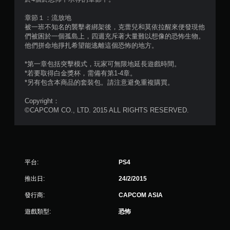
5
章節１：流放地
顆
被一班不知名的襲擊者綁架後，克蕾兒和莫依拉醒來便發現他
們被困於一個孤島上，四週充斥著大量難以想像的恐怖生物。
星
他們拼命地掙扎希望能逃離這個恐怖的地方。
）
*第一章包括突擊模式，玩家可無限地延長遊戲時間。
*若要取得白金獎杯，需備有第1-4章。
，
*另有包含本商品的套裝包。請注意避免重複購買。
共
Copyright：
©CAPCOM CO., LTD. 2015 ALL RIGHTS RESERVED.
1
6
5
平台:
PS4
3
推出日:
24/2/2015
5
發行商:
CAPCOM ASIA
遊戲類型:
恐怖
3