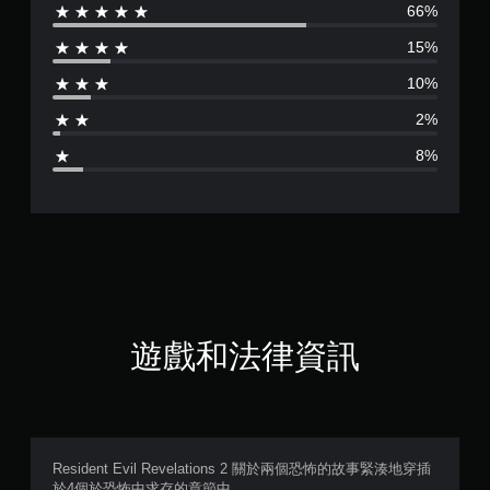
66%
評
15%
分
10%
為
2%
4
8%
.
2
9
顆
星
遊戲和法律資訊
（
滿
分
Resident Evil Revelations 2 關於兩個恐怖的故事緊湊地穿插
於4個於恐怖中求存的章節中。