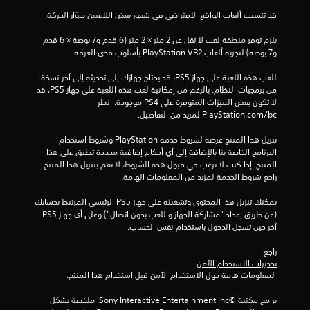
قد تتسبب ألعاب الواقع الافتراضي في شعور بعض اللاعبين بدوّار الحركة.
ت
يلزم توفر منطقة لعب لا تقل عن 2 متر × 2 متر (6 قدم و7 بوصة × 6 قدم 
و7 بوصة) لتجربة ألعاب PlayStation VR2 بأسلوب مدى الغرفة.
للعب هذه اللعبة على جهاز PS5، قد يحتاج جهازك إلى تحديثه إلى آخر نسخة 
من برمجيات النظام. بالرغم من إمكانية لعب هذه اللعبة على جهاز PS5، قد 
لا تكون بعض الميزات المتوفرة على PS4 موجودة. انظر 
‎PlayStation.com/bc لمزيد من التفاصيل.
تنزيل هذا المنتج عرضة لشروط خدمة‫ PlayStation وشروط استخدام 
البرنامج الخاصة بنا بالإضافة إلى أي أحكام إضافية محددة تطبق على هذا 
المنتج. إذا كنت لا ترغب في قبول هذه الشروط، لا تقم بتنزيل هذا المنتج. 
راجع شروط الخدمة لمزيد من المعلومات الهامة.
يمكنك تنزيل هذا المحتوى وتشغيله على جهاز PS5 الرئيسي المرتبط بحسابك 
(عن طريق إعداد "مشاركة الجهاز واللعب بدون اتصال") وعلى أي جهاز PS5 
آخر حين تسجل الدخول باستخدام نفس الحساب.
راجع 
تحذيرات الاستخدام الآمن
 لمعلومات هامة حول الاستخدام الآمن قبل استخدام هذا المنتج.
برامج مكتبة ©Sony Interactive Entertainment Inc. ملخصة بشكل 