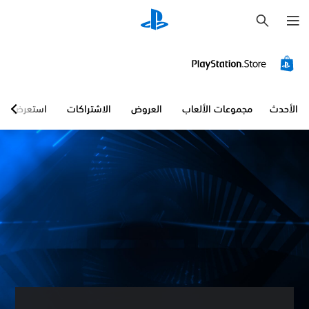
ب
ح
ث
الأحدث
مجموعات الألعاب
العروض
الاشتراكات
استعرض