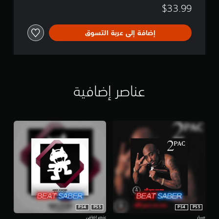
$33.99
إضافة إلى عربة التسوق
عناصر إضافية
PS4
PS5
PS4
PS5
مسار
عنصر إضافي