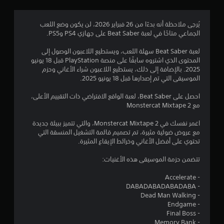
.
6
يُرجى ملاحظة أنه بدءًا من 26 فبراير 2026، لن يكون وضع اللعب
الجماعي متاحًا في لعبة Beat Saber على جهازي PS4 وPS5.
7
لعبة Beat Saber سهلة اللعب، ويستطيع اللاعبون الوصول إلى
ن
المحتوى الذي اشتروه سابقًا على منصة PlayStation قبل 18 يونيو
2025. بالإضافة إلى ذلك، يستطيع اللاعبون شراء الأغاني وحزم
ج
الموسيقى التي تم إصدارها قبل 18 يونيو 2025.
و
احصل على Beat Saber، لعبة الواقع الافتراضي ذات التقييم الأعلى،
مع Monstercat Mixtape 2
م
اغمر نفسك في Monstercat Mixtape 2، والتي تتميز ببيئة جديدة
م
مع عروض ضوئية مثيرة، تم تصميم قائمة التشغيل المنسقة التي
تحتوي على أفضل الأغاني وخرائط الإيقاع المثيرة.
ن
تتضمن حزمة الموسيقى هذه الأغنيات:
5
- Accelerate
ن
- DABADABADABADABA
- Dead Man Walking
- Endgame
ج
- Final Boss
- Memory Bank