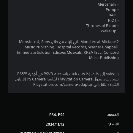
و
- Mercenary
- Pump
م
- RAD
- RIOT
م
- Thrones of Blood
- Wake Up
ن
Monstercat Mixtape 2 تاتي إليك من خلال Monstercat, Sony
إ
Music Publishing, Hospital Records, Warner Chappell,
Immediate Solution Edicoes Musicals, KREATELL, Concord
ج
Music Publishing.
م
بالإضافة إلى ذلك، إذا كنت تلعب باستخدام PSVR في أجهزة PS5™‎:
ا
يلزم وجود محوّل PlayStation Camera لكاميرا PS Camera (لا يلزم
الشراء) انتقل إلى Playstation.com/camera-adaptor
ل
ي
2
المنصة:
PS4, PS5
7
الإصدار:
12‏/11‏/2024