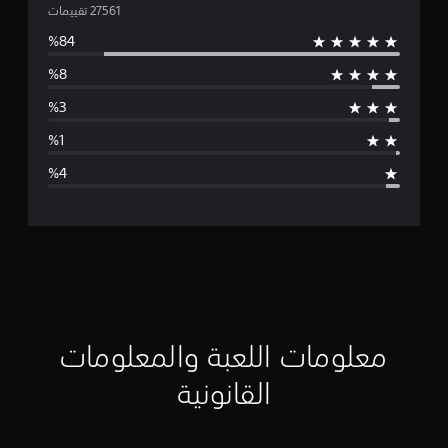
ت
و
س
ط
ا
ل
ت
ق
ي
ي
معلومات اللعبة والمعلومات
م
القانونية
4