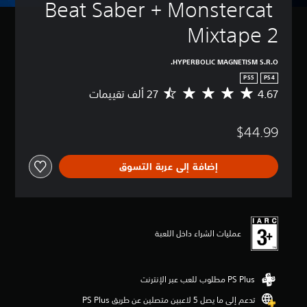
Beat Saber + Monstercat 
Mixtape 2
HYPERBOLIC MAGNETISM S.R.O.
PS5
PS4
4.67
م
ت
و
$44.99
س
ط
ا
إضافة إلى عربة التسوق
ل
ت
ق
ي
ي
م
عمليات الشراء داخل اللعبة
4
.
6
7
ن
تدعم إلى ما يصل 5 لاعبين متصلين عن طريق PS Plus‏
ج