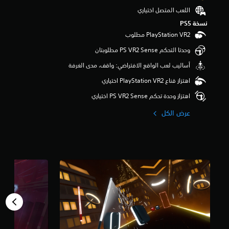
و
اللعب المتصل اختياري
م
نسخة PS5‏
م
ن
5
وحدتا التحكم PS VR2 Sense مطلوبتان
ن
ج
أساليب لعب الواقع الافتراضي: واقف، مدى الغرفة
و
اهتزاز قناع PlayStation VR2 اختياري
م
م
اهتزاز وحدة تحكم PS VR2 Sense اختياري
ن
إ
عرض الكل
ج
م
ا
ل
ي
2
7
أ
ل
ف
م
ن