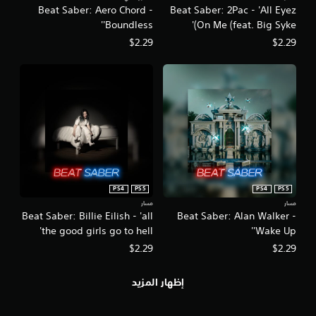
Beat Saber: Aero Chord -
Beat Saber: 2Pac - 'All Eyez
'Boundless'
On Me (feat. Big Syke)'
$2.29
$2.29
PS4
PS5
PS4
PS5
مسار
مسار
Beat Saber: Billie Eilish - 'all
Beat Saber: Alan Walker -
the good girls go to hell'
'Wake Up'
$2.29
$2.29
إظهار المزيد