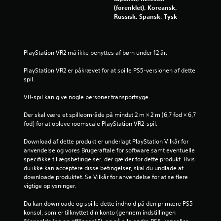
(forenklet), Koreansk,
f
Russisk, Spansk, Tysk
f
e
PlayStation VR2 må ikke benyttes af børn under 12 år.
m
PlayStation VR2 er påkrævet for at spille PS5-versionen af dette 
spil.
s
VR-spil kan give nogle personer transportsyge.
t
Der skal være et spilleområde på mindst 2 m × 2 m (6,7 fod × 6,7 
j
fod) for at opleve roomscale PlayStation VR2-spil.
e
Download af dette produkt er underlagt PlayStation Vilkår for 
anvendelse og vores Brugeraftale for software samt eventuelle 
r
specifikke tillægsbetingelser, der gælder for dette produkt. Hvis 
du ikke kan acceptere disse betingelser, skal du undlade at 
n
downloade produktet. Se Vilkår for anvendelse for at se flere 
vigtige oplysninger.
e
Du kan downloade og spille dette indhold på den primære PS5-
r
konsol, som er tilknyttet din konto (gennem indstillingen 