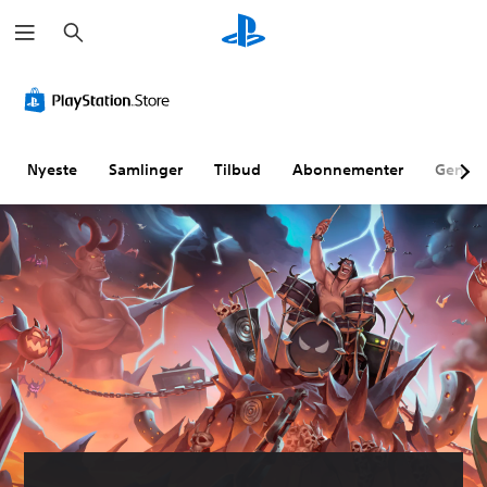
S
ø
g
Nyeste
Samlinger
Tilbud
Abonnementer
Genne