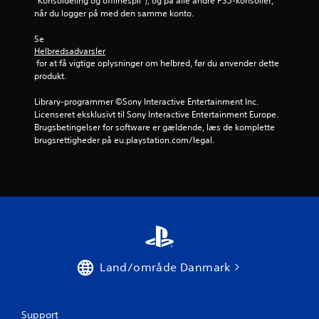
“Konsoldeling og offlinespil”), og på alle andre PS5-konsoller, 
f
når du logger på med den samme konto.
r
Se 
Helbredsadvarsler
a
 for at få vigtige oplysninger om helbred, før du anvender dette 
produkt.
1
Library-programmer ©Sony Interactive Entertainment Inc. 
Licenseret eksklusivt til Sony Interactive Entertainment Europe. 
7
Brugsbetingelser for software er gældende, læs de komplette 
brugsrettigheder på eu.playstation.com/legal.
9
0
v
u
r
Land/område Danmark
d
e
Support