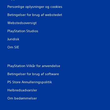
r
Personlige oplysninger og cookies
i
Betingelser for brug af webstedet
n
Webstedsoversigt
g
PlayStation Studios
e
Juridisk
Om SIE
r
PlayStation Vilkår for anvendelse
Betingelser for brug af software
PS Store Annulleringspolitik
Helbredsadvarsler
Om bedømmelser