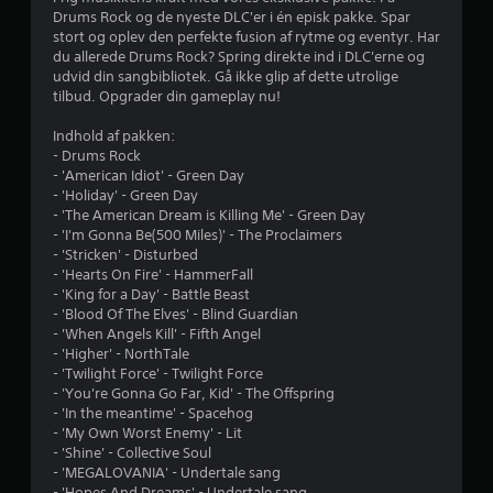
Drums Rock og de nyeste DLC'er i én episk pakke. Spar
r
stort og oplev den perfekte fusion af rytme og eventyr. Har
du allerede Drums Rock? Spring direkte ind i DLC'erne og
d
udvid din sangbibliotek. Gå ikke glip af dette utrolige
tilbud. Opgrader din gameplay nu!
e
Indhold af pakken:
r
- Drums Rock
- 'American Idiot' - Green Day
i
- 'Holiday' - Green Day
- 'The American Dream is Killing Me' - Green Day
n
- 'I'm Gonna Be(500 Miles)' - The Proclaimers
- 'Stricken' - Disturbed
g
- 'Hearts On Fire' - HammerFall
- 'King for a Day' - Battle Beast
e
- 'Blood Of The Elves' - Blind Guardian
- 'When Angels Kill' - Fifth Angel
r
- 'Higher' - NorthTale
- 'Twilight Force' - Twilight Force
- 'You're Gonna Go Far, Kid' - The Offspring
4
- 'In the meantime' - Spacehog
- 'My Own Worst Enemy' - Lit
.
- 'Shine' - Collective Soul
- 'MEGALOVANIA' - Undertale sang
2
- 'Hopes And Dreams' - Undertale sang