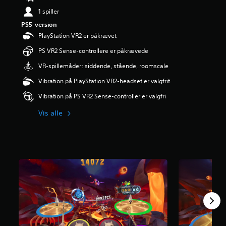
r
1 spiller
i
PS5-version
n
g
PlayStation VR2 er påkrævet
e
PS VR2 Sense-controllere er påkrævede
r
4
VR-spillemåder: siddende, stående, roomscale
.
2
Vibration på PlayStation VR2-headset er valgfrit
5
Vibration på PS VR2 Sense-controller er valgfri
s
t
Vis alle
j
e
r
n
e
r
u
d
a
f
f
e
m