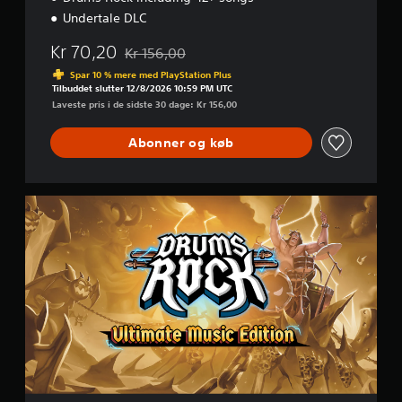
Undertale DLC
Kr 70,20
Kr 156,00
Nedsat fra den normale pris på Kr 156,00
Spar 10 % mere med PlayStation Plus
Tilbuddet slutter 12/8/2026 10:59 PM UTC
Laveste pris i de sidste 30 dage: Kr 156,00
Abonner og køb
U
l
t
i
m
a
t
e
M
u
s
i
c