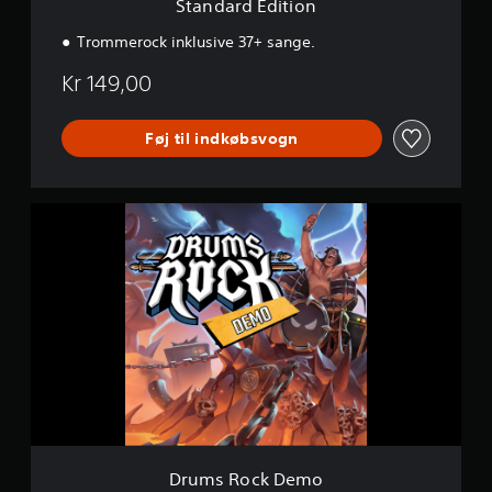
Standard Edition
n
r
Trommerock inklusive 37+ sange.
Kr 149,00
Føj til indkøbsvogn
D
r
u
m
s
R
o
c
k
D
e
m
o
Drums Rock Demo