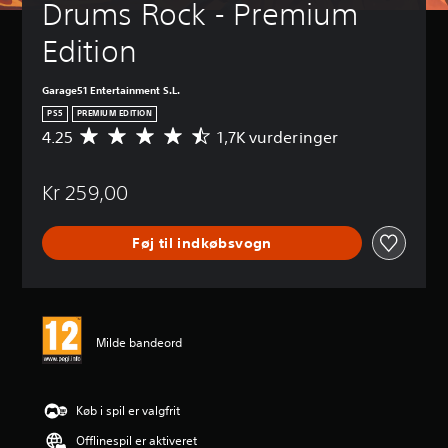
Drums Rock - Premium 
Edition
Garage51 Entertainment S.L.
PS5
PREMIUM EDITION
4.25
1,7K vurderinger
G
e
n
Kr 259,00
n
e
m
Føj til indkøbsvogn
s
n
i
t
l
i
Milde bandeord
g
v
u
r
Køb i spil er valgfrit
d
Offlinespil er aktiveret
e