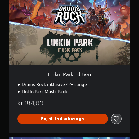
i
n
k
i
n
P
a
r
k
E
d
i
t
Linkin Park Edition
i
o
Drums Rock inklusive 42+ sange.
n
Linkin Park Music Pack
Kr 184,00
Føj til indkøbsvogn