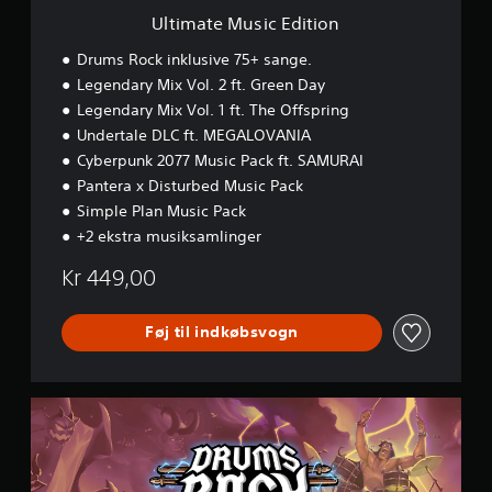
E
Ultimate Music Edition
d
i
Drums Rock inklusive 75+ sange.
t
Legendary Mix Vol. 2 ft. Green Day
i
Legendary Mix Vol. 1 ft. The Offspring
o
n
Undertale DLC ft. MEGALOVANIA
Cyberpunk 2077 Music Pack ft. SAMURAI
Pantera x Disturbed Music Pack
Simple Plan Music Pack
+2 ekstra musiksamlinger
Kr 449,00
Føj til indkøbsvogn
P
r
e
m
i