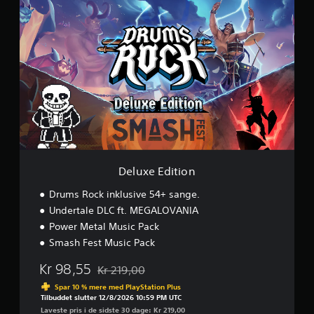
D
e
l
u
x
e
E
d
i
t
i
o
n
Deluxe Edition
Drums Rock inklusive 54+ sange.
Undertale DLC ft. MEGALOVANIA
Power Metal Music Pack
Smash Fest Music Pack
Kr 98,55
Kr 219,00
Nedsat fra den normale pris på Kr 219,00
Spar 10 % mere med PlayStation Plus
Tilbuddet slutter 12/8/2026 10:59 PM UTC
Laveste pris i de sidste 30 dage: Kr 219,00