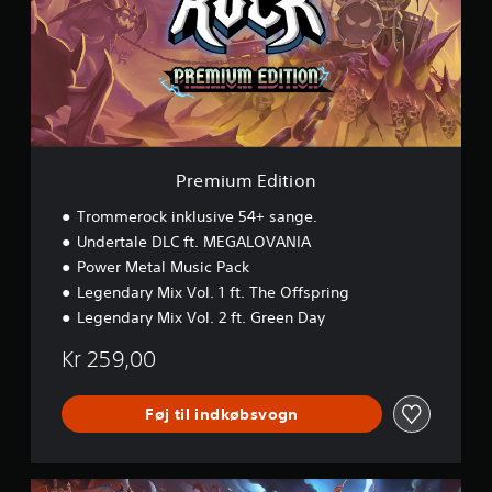
u
m
E
d
i
t
i
o
n
Premium Edition
Trommerock inklusive 54+ sange.
Undertale DLC ft. MEGALOVANIA
Power Metal Music Pack
Legendary Mix Vol. 1 ft. The Offspring
Legendary Mix Vol. 2 ft. Green Day
Kr 259,00
Føj til indkøbsvogn
L