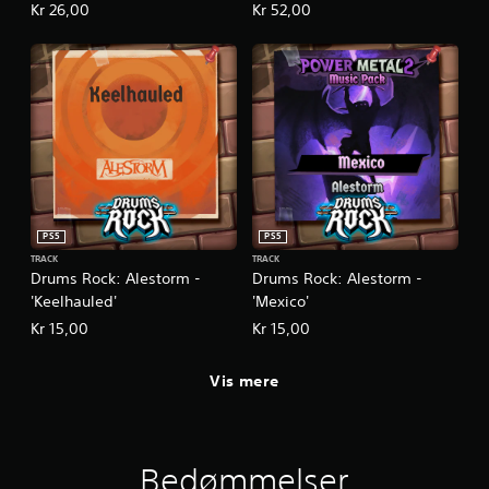
Kr 26,00
Kr 52,00
PS5
PS5
TRACK
TRACK
Drums Rock: Alestorm -
Drums Rock: Alestorm -
'Keelhauled'
'Mexico'
Kr 15,00
Kr 15,00
Vis mere
Bedømmelser