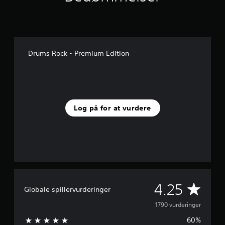
Drums Rock - Premium Edition
Log på for at vurdere
G
4.25
Globale spillervurderinger
e
1790 vurderinger
60%