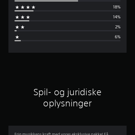
n
18%
n
14%
e
2%
m
6%
s
n
i
t
l
Spil- og juridiske
i
oplysninger
g
v
u
Frig musikkens kraft med vores eksklusive pakke! Få