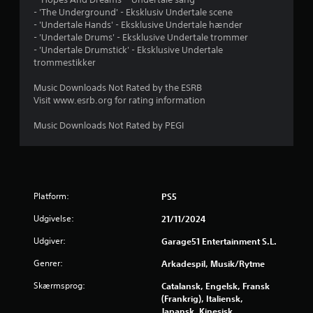
- 'The Underground' - Eksklusiv Undertale scene
5
- 'Undertale Hands' - Eksklusive Undertale hænder
- 'Undertale Drums' - Eksklusive Undertale trommer
s
- 'Undertale Drumstick' - Eksklusive Undertale
trommestikker
t
Music Downloads Not Rated by the ESRB
j
Visit www.esrb.org for rating information
e
Music Downloads Not Rated by PEGI
r
n
e
Platform:
PS5
Udgivelse:
21/11/2024
r
Udgiver:
Garage51 Entertainment S.L.
u
Genrer:
Arkadespil, Musik/rytme
d
Skærmsprog:
Catalansk, Engelsk, Fransk
(Frankrig), Italiensk,
a
Japansk, Kinesisk