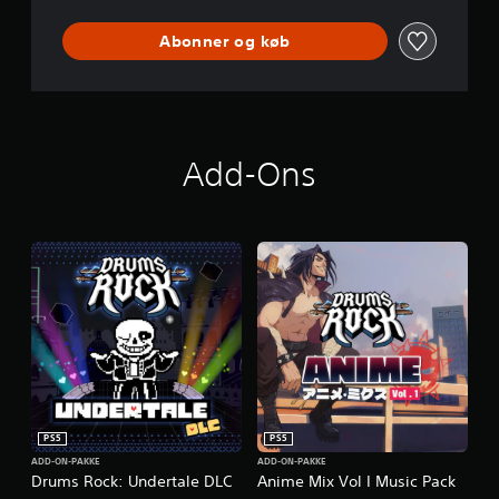
Abonner og køb
Add-Ons
PS5
PS5
ADD-ON-PAKKE
ADD-ON-PAKKE
Drums Rock: Undertale DLC
Anime Mix Vol I Music Pack