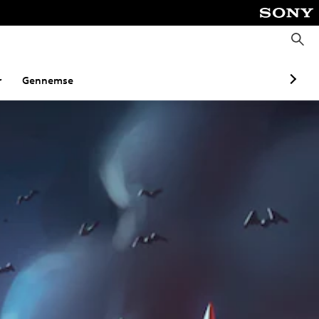
S
ø
g
r
Gennemse