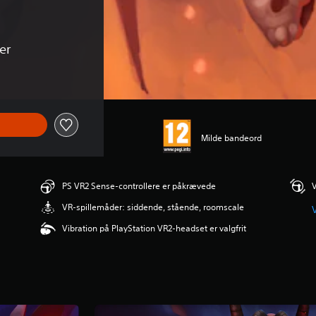
er
Milde bandeord
PS VR2 Sense-controllere er påkrævede
V
VR-spillemåder: siddende, stående, roomscale
V
Vibration på PlayStation VR2-headset er valgfrit