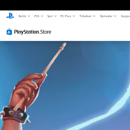
Butik
PS5
Spil
PS Plus
Tilbehør
Nyheder
Suppo