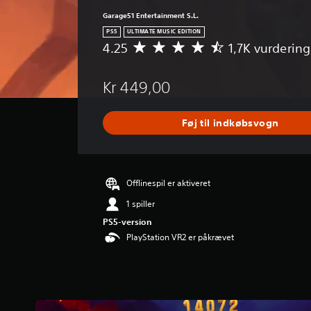
Garage51 Entertainment S.L.
PS5
ULTIMATE MUSIC EDITION
4.25
1,7K vurdering
G
e
n
Kr 449,00
n
e
m
Føj til indkøbsvogn
s
n
i
t
l
Offlinespil er aktiveret
i
1 spiller
g
v
PS5-version
u
PlayStation VR2 er påkrævet
r
d
e
r
i