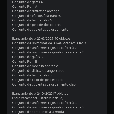
Conjunto de gafas A
Conjunto Pom A
3
Conjunto de disfraz de arcángel
Conjunto de efectos fascinantes
e
Conjunto de banderolas A
Conjunto de pelo de dos colores
s
Conjunto de cubiertas de orbamento
t
[Lanzamiento el 25/9/2025] 10 objetos
Conjunto de uniformes de la Real Academia Jenis
r
Conjunto de uniformes rojos de cafetería 2
Conjunto de uniformes originales de cafetería 2
e
Conjunto de gafas B
Conjunto Pom B
l
Conjunto de mochila adorable
Conjunto de disfraz de ángel caído
l
Conjunto de banderolas B
Conjunto de color de pelo especial
a
Conjunto de cubiertas de orbamento chibi
s
[Lanzamiento el 2/10/2025] 7 objetos
Estilo vacacional (Estelle y Joshua)
d
Conjunto de uniformes rojos de cafetería 3
Conjunto de uniformes originales de cafetería 3
e
Conjunto de sombreros a la moda