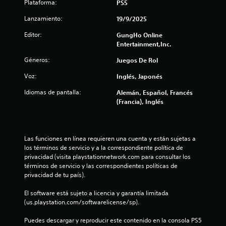
Plataforma:
PS5
a
Lanzamiento:
19/9/2025
s
Editor:
GungHo Online
Entertainment,Inc.
e
Géneros:
Juegos De Rol
n
Voz:
Inglés, Japonés
u
Idiomas de pantalla:
Alemán, Español, Francés
(Francia), Inglés
n
t
Las funciones en línea requieren una cuenta y están sujetas a 
o
los términos de servicio y a la correspondiente política de 
privacidad (visita playstationnetwork.com para consultar los 
t
términos de servicio y las correspondientes políticas de 
privacidad de tu país).
a
El software está sujeto a licencia y garantía limitada 
l
(us.playstation.com/softwarelicense/sp).
d
Puedes descargar y reproducir este contenido en la consola PS5 