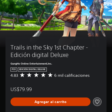
Trails in the Sky 1st Chapter - 
Edición digital Deluxe
GungHo Online Entertainment,Inc.
PS5
EDICIÓN DIGITAL DELUXE
4.83
6 mil calificaciones
C
a
l
US$79.99
i
f
i
Agregar al carrito
c
a
c