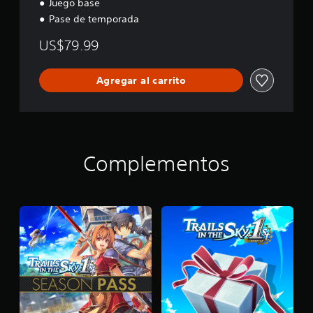
Juego base
l
Pase de temporada
u
x
US$79.99
e
Agregar al carrito
Complementos