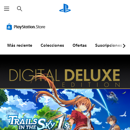
B
u
s
c
a
r
Más reciente
Colecciones
Ofertas
Suscripciones