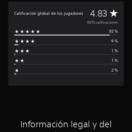
C
4.83
Calificación global de los jugadores
a
6072 calificaciones
92 %
l
4 %
i
1 %
f
1 %
i
2 %
c
a
c
i
ó
Información legal y del