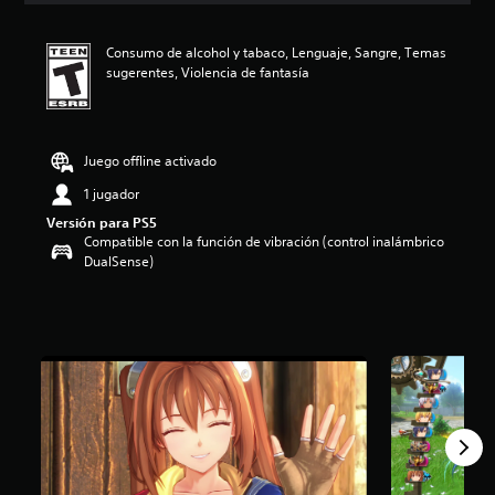
i
ó
Consumo de alcohol y tabaco, Lenguaje, Sangre, Temas
n
sugerentes, Violencia de fantasía
p
r
o
m
e
Juego offline activado
d
1 jugador
i
o
Versión para PS5
:
Compatible con la función de vibración (control inalámbrico
4
DualSense)
.
8
3
e
s
t
r
e
l
l
a
s