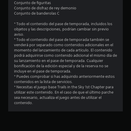
Conjunto de figuritas
c
Conjunto de disfraz de rey demonio
Conjunto de banderolas C
i
* Todo el contenido del pase de temporada, incluidos los
n
objetos y las descripciones, podrían cambiar sin previo
aviso.
c
* Todo el contenido del pase de temporada también se
venderá por separado como contenidos adicionales en el
o
momento del lanzamiento de cada artículo. El contenido
podrá adquirirse como contenido adicional el mismo día de
e
su lanzamiento en el pase de temporada. Cualquier
bonificación de la edición especial y de la reserva no se
incluye en el pase de temporada.
s
* Puedes comprobar si has adquirido anteriormente estos
contenidos en la lista de servicios.
t
* Necesitas el juego base Trails in the Sky 1st Chapter para
utilizar este contenido. En el caso de que el último parche
r
sea necesario, actualiza el juego antes de utilizar el
contenido.
e
l
l