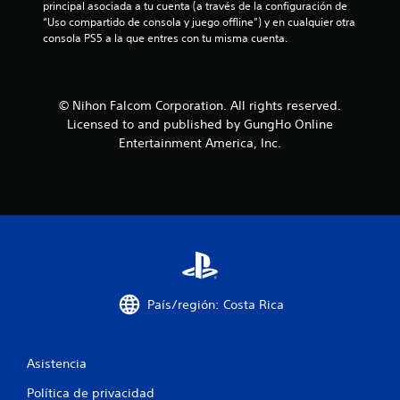
principal asociada a tu cuenta (a través de la configuración de 
e
“Uso compartido de consola y juego offline”) y en cualquier otra 
consola PS5 a la que entres con tu misma cuenta.
6
0
© Nihon Falcom Corporation. All rights reserved.
7
Licensed to and published by GungHo Online
Entertainment America, Inc.
2
c
a
l
i
País/región: Costa Rica
f
i
Asistencia
c
Política de privacidad