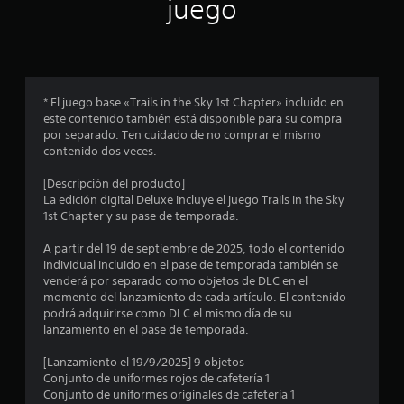
n
juego
p
r
o
* El juego base «Trails in the Sky 1st Chapter» incluido en
este contenido también está disponible para su compra
m
por separado. Ten cuidado de no comprar el mismo
contenido dos veces.
e
[Descripción del producto]
d
La edición digital Deluxe incluye el juego Trails in the Sky
1st Chapter y su pase de temporada.
i
A partir del 19 de septiembre de 2025, todo el contenido
o
individual incluido en el pase de temporada también se
venderá por separado como objetos de DLC en el
:
momento del lanzamiento de cada artículo. El contenido
podrá adquirirse como DLC el mismo día de su
4
lanzamiento en el pase de temporada.
.
[Lanzamiento el 19/9/2025] 9 objetos
Conjunto de uniformes rojos de cafetería 1
8
Conjunto de uniformes originales de cafetería 1