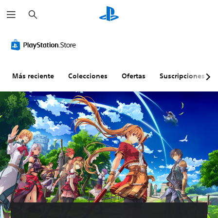
B
u
s
c
a
r
Más reciente
Colecciones
Ofertas
Suscripciones