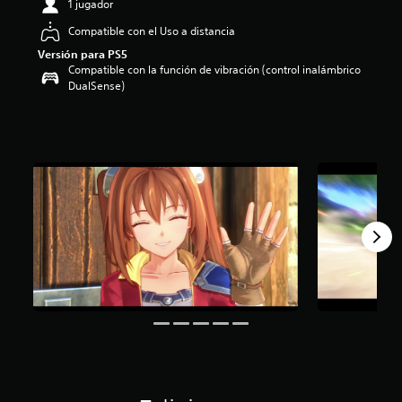
1 jugador
i
o
Compatible con el Uso a distancia
:
Versión para PS5
4
Compatible con la función de vibración (control inalámbrico
.
DualSense)
8
3
e
s
t
r
e
l
l
a
s
d
e
c
i
n
c
o
e
s