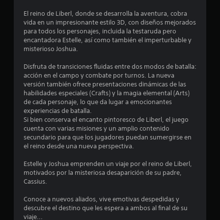
e
El reino de Liberl, donde se desarrolla la aventura, cobra
vida en un impresionante estilo 3D, con diseños mejorados
d
para todos los personajes, incluida la testaruda pero
encantadora Estelle, así como también el imperturbable y
i
misterioso Joshua.
o
Disfruta de transiciones fluidas entre dos modos de batalla:
acción en el campo y combate por turnos. La nueva
:
versión también ofrece presentaciones dinámicas de las
habilidades especiales (Crafts) y la magia elemental (Arts)
4
de cada personaje, lo que da lugar a emocionantes
experiencias de batalla.
.
Si bien conserva el encanto pintoresco de Liberl, el juego
cuenta con varias misiones y un amplio contenido
8
secundario para que los jugadores puedan sumergirse en
el reino desde una nueva perspectiva.
3
Estelle y Joshua emprenden un viaje por el reino de Liberl,
motivados por la misteriosa desaparición de su padre,
e
Cassius.
s
Conoce a nuevos aliados, vive emotivas despedidas y
descubre el destino que les espera a ambos al final de su
t
viaje...