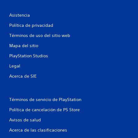
u
n
Asistencia
Política de privacidad
t
Términos de uso del sitio web
o
Mapa del sitio
t
PlayStation Studios
a
Legal
l
Acerca de SIE
d
e
Términos de servicio de PlayStation
6
Política de cancelación de PS Store
0
Avisos de salud
7
Acerca de las clasificaciones