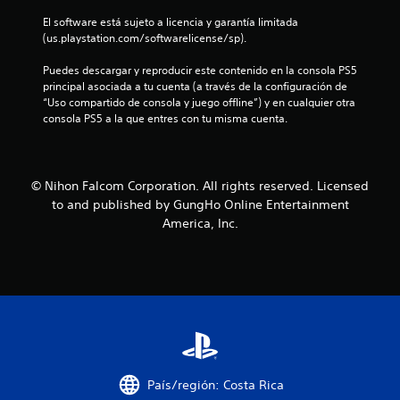
o
El software está sujeto a licencia y garantía limitada 
(us.playstation.com/softwarelicense/sp).
e
Puedes descargar y reproducir este contenido en la consola PS5 
s
principal asociada a tu cuenta (a través de la configuración de 
“Uso compartido de consola y juego offline”) y en cualquier otra 
t
consola PS5 a la que entres con tu misma cuenta.
r
e
© Nihon Falcom Corporation. All rights reserved. Licensed
to and published by GungHo Online Entertainment
l
America, Inc.
l
a
s
e
n
País/región: Costa Rica