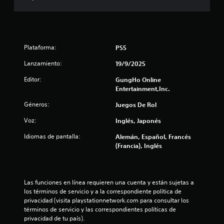
r
e
l
Plataforma:
PS5
Lanzamiento:
l
19/9/2025
Editor:
GungHo Online
a
Entertainment,Inc.
s
Géneros:
Juegos De Rol
d
Voz:
Inglés, Japonés
Idiomas de pantalla:
Alemán, Español, Francés
e
(Francia), Inglés
c
i
Las funciones en línea requieren una cuenta y están sujetas a 
los términos de servicio y a la correspondiente política de 
n
privacidad (visita playstationnetwork.com para consultar los 
términos de servicio y las correspondientes políticas de 
c
privacidad de tu país).