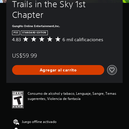
Trails in the Sky 1st 
Chapter
GungHo Online Entertainment,Inc.
PS5
STANDARD EDITION
4.83
6 mil calificaciones
C
a
l
US$59.99
i
f
i
Agregar al carrito
c
a
c
i
ó
Consumo de alcohol y tabaco, Lenguaje, Sangre, Temas
n
sugerentes, Violencia de fantasía
p
r
o
m
Juego offline activado
e
d