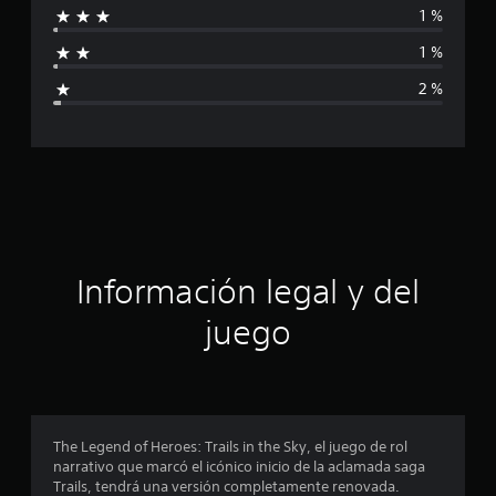
1 %
f
1 %
i
2 %
c
a
c
i
ó
Información legal y del
n
juego
p
r
o
The Legend of Heroes: Trails in the Sky, el juego de rol
narrativo que marcó el icónico inicio de la aclamada saga
m
Trails, tendrá una versión completamente renovada.