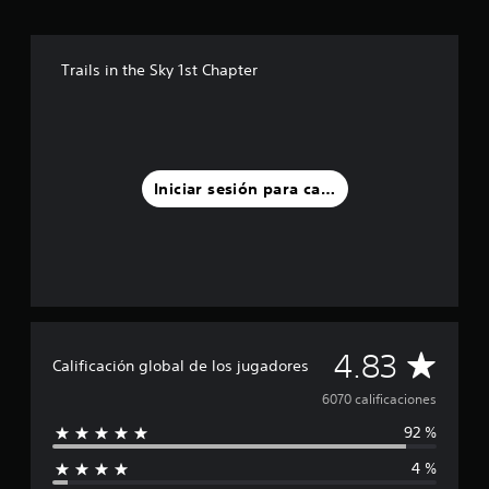
Trails in the Sky 1st Chapter
Iniciar sesión para calificar
C
4.83
Calificación global de los jugadores
a
6070 calificaciones
92 %
l
4 %
i