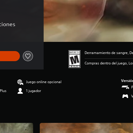
aciones
Derramamiento de sangre, De
Compras dentro del juego, Lo
Versió
Juego online opcional
Plus
1 jugador
V