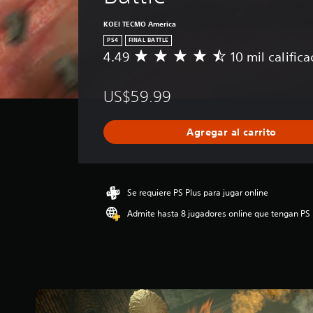
KOEI TECMO America
PS4
FINAL BATTLE
4.49
10 mil calific
C
a
l
US$59.99
i
f
i
Agregar al carrito
c
a
c
i
ó
Se requiere PS Plus para jugar online
n
Admite hasta 8 jugadores online que tengan PS 
p
r
o
m
e
d
i
o