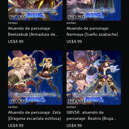
PS5
PS4
PS5
PS4
DISFRAZ
DISFRAZ
Atuendo de personaje:
Atuendo de personaje:
Beelzebub (Armadura de
Narmaya (Sueño azabache)
gobernante áureo)
US$4.99
US$4.99
PS5
PS4
PS5
PS4
DISFRAZ
DISFRAZ
Atuendo de personaje: Zeta
GBVSR: atuendo de
(Dragona escarlata estilosa)
personaje: Beatrix (Bruja
índigo)
US$4.99
US$4.99