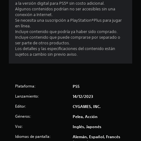
e
a la versión digital para PS5® sin costo adicional.
Algunos contenidos podrían no ser accesibles sin una
c
conexión a Internet.
Se necesita una suscripción a PlayStation®Plus para jugar
i
en línea.
Incluye contenido que podría ya haber sido comprado.
n
Incluye contenido que puede comprarse por separado o
ser parte de otros productos.
c
Los detalles y las especificaciones del contenido están
sujetos a cambio sin previo aviso.
o
e
s
Plataforma:
PS5
t
Lanzamiento:
14/12/2023
r
Editor:
CYGAMES, INC.
Géneros:
Pelea, Acción
e
Voz:
Inglés, Japonés
l
Idiomas de pantalla:
Alemán, Español, Francés