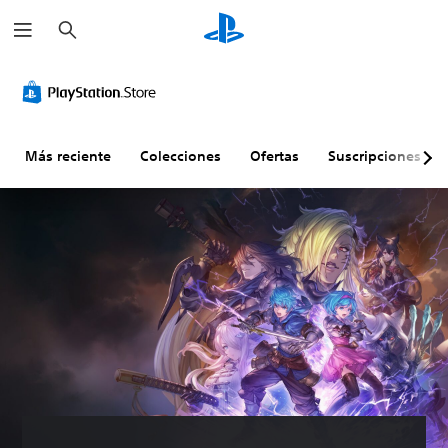
B
u
s
c
a
r
Más reciente
Colecciones
Ofertas
Suscripciones