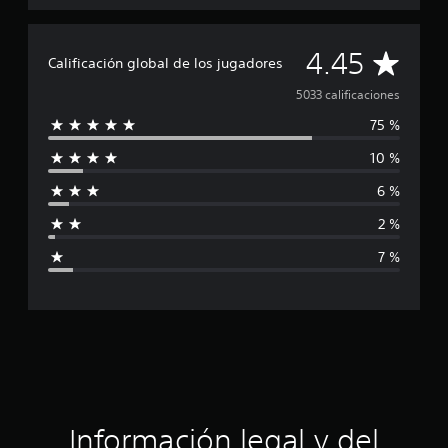
C
4.45
Calificación global de los jugadores
a
5033 calificaciones
75 %
l
10 %
i
6 %
f
2 %
i
7 %
c
a
c
i
ó
Información legal y del