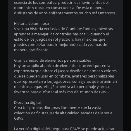
4
esencia de los combates: predecir los movimientos del
oponente y obrar en consecuencia. De esta manera,
disfrutarás de unos enfrentamientos mucho más intensos.
5
Historia voluminosa
e
Vive una historia exclusiva de Granblue Fantasy mientras
aprendes a manejar los controles básicos. Siguiendo el
s
estilo de los juegos de rol y acción, hay misiones que
puedes completar para ir mejorando cada vez más de
t
manera gratificante.
r
Gran variedad de elementos personalizables
Hay un amplio abanico de elementos que enriquecen la
e
experiencia que ofrece el juego: diseños de armas y colores
que se pueden usar en combate, avatares personalizables
l
que representan a los jugadores, consejeros que te animan
mientras juegas, etc. ¡Encuentra a tu personaje y arma
l
favoritos para disfrutar al máximo del mundo de GBVS!
a
Diorama digital
Crea tus propios dioramas libremente con la vasta
s
colección de figuras 3D de alta calidad sacadas de la serie
GBVS.
d
La versión digital del juego para PS4™ se puede actualizar