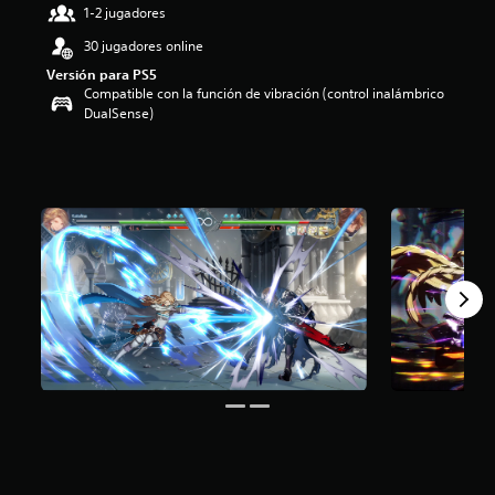
1-2 jugadores
o
:
30 jugadores online
4
Versión para PS5
.
Compatible con la función de vibración (control inalámbrico
4
DualSense)
5
e
s
t
r
e
l
l
a
s
d
e
c
i
n
c
o
e
s