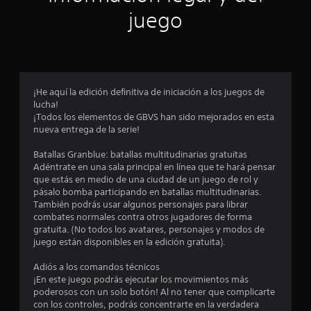
n
juego
p
r
o
¡He aquí la edición definitiva de iniciación a los juegos de
lucha!
m
¡Todos los elementos de GBVS han sido mejorados en esta
nueva entrega de la serie!
e
Batallas Granblue: batallas multitudinarias gratuitas
d
Adéntrate en una sala principal en línea que te hará pensar
que estás en medio de una ciudad de un juego de rol y
i
pásalo bomba participando en batallas multitudinarias.
También podrás usar algunos personajes para librar
o
combates normales contra otros jugadores de forma
gratuita. (No todos los avatares, personajes y modos de
:
juego están disponibles en la edición gratuita).
4
Adiós a los comandos técnicos
¡En este juego podrás ejecutar los movimientos más
.
poderosos con un solo botón! Al no tener que complicarte
con los controles, podrás concentrarte en la verdadera