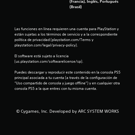
l
(Francia), Inglés, Portugués
(Brasil)
a
s
Las funciones en línea requieren una cuenta para PlayStation y 
e
están sujetas a los términos de servicio y a la correspondiente 
política de privacidad (playstation.com/Terms y 
n
playstation.com/legal/privacy-policy).
u
El software está sujeto a licencia 
(us.playstation.com/softwarelicense/sp).
n
Puedes descargar y reproducir este contenido en la consola PS5 
principal asociada a tu cuenta (a través de la configuración de 
t
“Uso compartido de consola y juego offline”) y en cualquier otra 
consola PS5 a la que entres con tu misma cuenta.
o
t
© Cygames, Inc. Developed by ARC SYSTEM WORKS
a
l