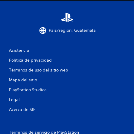
d
e
5
País/región: Guatemala
0
3
Asistencia
3
Política de privacidad
c
Términos de uso del sitio web
a
Mapa del sitio
l
PlayStation Studios
i
Legal
Acerca de SIE
f
i
Términos de servicio de PlayStation