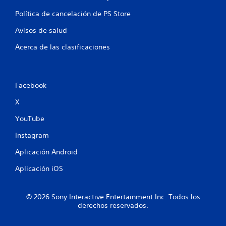
c
Política de cancelación de PS Store
a
Avisos de salud
c
Acerca de las clasificaciones
i
o
Facebook
n
X
e
YouTube
s
Instagram
Aplicación Android
Aplicación iOS
© 2026 Sony Interactive Entertainment Inc. Todos los
derechos reservados.