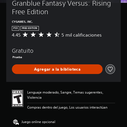
Granblue Fantasy Versus: Rising 
Free Edition
CYGAMES, INC.
PS5
FREE EDITION
4.45
5 mil calificaciones
C
a
l
Gratuito
i
f
Prueba
i
c
Agregar a la biblioteca
a
c
i
ó
n
Lenguaje moderado, Sangre, Temas sugerentes,
p
Violencia
r
o
Compras dentro del juego, Los usuarios interactúan
m
e
Juego online opcional
d
i