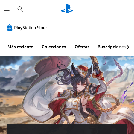
B
u
s
c
a
r
Más reciente
Colecciones
Ofertas
Suscripciones