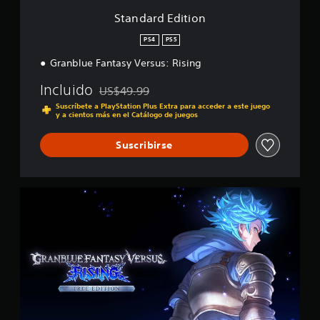
i
o
f
Standard Edition
n
i
c
PS4
PS5
a
Granblue Fantasy Versus: Rising
c
i
Incluido
US$49.99
o
Rebajado del precio original de US$49.99
n
Suscríbete a PlayStation Plus Extra para acceder a este juego
y a cientos más en el Catálogo de juegos
e
s
Suscribirse
F
r
e
e
E
d
i
t
i
o