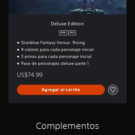
i
o
n
Deluxe Edition
PS4
PS5
Granblue Fantasy Versus: Rising
4 colores para cada personaje inicial
3 armas para cada personaje inicial
Pase de personajes deluxe parte 1
US$74.99
Agregar al carrito
Complementos