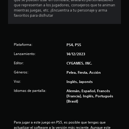
o
que representan a los jugadores, consejeros que te animan
t
mientras juegas, etc. ¡Encuentra a tu personaje y arma
favoritos para disfrutar
a
l
d
Plataforma:
PS4, PS5
e
Lanzamiento:
14/12/2023
5
Editor:
CYGAMES, INC.
Géneros:
Pelea, Fiesta, Acción
0
Voz:
Inglés, Japonés
3
Idiomas de pantalla:
Alemán, Español, Francés
5
(Francia), Inglés, Portugués
(Brasil)
c
a
Para jugar a este juego en PS5, es posible que tengas que 
l
actualizar el software a la versión más reciente. Aunque este 