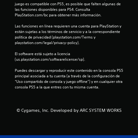
juego es compatible con PS5, es posible que falten algunas de 
i
las funciones disponibles para PS4. Consulta 
PlayStation.com/bc para obtener más información.
f
Las funciones en línea requieren una cuenta para PlayStation y 
i
están sujetas a los términos de servicio y a la correspondiente 
política de privacidad (playstation.com/Terms y 
playstation.com/legal/privacy-policy).
c
El software está sujeto a licencia 
a
(us.playstation.com/softwarelicense/sp).
c
Puedes descargar y reproducir este contenido en la consola PS5 
principal asociada a tu cuenta (a través de la configuración de 
i
“Uso compartido de consola y juego offline”) y en cualquier otra 
consola PS5 a la que entres con tu misma cuenta.
o
n
© Cygames, Inc. Developed by ARC SYSTEM WORKS
e
s