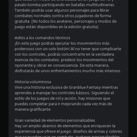
t
pásalo bomba participando en batallas multitudinarias.
También podrás usar algunos personajes para librar
r
combates normales contra otros jugadores de forma
gratuita. (No todos los avatares, personajes y modos de
e
juego están disponibles en la edición gratuita).
l
Adiós a los comandos técnicos
¡En este juego podrás ejecutar los movimientos más
l
poderosos con un solo botón! Al no tener que complicarte
con los controles, podrás concentrarte en la verdadera
a
esencia de los combates: predecir los movimientos del
oponente y obrar en consecuencia. De esta manera,
s
disfrutarás de unos enfrentamientos mucho más intensos.
e
Historia voluminosa
Vive una historia exclusiva de Granblue Fantasy mientras
n
aprendes a manejar los controles básicos. Siguiendo el
estilo de los juegos de rol y acción, hay misiones que
u
puedes completar para ir mejorando cada vez más de
manera gratificante.
n
Gran variedad de elementos personalizables
t
Hay un amplio abanico de elementos que enriquecen la
experiencia que ofrece el juego: diseños de armas y colores
que se pueden usar en combate, avatares personalizables