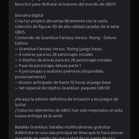
l
favoritos para disfrutar al máximo del mundo de GBVS!
a
Diorama digital
Crea tus propios dioramas libremente con la vasta
s
colección de figuras 3D de alta calidad sacadas de la serie
GBVS.
d
Contenido de Granblue Fantasy Versus: Rising - Deluxe
Edition
e
— Granblue Fantasy Versus: Rising (juego base)
— 4 colores para los 28 personajes iniciales
c
— 3 diseños de armas para los 28 personajes iniciales
— Pase de personajes deluxe parte 1
i
— 6 personajes y avatares prémium (disponibles
poslanzamiento)
n
— Acceso anticipado de hasta 72 horas al juego base
— Set especial de objetos Granblue: paquete GBVSR
c
¡He aquí la edición definitiva de iniciación a los juegos de
o
lucha!
¡Todos los elementos de GBVS han sido mejorados en esta
e
nueva entrega de la serie!
Batallas Granblue: batallas multitudinarias gratuitas
s
Adéntrate en una sala principal en línea que te hará pensar
que estás en medio de una ciudad de un juego de rol y