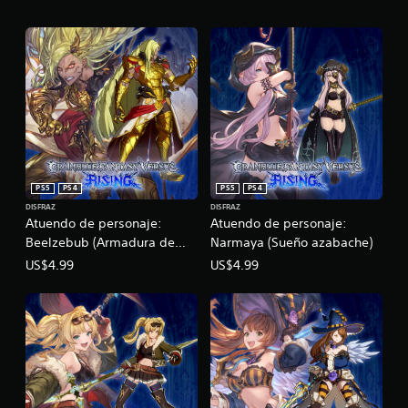
PS5
PS4
PS5
PS4
DISFRAZ
DISFRAZ
Atuendo de personaje:
Atuendo de personaje:
Beelzebub (Armadura de
Narmaya (Sueño azabache)
gobernante áureo)
US$4.99
US$4.99