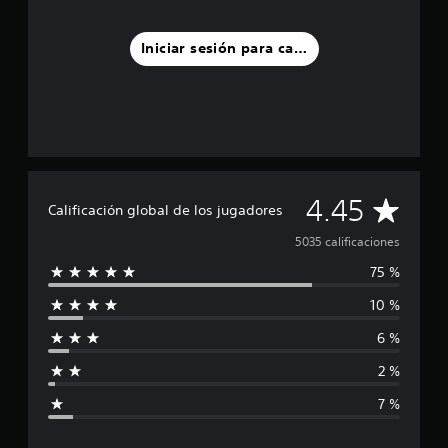
Iniciar sesión para calificar
C
4.45
Calificación global de los jugadores
a
5035 calificaciones
75 %
l
10 %
i
6 %
f
2 %
i
7 %
c