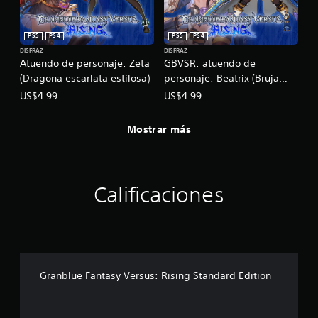
PS5
PS4
PS5
PS4
DISFRAZ
DISFRAZ
Atuendo de personaje: Zeta
GBVSR: atuendo de
(Dragona escarlata estilosa)
personaje: Beatrix (Bruja
índigo)
US$4.99
US$4.99
Mostrar más
Calificaciones
Granblue Fantasy Versus: Rising Standard Edition