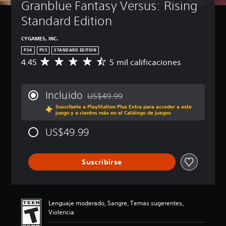
Granblue Fantasy Versus: Rising 
Standard Edition
CYGAMES, INC.
PS4
PS5
STANDARD EDITION
4.45
5 mil calificaciones
C
a
l
i
Incluido
US$49.99
f
Rebajado del precio original de US$49.99
Suscríbete a PlayStation Plus Extra para acceder a este
i
juego y a cientos más en el Catálogo de juegos
c
a
US$49.99
c
i
ó
Suscribirse
n
p
r
o
m
Lenguaje moderado, Sangre, Temas sugerentes,
e
Violencia
d
i