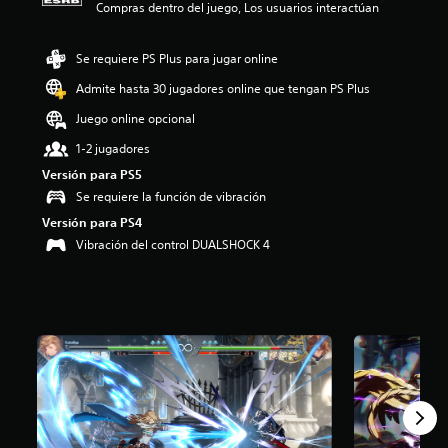
Compras dentro del juego, Los usuarios interactúan
o
:
4
Se requiere PS Plus para jugar online
.
Admite hasta 30 jugadores online que tengan PS Plus
4
5
Juego online opcional
e
s
1-2 jugadores
t
Versión para PS5
r
Se requiere la función de vibración
e
l
Versión para PS4
l
Vibración del control DUALSHOCK 4
a
s
d
e
c
i
n
c
o
e
s