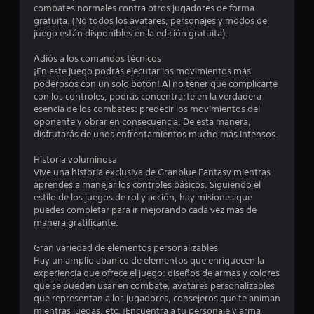
o
combates normales contra otros jugadores de forma
gratuita. (No todos los avatares, personajes y modos de
:
juego están disponibles en la edición gratuita).
4
Adiós a los comandos técnicos
¡En este juego podrás ejecutar los movimientos más
.
poderosos con un solo botón! Al no tener que complicarte
con los controles, podrás concentrarte en la verdadera
4
esencia de los combates: predecir los movimientos del
oponente y obrar en consecuencia. De esta manera,
disfrutarás de unos enfrentamientos mucho más intensos.
5
Historia voluminosa
e
Vive una historia exclusiva de Granblue Fantasy mientras
aprendes a manejar los controles básicos. Siguiendo el
s
estilo de los juegos de rol y acción, hay misiones que
puedes completar para ir mejorando cada vez más de
t
manera gratificante.
r
Gran variedad de elementos personalizables
Hay un amplio abanico de elementos que enriquecen la
e
experiencia que ofrece el juego: diseños de armas y colores
que se pueden usar en combate, avatares personalizables
l
que representan a los jugadores, consejeros que te animan
mientras juegas, etc. ¡Encuentra a tu personaje y arma