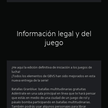
a
c
i
ó
Información legal y del
n
juego
p
r
o
¡He aquí la edición definitiva de iniciación a los juegos de
lucha!
m
¡Todos los elementos de GBVS han sido mejorados en esta
nueva entrega de la serie!
e
Batallas Granblue: batallas multitudinarias gratuitas
d
Adéntrate en una sala principal en línea que te hará pensar
que estás en medio de una ciudad de un juego de rol y
i
pásalo bomba participando en batallas multitudinarias.
También podrás usar algunos personajes para librar