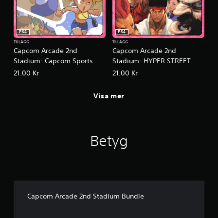
PS4
PS4
TILLÄGG
TILLÄGG
Capcom Arcade 2nd
Capcom Arcade 2nd
Stadium: Capcom Sports
Stadium: HYPER STREET
Club
FIGHTER II - The Anniversary
21.00 Kr
21.00 Kr
Edition -
Visa mer
Betyg
Capcom Arcade 2nd Stadium Bundle