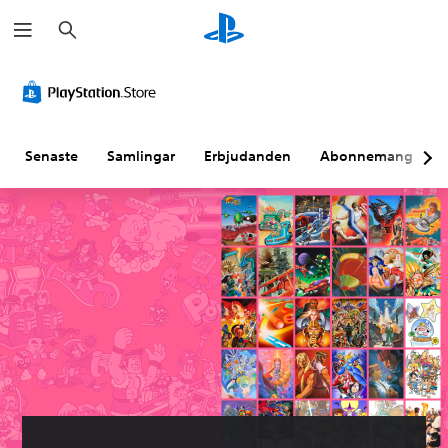
S
ö
k
Senaste
Samlingar
Erbjudanden
Abonnemang