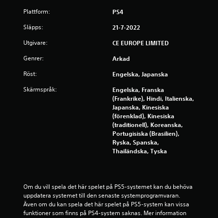
t
Plattform:
PS4
p
Släpps:
21-7-2022
Utgivare:
å
CE EUROPE LIMITED
Genrer:
Arkad
1
Röst:
Engelska, Japanska
0
Skärmspråk:
Engelska, Franska
1
(Frankrike), Hindi, Italienska,
Japanska, Kinesiska
3
(förenklad), Kinesiska
(traditionell), Koreanska,
8
Portugisiska (Brasilien),
Ryska, Spanska,
b
Thailändska, Tyska
e
Om du vill spela det här spelet på PS5-systemet kan du behöva 
t
uppdatera systemet till den senaste systemprogramvaran. 
Även om du kan spela det här spelet på PS5-system kan vissa 
y
funktioner som finns på PS4-system saknas. Mer information 