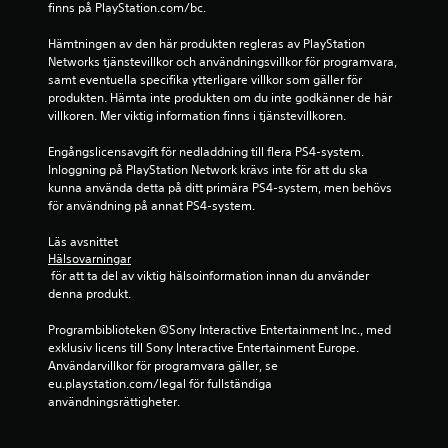
finns på PlayStation.com/bc.
g
Hämtningen av den här produkten regleras av PlayStation 
Networks tjänstevillkor och användningsvillkor för programvara, 
samt eventuella specifika ytterligare villkor som gäller för 
produkten. Hämta inte produkten om du inte godkänner de här 
villkoren. Mer viktig information finns i tjänstevillkoren.
Engångslicensavgift för nedladdning till flera PS4-system. 
Inloggning på PlayStation Network krävs inte för att du ska 
kunna använda detta på ditt primära PS4-system, men behövs 
för användning på annat PS4-system.
Läs avsnittet 
Hälsovarningar
 för att ta del av viktig hälsoinformation innan du använder 
denna produkt.
Programbiblioteken ©Sony Interactive Entertainment Inc., med 
exklusiv licens till Sony Interactive Entertainment Europe. 
Användarvillkor för programvara gäller, se 
eu.playstation.com/legal för fullständiga 
användningsrättigheter.