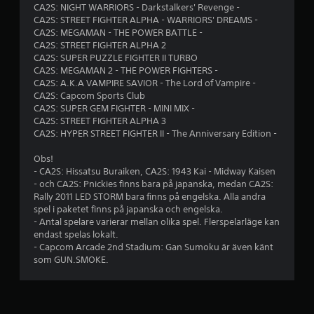
CA2S: NIGHT WARRIORS - Darkstalkers' Revenge -
r
CA2S: STREET FIGHTER ALPHA - WARRIORS' DREAMS -
CA2S: MEGAMAN - THE POWER BATTLE -
a
CA2S: STREET FIGHTER ALPHA 2
CA2S: SUPER PUZZLE FIGHTER II TURBO
v
CA2S: MEGAMAN 2 - THE POWER FIGHTERS -
CA2S: A.K.A VAMPIRE SAVIOR - The Lord of Vampire -
f
CA2S: Capcom Sports Club
CA2S: SUPER GEM FIGHTER - MINI MIX -
e
CA2S: STREET FIGHTER ALPHA 3
CA2S: HYPER STREET FIGHTER II - The Anniversary Edition -
m
Obs!
b
- CA2S: Hissatsu Buraiken, CA2S: 1943 Kai - Midway Kaisen
- och CA2S: Pnickies finns bara på japanska, medan CA2S:
a
Rally 2011 LED STORM bara finns på engelska. Alla andra
spel i paketet finns på japanska och engelska.
s
- Antal spelare varierar mellan olika spel. Flerspelarläge kan
endast spelas lokalt.
e
- Capcom Arcade 2nd Stadium: Gan Sumoku är även känt
som GUN.SMOKE.
r
a