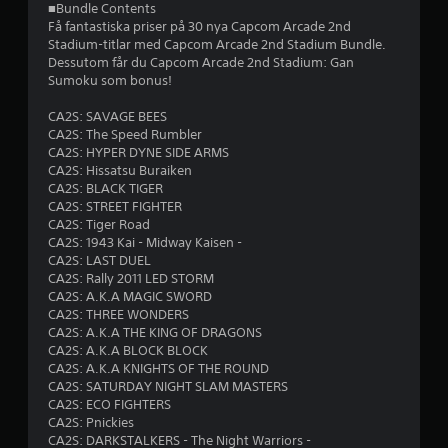
■Bundle Contents
p
Få fantastiska priser på 30 nya Capcom Arcade 2nd
Stadium-titlar med Capcom Arcade 2nd Stadium Bundle.
å
Dessutom får du Capcom Arcade 2nd Stadium: Gan
Sumoku som bonus!
3
CA2S: SAVAGE BEES
.
CA2S: The Speed Rumbler
CA2S: HYPER DYNE SIDE ARMS
4
CA2S: Hissatsu Buraiken
CA2S: BLACK TIGER
CA2S: STREET FIGHTER
s
CA2S: Tiger Road
CA2S: 1943 Kai - Midway Kaisen -
t
CA2S: LAST DUEL
CA2S: Rally 2011 LED STORM
j
CA2S: A.K.A MAGIC SWORD
CA2S: THREE WONDERS
ä
CA2S: A.K.A THE KING OF DRAGONS
CA2S: A.K.A BLOCK BLOCK
r
CA2S: A.K.A KNIGHTS OF THE ROUND
CA2S: SATURDAY NIGHT SLAM MASTERS
n
CA2S: ECO FIGHTERS
CA2S: Pnickies
o
CA2S: DARKSTALKERS - The Night Warriors -