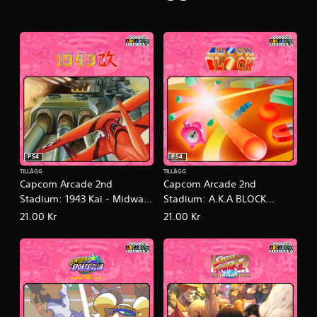
PS4
PS4
TILLÄGG
TILLÄGG
Capcom Arcade 2nd
Capcom Arcade 2nd
Stadium: 1943 Kai - Midway
Stadium: A.K.A BLOCK
Kaisen -
BLOCK
21.00 Kr
21.00 Kr