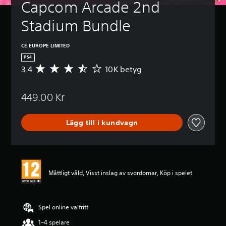
Capcom Arcade 2nd 
Stadium Bundle
CE EUROPE LIMITED
PS4
3.4
10K betyg
G
e
n
449.00 Kr
o
m
s
Lägg till i kundvagn
n
i
t
t
l
i
Måttligt våld, Visst inslag av svordomar, Köp i spelet
g
t
b
e
Spel online valfritt
t
1–4 spelare
y