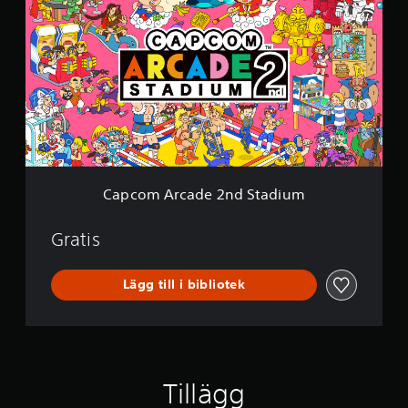
p
d
c
l
o
e
m
A
r
c
a
d
e
2
n
Capcom Arcade 2nd Stadium
d
S
t
Gratis
a
d
Lägg till i bibliotek
i
u
m
Tillägg