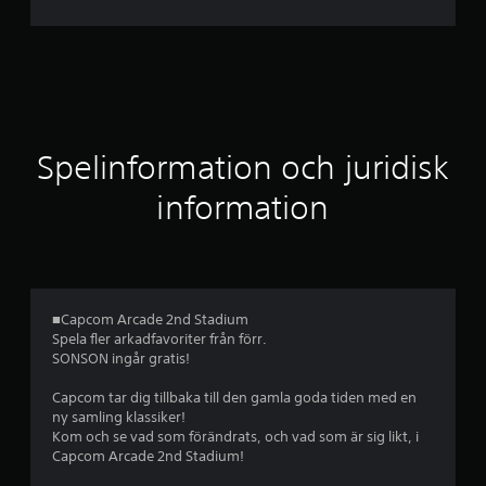
i
t
t
l
Spelinformation och juridisk
i
information
g
t
b
■Capcom Arcade 2nd Stadium
Spela fler arkadfavoriter från förr.
e
SONSON ingår gratis!
t
Capcom tar dig tillbaka till den gamla goda tiden med en
ny samling klassiker!
y
Kom och se vad som förändrats, och vad som är sig likt, i
Capcom Arcade 2nd Stadium!
g