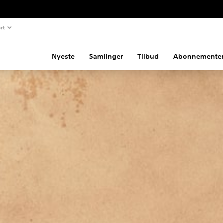
rt
Nyeste
Samlinger
Tilbud
Abonnemente