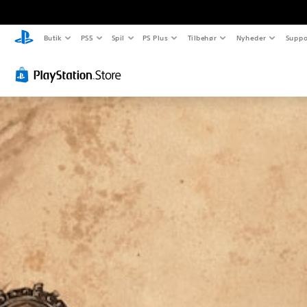
Butik
PS5
Spil
PS Plus
Tilbehør
Nyheder
Suppo