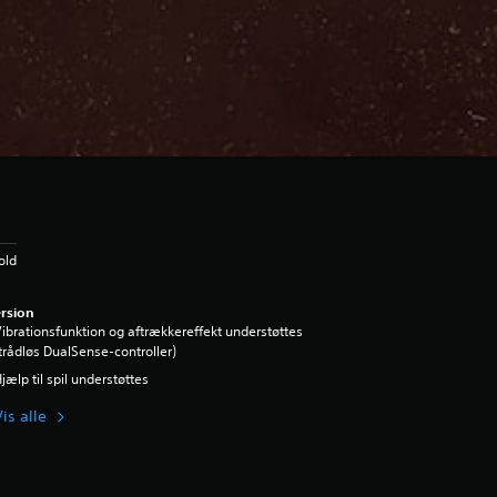
old
rsion
ibrationsfunktion og aftrækkereffekt understøttes
trådløs DualSense-controller)
jælp til spil understøttes
is alle