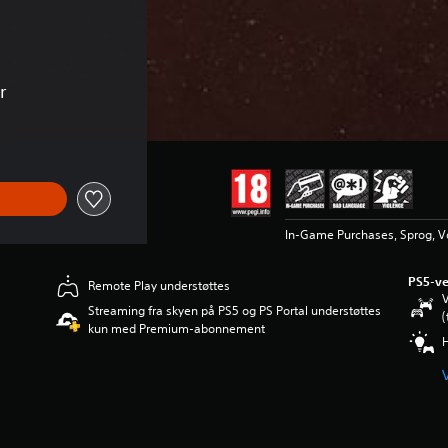
r
In-Game Purchases, Sprog, V
PS5-ve
Remote Play understøttes
V
Streaming fra skyen på PS5 og PS Portal understøttes
(
kun med Premium-abonnement
H
V