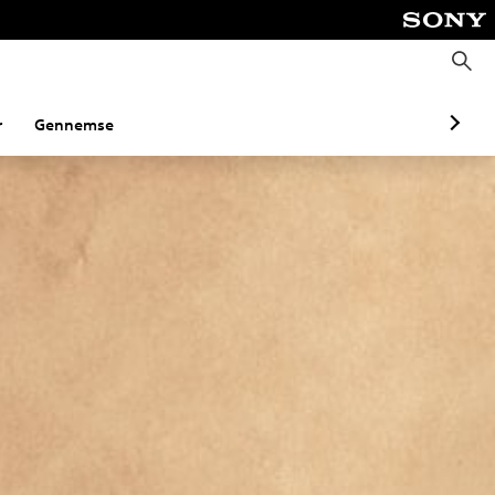
S
ø
g
r
Gennemse