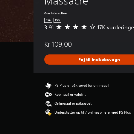
Massacre
Gun Interactive
PS4
PS5
3.91
17K vurderinge
G
e
n
Kr 109,00
n
e
m
Føj til indkøbsvogn
s
n
i
t
l
PS Plus er påkrævet for onlinespil
i
Køb i spil er valgfrit
g
v
Onlinespil er påkrævet
u
Understøtter op til 7 onlinespillere med PS Plus
r
d
e
r