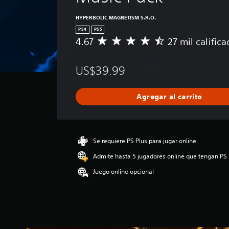
HYPERBOLIC MAGNETISM S.R.O.
PS4
PS5
4.67
27 mil calific
C
a
l
US$39.99
i
f
i
Agregar al carrito
c
a
c
i
ó
Se requiere PS Plus para jugar online
n
Admite hasta 5 jugadores online que tengan PS 
p
r
Juego online opcional
o
m
e
d
i
o