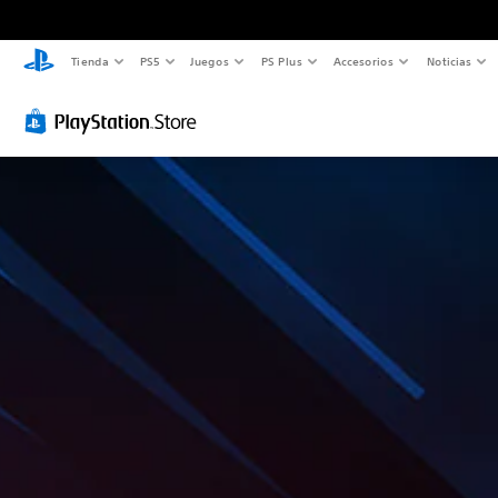
Tienda
PS5
Juegos
PS Plus
Accesorios
Noticias