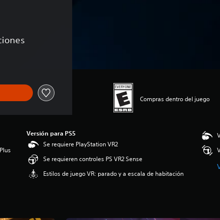
aciones
Compras dentro del juego
Versión para PS5
V
Se requiere PlayStation VR2
Plus
V
Se requieren controles PS VR2 Sense
Estilos de juego VR: parado y a escala de habitación