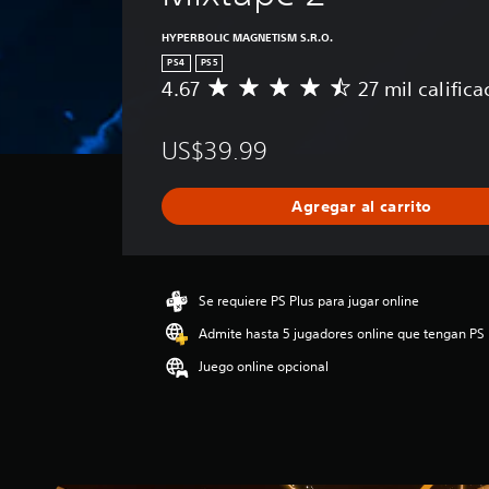
HYPERBOLIC MAGNETISM S.R.O.
PS4
PS5
4.67
27 mil calific
C
a
l
US$39.99
i
f
i
Agregar al carrito
c
a
c
i
ó
Se requiere PS Plus para jugar online
n
Admite hasta 5 jugadores online que tengan PS 
p
r
Juego online opcional
o
m
e
d
i
o