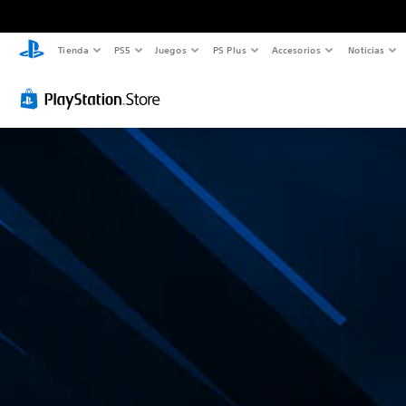
Tienda
PS5
Juegos
PS Plus
Accesorios
Noticias