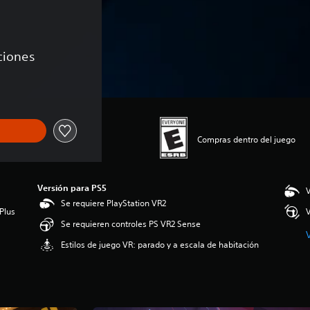
aciones
Compras dentro del juego
Versión para PS5
V
Se requiere PlayStation VR2
Plus
V
Se requieren controles PS VR2 Sense
Estilos de juego VR: parado y a escala de habitación