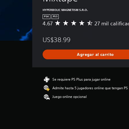
HYPERBOLIC MAGNETISM S.R.O.
PS4
PS5
4.67
27 mil calific
C
a
l
US$38.99
i
f
i
Agregar al carrito
c
a
c
i
ó
Se requiere PS Plus para jugar online
n
Admite hasta 5 jugadores online que tengan PS 
p
r
Juego online opcional
o
m
e
d
i
o