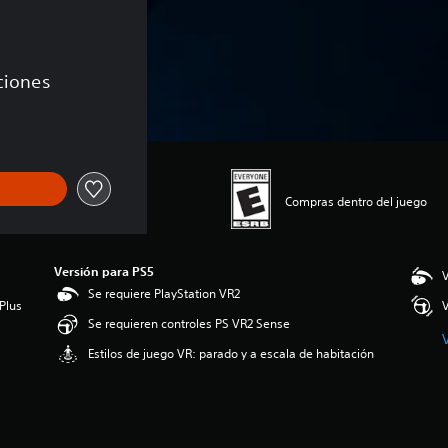
aciones
Compras dentro del juego
Versión para PS5
V
Se requiere PlayStation VR2
Plus
V
Se requieren controles PS VR2 Sense
Estilos de juego VR: parado y a escala de habitación