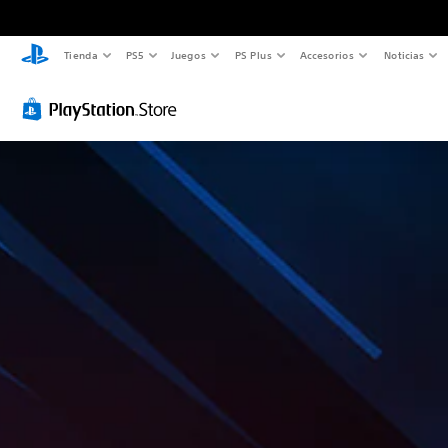
Tienda
PS5
Juegos
PS Plus
Accesorios
Noticias