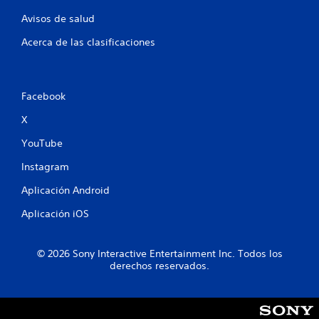
d
Avisos de salud
e
s
Acerca de las clasificaciones
p
l
a
z
a
Facebook
r
X
t
e
YouTube
p
o
Instagram
r
l
Aplicación Android
o
s
Aplicación iOS
m
e
n
© 2026 Sony Interactive Entertainment Inc. Todos los
ú
derechos reservados.
s
s
i
n