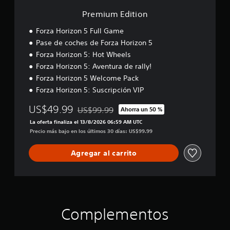
o
j
d
A
t
n
u
e
Premium Edition
l
a
e
j
v
t
Forza Horizon 5 Full Game
g
o
o
e
Pase de coches de Forza Horizon 5
o
y
z
r
(
s
Forza Horizon 5: Hot Wheels
.
n
a
t
Forza Horizon 5: Aventura de rally!
a
v
i
Forza Horizon 5 Welcome Pack
t
A
a
c
i
u
Forza Horizon 5: Suscripción VIP
n
k
v
d
z
a
US$49.99
US$99.99
Ahorra un 50 %
a
i
Rebajado del precio original de US$99.99
a
j
s
o
La oferta finaliza el 13/8/2026 06:59 AM UTC
d
u
d
3
Precio más bajo en los últimos 30 días: US$99.99
a
s
e
D
)
t
i
Agregar al carrito
P
a
P
n
u
b
u
d
e
e
l
d
i
d
e
e
c
e
(
s
a
s
b
e
Complementos
c
r
s
á
i
e
t
s