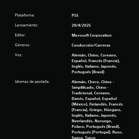
t
c
a
r
d
Plataforma:
PS5
a
e
j
Lanzamiento:
29/4/2025
o
l
Editor:
Microsoft Corporation
y
s
Géneros:
Conducción/Carreras
l
t
i
Voz:
Alemán, Chino, Coreano,
a
c
Español, Francés (Francia),
k
Inglés, Italiano, Japonés,
s
a
Portugués (Brasil)
n
e
a
Idiomas de pantalla:
Alemán, Checo, Chino -
l
Simplificado, Chino -
n
ó
Tradicional, Coreano,
g
Danés, Español, Español
u
i
(México), Finlandés, Francés
c
(Francia), Griego, Húngaro,
o
n
Inglés, Italiano, Japonés,
q
Neerlandés, Noruego,
u
t
Polaco, Portugués (Brasil),
e
Portugués (Portugal), Ruso,
s
Sueco, Turco