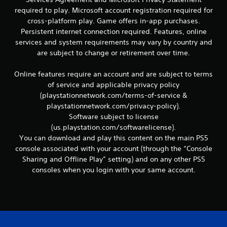
u
required to play. Microsoft account registration required for
g
l
cross-platform play. Game offers in-app purchases.
a
Persistent internet connection required. Features, online
r
i
services and system requirements may vary by country and
s
f
i
are subject to change or retirement over time.
n
i
p
Online features require an account and are subject to terms
u
of service and applicable privacy policy
c
l
(playstationnetwork.com/terms-of-service &
s
playstationnetwork.com/privacy-policy).
a
a
Software subject to license
c
c
(us.playstation.com/softwarelicense).
i
You can download and play this content on the main PS5
o
i
console associated with your account (through the “Console
n
Sharing and Offline Play” setting) and on any other PS5
e
o
consoles when you login with your same account.
s
n
r
á
e
p
i
s
d