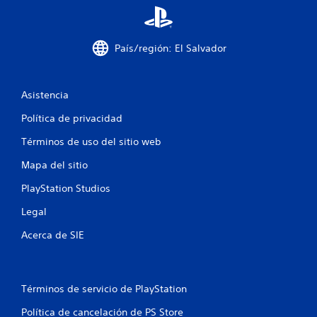
a
s
d
País/región: El Salvador
e
b
o
Asistencia
t
o
Política de privacidad
n
e
Términos de uso del sitio web
s
Mapa del sitio
P
u
PlayStation Studios
e
d
Legal
e
s
Acerca de SIE
j
u
g
a
Términos de servicio de PlayStation
r
y
Política de cancelación de PS Store