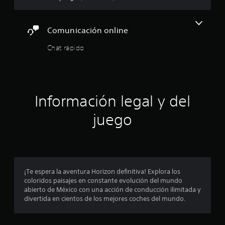
l
e
n
a
t
Comunicación online
o
s
h
Chat rápido
o
d
r
i
z
e
o
n
c
Información legal y del
t
a
i
juego
l
y
n
v
e
c
r
t
o
¡Te espera la aventura Horizon definitiva! Explora los
i
coloridos paisajes en constante evolución del mundo
c
e
abierto de México con una acción de conducción ilimitada y
a
divertida en cientos de los mejores coches del mundo.
l
s
d
e