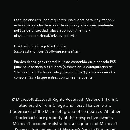
o
e
u
t
s
e
Las funciones en línea requieren una cuenta para PlayStation y 
a
e
están sujetas a los términos de servicio y a la correspondiente 
n
política de privacidad (playstation.com/Terms y 
l
e
playstation.com/legal/privacy-policy).
l
d
j
El software está sujeto a licencia 
u
(us.playstation.com/softwarelicense/sp).
e
e
g
Puedes descargar y reproducir este contenido en la consola PS5 
6
o
principal asociada a tu cuenta (a través de la configuración de 
.
“Uso compartido de consola y juego offline”) y en cualquier otra 
4
consola PS5 a la que entres con tu misma cuenta.
8
S
e
7
p
© Microsoft 2025. All Rights Reserved. Microsoft, Turn10
u
Studios, the Turn10 logo and Forza Horizon 5 are
2
e
trademarks of the Microsoft group of companies. All other
d
c
trademarks are property of their respective owners.
e
Microsoft account registration, acceptance of Microsoft
j
a
Services Agreement and Microsoft Privacy Statement