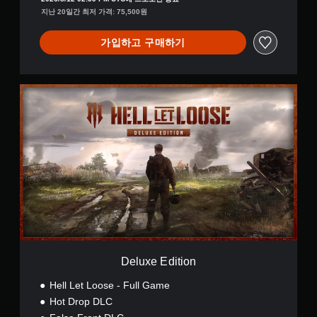
지난 20일간 최저 가격: 75,500원
가입하고 구매하기
D
e
l
u
x
e
E
d
i
t
i
o
n
Deluxe Edition
Hell Let Loose - Full Game
Hot Drop DLC