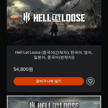
l
l
L
e
t
L
o
o
s
e
(
중
Hell Let Loose (중국어(간체자), 한국어, 영어,
국
일본어, 중국어(번체자))
어
(
간
54,800원
체
자
)
장바구니에 담기
,
한
국
U
어
l
,
t
영