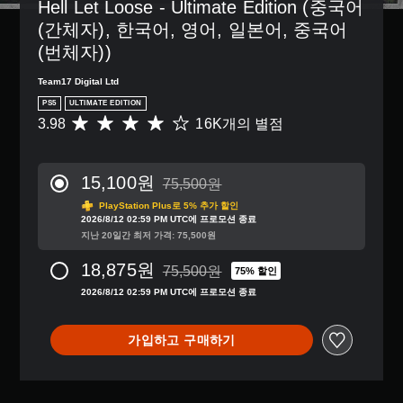
Hell Let Loose - Ultimate Edition (중국어
(간체자), 한국어, 영어, 일본어, 중국어
(번체자))
Team17 Digital Ltd
PS5
ULTIMATE EDITION
3.98
16K개의 별점
총
1
6
K
15,100원
75,500원
별
75,500원의 원래 가격에서 할인됨
점
PlayStation Plus로 5% 추가 할인
2026/8/12 02:59 PM UTC에 프로모션 종료
으
지난 20일간 최저 가격: 75,500원
로
부
18,875원
75,500원
터
75% 할인
75,500원의 원래 가격에서 할인됨
5
2026/8/12 02:59 PM UTC에 프로모션 종료
개
별
중
가입하고 구매하기
평
균
3
.