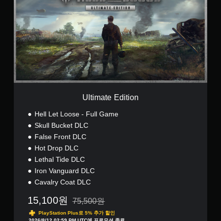
i
어
m
,
a
일
t
본
e
어
E
,
d
중
i
국
t
어
i
(
o
번
Ultimate Edition
n
체
자
Hell Let Loose - Full Game
)
Skull Bucket DLC
)
False Front DLC
Hot Drop DLC
Lethal Tide DLC
Iron Vanguard DLC
Cavalry Coat DLC
15,100원
75,500원
75,500원의 원래 가격에서 할인됨
PlayStation Plus로 5% 추가 할인
2026/8/12 02:59 PM UTC에 프로모션 종료