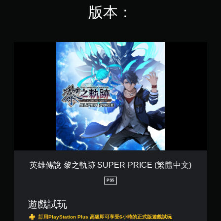
版本：
英
雄
傳
說
黎
之
軌
跡
S
U
P
E
R
P
英雄傳說 黎之軌跡 SUPER PRICE (繁體中文)
R
I
PS5
C
E
遊戲試玩
(
繁
訂用PlayStation Plus 高級即可享受6小時的正式版遊戲試玩