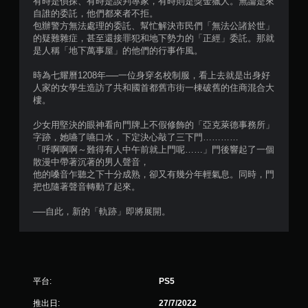
有時是偵探、有時是談判專家，有時則是獎金獵人。無論是來
自誰的委託，他們都來者不拒。
包辦警方無法處理的委託、幫忙解決市民們「無法公諸於世」
的疑難雜症，甚至還接罪犯和地下勢力的「正經」委託。那就
是人稱「地下萬事屋」的他們的行事作風。
時為七耀曆1208年──一位身穿名校制服，看上去就是出身好
人家的女學生造訪了共和國首都舊市街一棟破舊的住商混合大
樓。
少女用堅決的眼神看向門牌上不假修飾的「亞克萊德事務所」
字跡，她嚥了嚥口水，下定決心敲了三下門…………
「呼啊啊啊～難得有人中午前就上門呢……」門後響起了一個
散漫中帶著沉著的男人聲音，
他的嗓音乍聽之下十分成熟，卻又有幾分年輕氣息。同時，門
把也隨著聲音轉動了起來。
──自此，新的「軌跡」即將展開。
平台:
PS5
推出日:
27/7/2022