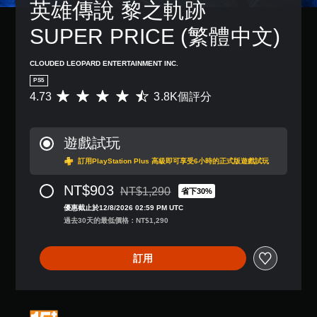
英雄傳說 黎之軌跡 
SUPER PRICE (繁體中文)
CLOUDED LEOPARD ENTERTAINMENT INC.
PS5
4.73
3.8K個評分
平
均
評
分
遊戲試玩
為
4
訂用PlayStation Plus 高級即可享受6小時的正式版遊戲試玩
.
7
NT$903
NT$1,290
省下30%
折扣前原價為NT$1,290
3
優惠截止於12/8/2026 02:59 PM UTC
顆
過去30天的最低價格：NT$1,290
星
（
滿
訂用
分
5
顆
星
）