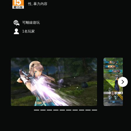
性, 暴力內容
，
共
3
.
可離線遊玩
8
K
1名玩家
則
評
分