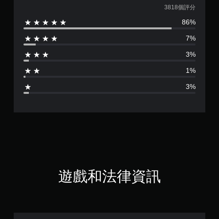
均
3818個評分
86%
評
7%
分
3%
為
1%
4
3%
.
7
3
顆
星
遊戲和法律資訊
（
滿