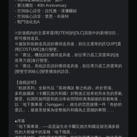
評
- 賽法機殼・40th Anniversary
- 空洞核心語音：拉托雅・漢彌爾頓
分
- 空洞核心語音：蕾恩・布萊特
- 戰鬥強化包A
※於遊戲內的主選單選擇[ITEM]的[DLC]頁面中的新增項目，
即可獲得道具。
※服裝和裝飾道具請於獲得道具後，前往主選單的[EQUIP]選
擇[COSTUME]進行變更。
※「賽法」機殼請於獲得道具後，前往導力器工房選單的[改
造導力器]進行變更。
※「賽法」系統語音請於獲得道具後，前往導力器工房選單的
[變更空洞核心]變更播放的語音。
【遊戲說明】
「軌跡系列」全新作品『英雄傳說 黎之軌跡』終於登場。
多民族國家《卡爾瓦德共和國》於戰後正迎來前所未見的景氣
榮景。在因民族問題和政治革命而鬧得沸沸揚揚的首都角落，
以「地下萬事屋（Spriggan）」維生的范恩接獲一件「奇妙的
委託」，最後竟發展為使整個共和國為之震撼的事態……
●序幕
「地下萬事屋」──這是誕生在卡爾瓦德共和國這個充滿多樣
性的大熔爐中的某種「地下職業」。