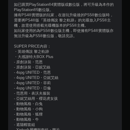
分
如已購買PlayStation®4實體版或數位版，將可升級為本作的
PlayStation®5數位版。
5
擁有PS4®實體版的玩家，在遊玩升級後的PS5®數位版時，
需要將PS4®版『英雄傳說 黎之軌跡』的光碟放入PS5®主
顆
機，故需使用搭載光碟機版本的PS5®主機。
如玩家使用的為PS5®數位版主機，即使擁有PS4®實體版亦
星
無法升級為PS5®數位版，敬請見諒。
）
SUPER PRICE內容：
・英雄傳說 黎之軌跡
，
・大感謝特大BOX Plus
- 原創泳裝・范恩
共
- 原創泳裝・亞妮艾絲
- 4spg UNITED・范恩
3
- 4spg UNITED・亞妮艾絲
- 4spg UNITED・菲莉
8
- 4spg UNITED・亞倫
- 范恩用・表沃夫服裝
1
- 亞妮艾絲用・櫻花虎女孩
- 動物風格・白兔
- 動物風格・小狗
8
- 動物風格・狐狸
- 動物風格・牛
則
- 遮陽帽套組
- Xipha金屬機殼套組・圖片