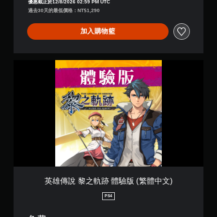
優惠截止於12/8/2026 02:59 PM UTC
體
過去30天的最低價格：NT$1,290
中
文
加入購物籃
)
英
雄
傳
說
黎
之
軌
跡
體
驗
版
(
繁
體
英雄傳說 黎之軌跡 體驗版 (繁體中文)
中
文
PS4
)