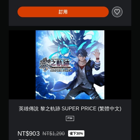
體
中
訂用
文
)
英
雄
傳
說
黎
之
軌
跡
S
U
P
E
R
P
英雄傳說 黎之軌跡 SUPER PRICE (繁體中文)
R
I
PS4
C
E
NT$903
NT$1,290
省下30%
(
折扣前原價為NT$1,290
繁